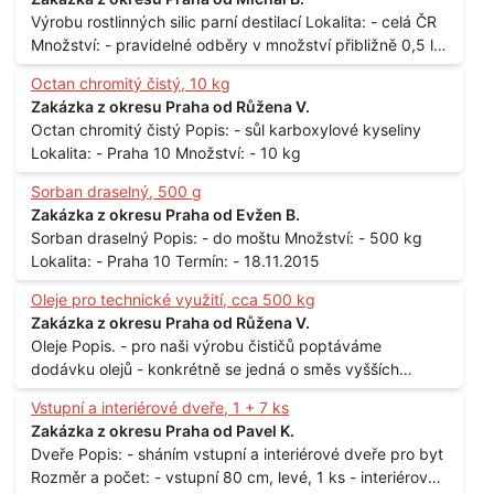
Výrobu rostlinných silic parní destilací Lokalita: - celá ČR
Množství: - pravidelné odběry v množství přibližně 0,5 l
až 1 l
Octan chromitý čistý, 10 kg
Zakázka z okresu Praha od Růžena V.
Octan chromitý čistý Popis: - sůl karboxylové kyseliny
Lokalita: - Praha 10 Množství: - 10 kg
Sorban draselný, 500 g
Zakázka z okresu Praha od Evžen B.
Sorban draselný Popis: - do moštu Množství: - 500 kg
Lokalita: - Praha 10 Termín: - 18.11.2015
Oleje pro technické využití, cca 500 kg
Zakázka z okresu Praha od Růžena V.
Oleje Popis. - pro naši výrobu čističů poptáváme
dodávku olejů - konkrétně se jedná o směs vyšších
mastných kyselin s převahou olejové kyseliny - účelem je
Vstupní a interiérové dveře, 1 + 7 ks
technické využití - hustota při 20°C - cca 870 kg / m3
Zakázka z okresu Praha od Pavel K.
Balení: - po 190 kg v sudu Množství: - cca 500 kg - roční
Dveře Popis: - sháním vstupní a interiérové dveře pro byt
spotřeba Lokalita: - Praha
Rozměr a počet: - vstupní 80 cm, levé, 1 ks - interiérové