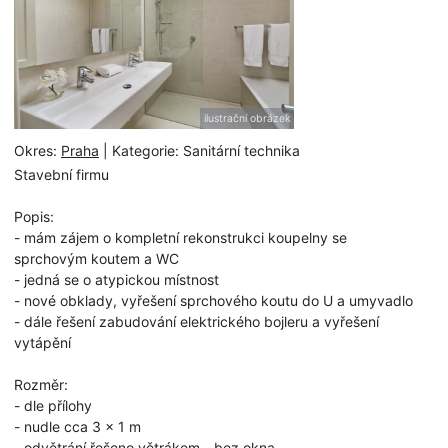
ilustrační obrázek
Okres:
Praha
| Kategorie: Sanitární technika
Stavební firmu
Popis:
- mám zájem o kompletní rekonstrukci koupelny se
sprchovým koutem a WC
- jedná se o atypickou místnost
- nové obklady, vyřešení sprchového koutu do U a umyvadlo
- dále řešení zabudování elektrického bojleru a vyřešení
vytápění
Rozměr:
- dle přílohy
- nudle cca 3 x 1 m
- odvětrání řešeno větrákem - bez okna