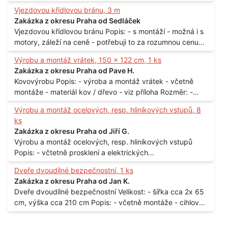
80 cm, levé, 2 ks - 80 cm, pravé, 3 ks - 60 cm, levé, 2 ks
Vjezdovou křídlovou bránu, 3 m
Lokalita: - Praha 10
Zakázka z okresu Praha od Sedláček
Vjezdovou křídlovou bránu Popis: - s montáží - možná i s
motory, záleží na ceně - potřebuji to za rozumnou cenu
Materiál: - ocel Množství: - 1 ks Velikost: - 3 m Lokalita: -
Výrobu a montáž vrátek, 150 x 122 cm, 1 ks
Praha
Zakázka z okresu Praha od Pave H.
Kovovýrobu Popis: - výroba a montáž vrátek - včetně
montáže - materiál kov / dřevo - viz příloha Rozměr: -
150 x 122 cm Lokalita: - Senohraby Nabídky na e-mail.
Výrobu a montáž ocelových, resp. hliníkových vstupů, 8
ks
Zakázka z okresu Praha od Jiří G.
Výrobu a montáž ocelových, resp. hliníkových vstupů
Popis: - včtetně prosklení a elektrických
samozamýkacích zámků pro panelový dům - jedná se o
Dveře dvoudílné bezpečnostní, 1 ks
vchodové dveře umístěné v zarámovaném a proskleném
Zakázka z okresu Praha od Jan K.
portálu - předmětem dodávky bude i demontáž
Dveře dvoudílné bezpečnostní Velikost: - šířka cca 2x 65
stávajících a už nevyhovujících prosklených,
cm, výška cca 210 cm Popis: - včetně montáže - cihlový
umělohmotných vstupů Množství: - 8 ks Lokalita: - 7, 9,
dům, 2. patro - vchod z chodby - rozměry bez zárubní
11, 13, Praha 10 Strašnice Termín: - III.Q. 2015 Je nutná
Počet: - 1 ks Lokalita: - Praha 7 - Holešovice
návštěva odpovědného pracovníka dodavatele k