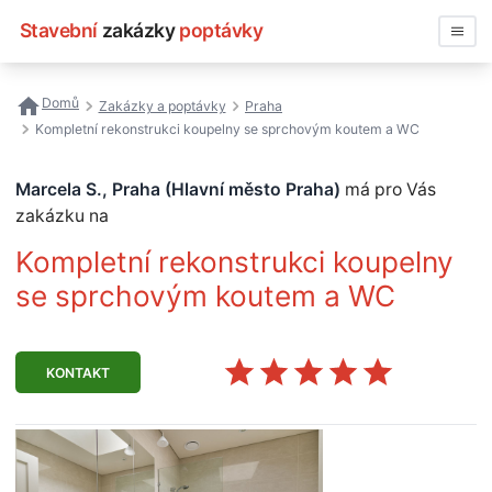
Stavební
zakázky
poptávky
Vyhledávat
Domů
Zakázky a poptávky
Praha
Kompletní rekonstrukci koupelny se sprchovým koutem a WC
Všechny zakázky
Marcela S., Praha (Hlavní město Praha)
má pro Vás
Nejčastější vyhledávání
zakázku na
Registrace firmy
Kompletní rekonstrukci koupelny
se sprchovým koutem a WC
KONTAKT