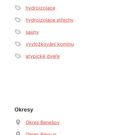
hydroizolace
hydroizolace střechy
sauny
vyvložkování komínu
atypické dveře
Okresy
Okres Benešov
Okres Beroun