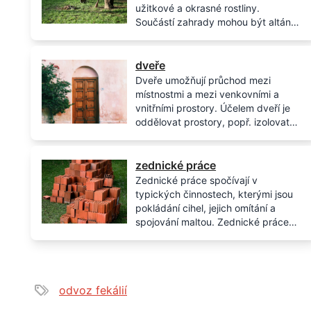
užitkové a okrasné rostliny.
Součástí zahrady mohou být altány,
pergoly, skleníky, stromy a keře.
dveře
Dveře umožňují průchod mezi
místnostmi a mezi venkovními a
vnitřními prostory. Účelem dveří je
oddělovat prostory, popř. izolovat
teplo, hluk a prašnost. Pokud se
jedná o velké dveře sloužící pro
průjezd aut, nazýváme je vraty.
zednické práce
Zednické práce spočívají v
typických činnostech, kterými jsou
pokládání cihel, jejich omítání a
spojování maltou. Zednické práce
se mohou týkat jakýchkoliv staveb,
od betonových až po klasické
cihlové. Zednické řemeslo je jedno z
nejstarších a úzce souvisí s
odvoz fekálií
kamenictvím.