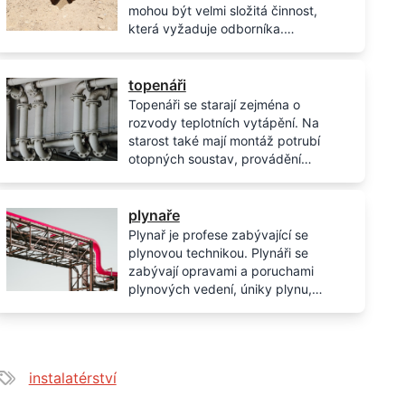
mohou být velmi složitá činnost,
která vyžaduje odborníka.
Výkopové práce se necení od
hodiny, ale od vykopaného
krychlového metru. U ceny také
topenáři
dále záleží, zda-li se zemina odváží
Topenáři se starají zejména o
nebo ne.
rozvody teplotních vytápění. Na
starost také mají montáž potrubí
otopných soustav, provádění
zkoušek otopných soustav, údržbu
a opravy soustav a měření rozměrů
potrubí.
plynaře
Plynař je profese zabývající se
plynovou technikou. Plynáři se
zabývají opravami a poruchami
plynových vedení, úniky plynu,
montáži plynových kotlů a tak dále.
instalatérství