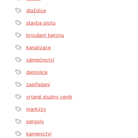
dlaždice
stavba plotu
broušení betonu
kanalizace
zámečnictví
demolice
zastřešení
vrtané studny ceník
markýzy
pergoly
kamenictví