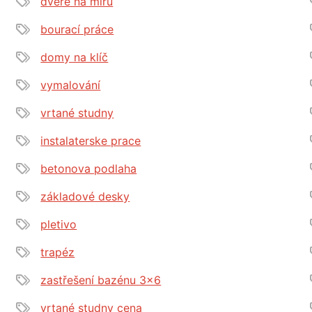
dveře na míru
bourací práce
domy na klíč
vymalování
vrtané studny
instalaterske prace
betonova podlaha
základové desky
pletivo
trapéz
zastřešení bazénu 3x6
vrtané studny cena