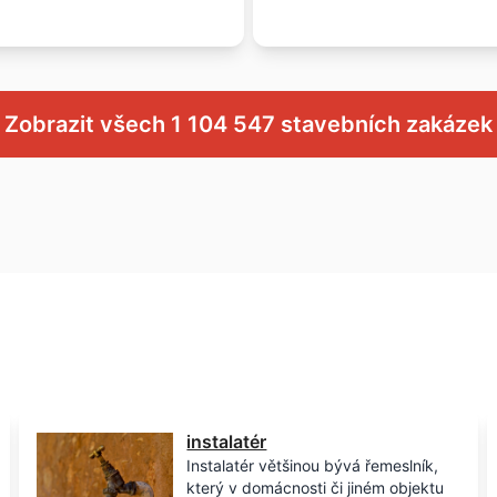
Zobrazit všech 1 104 547 stavebních zakázek
instalatér
Instalatér většinou bývá řemeslník,
který v domácnosti či jiném objektu