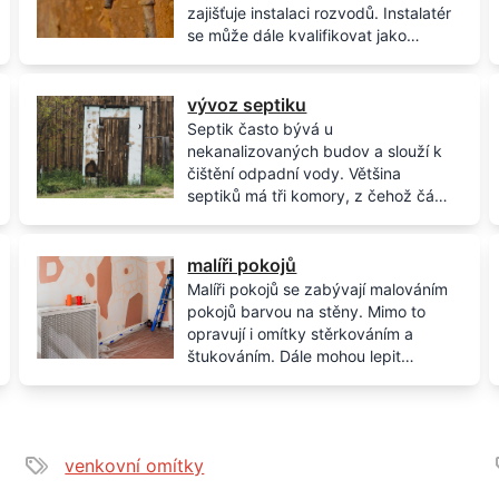
zajišťuje instalaci rozvodů. Instalatér
se může dále kvalifikovat jako
vodoinstalatér, který se více
zaměřuje na rozvody týkající se
vedení vody. Vodoinstalatér
vývoz septiku
zajišťuje správný průběh odvodů
Septik často bývá u
odpadní vody, rozvody teploty
nekanalizovaných budov a slouží k
užitkové vody a další související
čištění odpadní vody. Většina
věci.
septiků má tři komory, z čehož část
rozloženého sedimentu v septiku se
musí vyvážet fekálním vozem.
Bezodtokové jímce, která se vyváží,
malíři pokojů
se také říká žumpa.
Malíři pokojů se zabývají malováním
pokojů barvou na stěny. Mimo to
opravují i omítky stěrkováním a
štukováním. Dále mohou lepit
tapety, tato specializace se nazývá
tapetář.
venkovní omítky