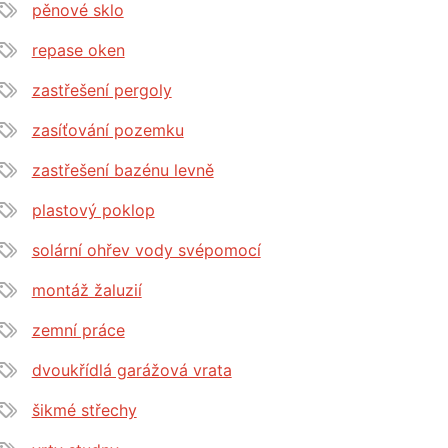
pěnové sklo
repase oken
zastřešení pergoly
zasíťování pozemku
zastřešení bazénu levně
plastový poklop
solární ohřev vody svépomocí
montáž žaluzií
zemní práce
dvoukřídlá garážová vrata
šikmé střechy