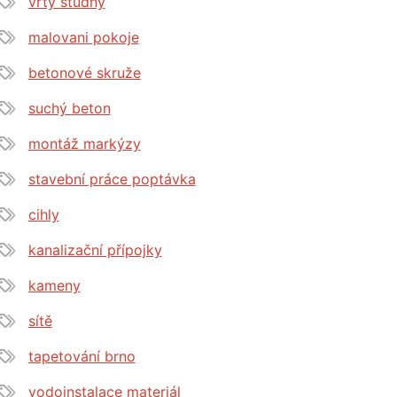
vrty studny
malovani pokoje
betonové skruže
suchý beton
montáž markýzy
stavební práce poptávka
cihly
kanalizační přípojky
kameny
sítě
tapetování brno
vodoinstalace materiál