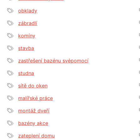
obklady
zábradlí
komíny
stavba
zastřešení bazénu svépomocí
studna
sítě do oken
malířské práce
montáž dveří
bazény akce
zateplení domu