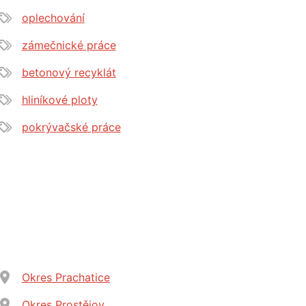
oplechování
zámečnické práce
betonový recyklát
hliníkové ploty
pokrývačské práce
Okres Prachatice
Okres Prostějov