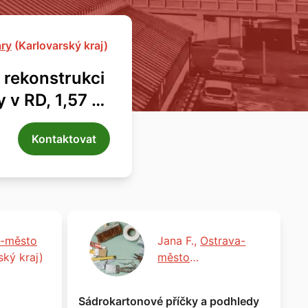
ary
(Karlovarský kraj)
a rekonstrukci
 v RD, 1,57 ×
Kontaktovat
o-město
Jana F.,
Ostrava-
ký kraj)
město
(Moravskoslezský
kraj)
Sádrokartonové příčky a podhledy