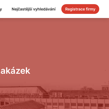
y
Nejčastější vyhledávání
Registrace firmy
zakázek