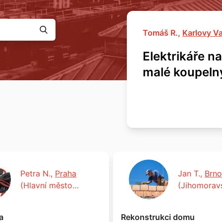
Tomáš R.,
Karlovy V
Elektrikáře n
malé koupelny
2,70 m
Petra N.,
Praha
Jan T.,
Brn
(Hlavní město
(Jihomoravs
Praha)
a
Rekonstrukci domu