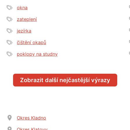
okna
zateplení
jezírka
čištění okapů
poklopy na studny
Zobrazit další nejčastější výrazy
Okres Kladno
Okres Klatovy