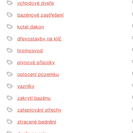
vchodové dveře
bazénové zastřešení
kotel dakon
dřevostavby na klíč
hromosvod
plynové přípojky
oplocení pozemku
vazníky
zakrytí bazénu
zateplování střechy
ztracené bednění