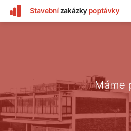
Stavební
zakázky
poptávky
Máme 