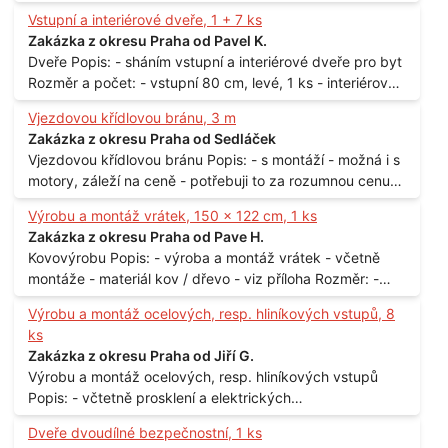
mastných kyselin s převahou olejové kyseliny - účelem je
Vstupní a interiérové dveře, 1 + 7 ks
technické využití - hustota při 20°C - cca 870 kg / m3
Zakázka z okresu Praha od Pavel K.
Balení: - po 190 kg v sudu Množství: - cca 500 kg - roční
Dveře Popis: - sháním vstupní a interiérové dveře pro byt
spotřeba Lokalita: - Praha
Rozměr a počet: - vstupní 80 cm, levé, 1 ks - interiérové
80 cm, levé, 2 ks - 80 cm, pravé, 3 ks - 60 cm, levé, 2 ks
Vjezdovou křídlovou bránu, 3 m
Lokalita: - Praha 10
Zakázka z okresu Praha od Sedláček
Vjezdovou křídlovou bránu Popis: - s montáží - možná i s
motory, záleží na ceně - potřebuji to za rozumnou cenu
Materiál: - ocel Množství: - 1 ks Velikost: - 3 m Lokalita: -
Výrobu a montáž vrátek, 150 x 122 cm, 1 ks
Praha
Zakázka z okresu Praha od Pave H.
Kovovýrobu Popis: - výroba a montáž vrátek - včetně
montáže - materiál kov / dřevo - viz příloha Rozměr: -
150 x 122 cm Lokalita: - Senohraby Nabídky na e-mail.
Výrobu a montáž ocelových, resp. hliníkových vstupů, 8
ks
Zakázka z okresu Praha od Jiří G.
Výrobu a montáž ocelových, resp. hliníkových vstupů
Popis: - včtetně prosklení a elektrických
samozamýkacích zámků pro panelový dům - jedná se o
Dveře dvoudílné bezpečnostní, 1 ks
vchodové dveře umístěné v zarámovaném a proskleném