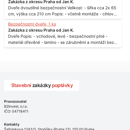
Zakázka z okresu Praha od Jan K.
portálu - předmětem dodávky bude i demontáž
Dveře dvoudílné bezpečnostní Velikost: - šířka cca 2x 65
stávajících a už nevyhovujících prosklených,
cm, výška cca 210 cm Popis: - včetně montáže - cihlový
umělohmotných vstupů Množství: - 8 ks Lokalita: - 7, 9,
dům, 2. patro - vchod z chodby - rozměry bez zárubní
11, 13, Praha 10 Strašnice Termín: - III.Q. 2015 Je nutná
Bezpečnostní dveře, 1 ks
Počet: - 1 ks Lokalita: - Praha 7 - Holešovice
návštěva odpovědného pracovníka dodavatele k
Zakázka z okresu Praha od Jan K.
zaměření, kalkulace ceny a termínu dodávky.
Dveře Popis: - vchodové, levé - bezpečnostní plné -
materiál dřevěné - lamino - se zárubněmi a montáží bez
kliky a vložky Rozměr: - 197 x 90 cm Počet: - 1 ks
Lokalita: - Praha 10
Stavební
zakázky
poptávky
Provozovatel
B2Invest, s.r.o.
IČO: 04718411
Kontakty
Šafránkova 1243/3, Stodůlky (Praha 13), 155 00 Praha