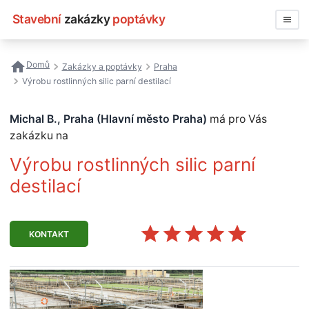
Stavební
zakázky
poptávky
Vyhledávat
Domů
Zakázky a poptávky
Praha
Výrobu rostlinných silic parní destilací
Všechny zakázky
Michal B., Praha (Hlavní město Praha)
má pro Vás
Nejčastější vyhledávání
zakázku na
Registrace firmy
Výrobu rostlinných silic parní
destilací
KONTAKT