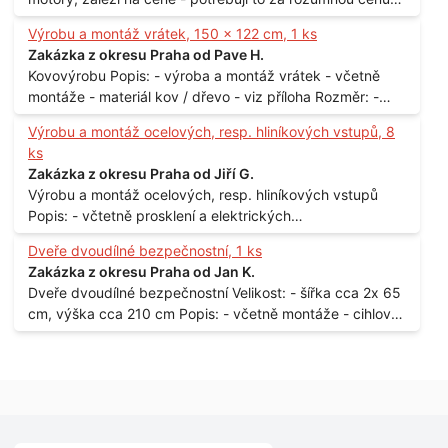
Materiál: - ocel Množství: - 1 ks Velikost: - 3 m Lokalita: -
Výrobu a montáž vrátek, 150 x 122 cm, 1 ks
Praha
Zakázka z okresu Praha od Pave H.
Kovovýrobu Popis: - výroba a montáž vrátek - včetně
montáže - materiál kov / dřevo - viz příloha Rozměr: -
150 x 122 cm Lokalita: - Senohraby Nabídky na e-mail.
Výrobu a montáž ocelových, resp. hliníkových vstupů, 8
ks
Zakázka z okresu Praha od Jiří G.
Výrobu a montáž ocelových, resp. hliníkových vstupů
Popis: - včtetně prosklení a elektrických
samozamýkacích zámků pro panelový dům - jedná se o
Dveře dvoudílné bezpečnostní, 1 ks
vchodové dveře umístěné v zarámovaném a proskleném
Zakázka z okresu Praha od Jan K.
portálu - předmětem dodávky bude i demontáž
Dveře dvoudílné bezpečnostní Velikost: - šířka cca 2x 65
stávajících a už nevyhovujících prosklených,
cm, výška cca 210 cm Popis: - včetně montáže - cihlový
umělohmotných vstupů Množství: - 8 ks Lokalita: - 7, 9,
dům, 2. patro - vchod z chodby - rozměry bez zárubní
11, 13, Praha 10 Strašnice Termín: - III.Q. 2015 Je nutná
Počet: - 1 ks Lokalita: - Praha 7 - Holešovice
návštěva odpovědného pracovníka dodavatele k
zaměření, kalkulace ceny a termínu dodávky.