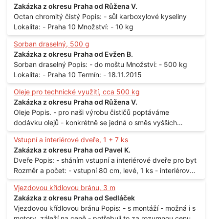
Zakázka z okresu Praha od Růžena V.
Octan chromitý čistý Popis: - sůl karboxylové kyseliny
Lokalita: - Praha 10 Množství: - 10 kg
Sorban draselný, 500 g
Zakázka z okresu Praha od Evžen B.
Sorban draselný Popis: - do moštu Množství: - 500 kg
Lokalita: - Praha 10 Termín: - 18.11.2015
Oleje pro technické využití, cca 500 kg
Zakázka z okresu Praha od Růžena V.
Oleje Popis. - pro naši výrobu čističů poptáváme
dodávku olejů - konkrétně se jedná o směs vyšších
mastných kyselin s převahou olejové kyseliny - účelem je
Vstupní a interiérové dveře, 1 + 7 ks
technické využití - hustota při 20°C - cca 870 kg / m3
Zakázka z okresu Praha od Pavel K.
Balení: - po 190 kg v sudu Množství: - cca 500 kg - roční
Dveře Popis: - sháním vstupní a interiérové dveře pro byt
spotřeba Lokalita: - Praha
Rozměr a počet: - vstupní 80 cm, levé, 1 ks - interiérové
80 cm, levé, 2 ks - 80 cm, pravé, 3 ks - 60 cm, levé, 2 ks
Vjezdovou křídlovou bránu, 3 m
Lokalita: - Praha 10
Zakázka z okresu Praha od Sedláček
Vjezdovou křídlovou bránu Popis: - s montáží - možná i s
motory, záleží na ceně - potřebuji to za rozumnou cenu