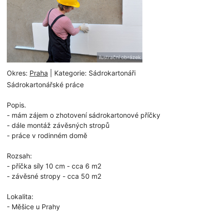
ilustrační obrázek
Okres:
Praha
| Kategorie: Sádrokartonáři
Sádrokartonářské práce
Popis.
- mám zájem o zhotovení sádrokartonové příčky
- dále montáž závěsných stropů
- práce v rodinném domě
Rozsah:
- příčka síly 10 cm - cca 6 m2
- závěsné stropy - cca 50 m2
Lokalita:
- Měšice u Prahy