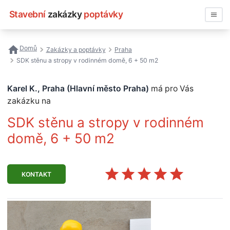
Stavební
zakázky
poptávky
Vyhledávat
Domů
Zakázky a poptávky
Praha
SDK stěnu a stropy v rodinném domě, 6 + 50 m2
Všechny zakázky
Karel K., Praha (Hlavní město Praha)
má pro Vás
Nejčastější vyhledávání
zakázku na
Registrace firmy
SDK stěnu a stropy v rodinném
domě, 6 + 50 m2
KONTAKT