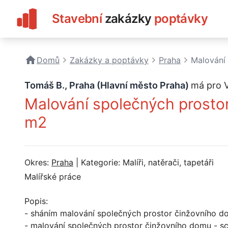
Stavební
zakázky
poptávky
Domů
Zakázky a poptávky
Praha
Malování
Tomáš B., Praha (Hlavní město Praha)
má pro 
Malování společných prosto
m2
Okres:
Praha
| Kategorie: Malíři, natěrači, tapetáři
Malířské práce
Popis:
- sháním malování společných prostor činžovního d
- malování společných prostor činžovního domu - s