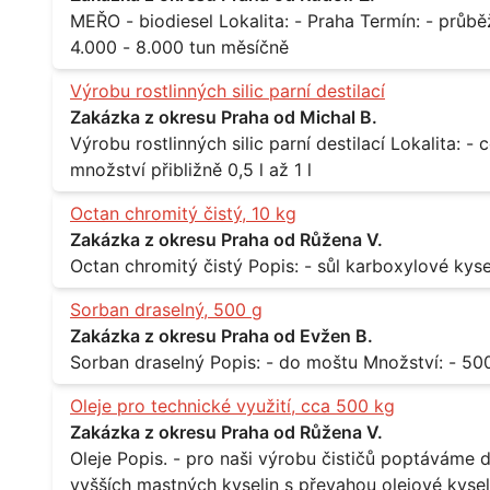
MEŘO - biodiesel Lokalita: - Praha Termín: - průběžně, minimálně roční kontrakt Množství: -
4.000 - 8.000 tun měsíčně
Výrobu rostlinných silic parní destilací
Zakázka z okresu Praha od Michal B.
Výrobu rostlinných silic parní destilací Lokalita: - celá ČR Množství: - pravidelné odběry v
množství přibližně 0,5 l až 1 l
Octan chromitý čistý, 10 kg
Zakázka z okresu Praha od Růžena V.
Sorban draselný, 500 g
Zakázka z okresu Praha od Evžen B.
Oleje pro technické využití, cca 500 kg
Zakázka z okresu Praha od Růžena V.
Oleje Popis. - pro naši výrobu čističů poptáváme dodávku olejů - konkrétně se jedná o směs
vyšších mastných kyselin s převahou olejové kyseli