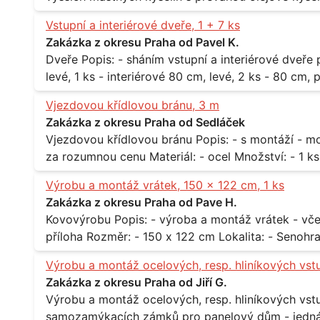
při 20°C - cca 870 kg / m3 Balení: - po 190 kg v sudu Množství: - cca 500 kg - roční spotřeba
Vstupní a interiérové dveře, 1 + 7 ks
Lokalita: - Praha
Zakázka z okresu Praha od Pavel K.
Dveře Popis: - sháním vstupní a interiérové dveře pro byt Rozměr a počet: - vstupní 80 cm,
levé, 1 ks - interiérové 80 cm, levé, 2 ks - 80 cm, pravé, 
Praha 10
Vjezdovou křídlovou bránu, 3 m
Zakázka z okresu Praha od Sedláček
Vjezdovou křídlovou bránu Popis: - s montáží - možná i s motory, záleží na ceně - potřebuji to
Výrobu a montáž vrátek, 150 x 122 cm, 1 ks
Zakázka z okresu Praha od Pave H.
Kovovýrobu Popis: - výroba a montáž vrátek - včetně montáže - materiál kov / dřevo - viz
Výrobu a montáž ocelových, resp. hliníkových vst
Zakázka z okresu Praha od Jiří G.
Výrobu a montáž ocelových, resp. hliníkových vstupů Popis: - včtetně prosklení a elekt
samozamýkacích zámků pro panelový dům - jedná se o vchodové dveře umístěné v