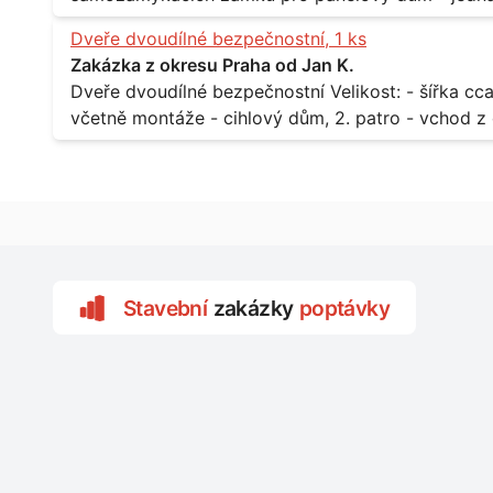
zarámovaném a proskleném portálu - předmětem d
Dveře dvoudílné bezpečnostní, 1 ks
nevyhovujících prosklených, umělohmotných vstupů Množství: - 8 ks Lokalita: - 7, 9, 11,
Zakázka z okresu Praha od Jan K.
Praha 10 Strašnice Termín: - III.Q. 2015 Je nutná návštěva odpovědného pracovníka
Dveře dvoudílné bezpečnostní Velikost: - šířka cca 2x 65 cm, výška cca 210 cm Popis: -
dodavatele k zaměření, kalkulace ceny a termínu 
včetně montáže - cihlový dům, 2. patro - vchod z chodby 
Lokalita: - Praha 7 - Holešovice
Stavební
zakázky
poptávky