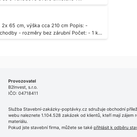
odávky bude i demontáž stávajících a už
 13,
dodávky.
- rozměry bez zárubní Počet: - 1 ks
Provozovatel
B2Invest, s.r.o.
IČO: 04718411
Služba Stavební-zakázky-poptávky.cz sdružuje obchodní příleži
webu naleznete 1.104.528 zakázek od klientů, kteří mají zájem r
materiálu.
Pokud jste stavební firma, můžete se také
přihlásit k odběru st