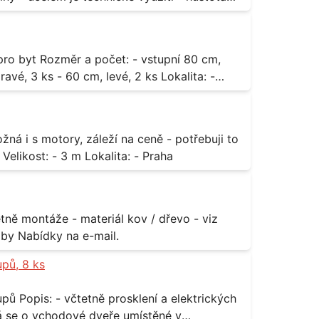
3 ks - 60 cm, levé, 2 ks Lokalita: -
za rozumnou cenu Materiál: - ocel Množství: - 1 ks Velikost: - 3 m Lokalita: - Praha
příloha Rozměr: - 150 x 122 cm Lokalita: - Senohraby Nabídky na e-mail.
upů, 8 ks
rických