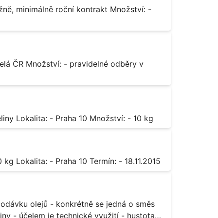
Octan chromitý čistý Popis: - sůl karboxylové kyseliny Lokalita: - Praha 10 Množství: - 10 kg
Sorban draselný Popis: - do moštu Množství: - 500 kg Lokalita: - Praha 10 Termín: - 18.11.2015
ny - účelem je technické využití - hustota