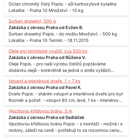
Octan chromitý čistý Popis: - sůl karboxylové kyseliny
Lokalita: - Praha 10 Množství: - 10 kg
Sorban draselný, 500 g
Zakázka z okresu Praha od Evžen B.
Sorban draselný Popis: - do moštu Množství: - 500 kg
Lokalita: - Praha 10 Termín: - 18.11.2015
Oleje pro technické využití, cca 500 kg
Zakázka z okresu Praha od Růžena V.
Oleje Popis. - pro naši výrobu čističů poptáváme
dodávku olejů - konkrétně se jedná o směs vyšších
mastných kyselin s převahou olejové kyseliny - účelem je
Vstupní a interiérové dveře, 1 + 7 ks
technické využití - hustota při 20°C - cca 870 kg / m3
Zakázka z okresu Praha od Pavel K.
Balení: - po 190 kg v sudu Množství: - cca 500 kg - roční
Dveře Popis: - sháním vstupní a interiérové dveře pro byt
spotřeba Lokalita: - Praha
Rozměr a počet: - vstupní 80 cm, levé, 1 ks - interiérové
80 cm, levé, 2 ks - 80 cm, pravé, 3 ks - 60 cm, levé, 2 ks
Vjezdovou křídlovou bránu, 3 m
Lokalita: - Praha 10
Zakázka z okresu Praha od Sedláček
Vjezdovou křídlovou bránu Popis: - s montáží - možná i s
motory, záleží na ceně - potřebuji to za rozumnou cenu
Materiál: - ocel Množství: - 1 ks Velikost: - 3 m Lokalita: -