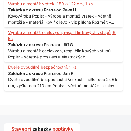
Výrobu a montáž vrátek, 150 x 122 cm, 1 ks
Praha
Zakázka z okresu Praha od Pave H.
Kovovýrobu Popis: - výroba a montáž vrátek - včetně
montáže - materiál kov / dřevo - viz příloha Rozměr: -
150 x 122 cm Lokalita: - Senohraby Nabídky na e-mail.
Výrobu a montáž ocelových, resp. hliníkových vstupů, 8
ks
Zakázka z okresu Praha od Jiří G.
Výrobu a montáž ocelových, resp. hliníkových vstupů
Popis: - včtetně prosklení a elektrických
samozamýkacích zámků pro panelový dům - jedná se o
Dveře dvoudílné bezpečnostní, 1 ks
vchodové dveře umístěné v zarámovaném a proskleném
Zakázka z okresu Praha od Jan K.
portálu - předmětem dodávky bude i demontáž
Dveře dvoudílné bezpečnostní Velikost: - šířka cca 2x 65
stávajících a už nevyhovujících prosklených,
cm, výška cca 210 cm Popis: - včetně montáže - cihlový
umělohmotných vstupů Množství: - 8 ks Lokalita: - 7, 9,
dům, 2. patro - vchod z chodby - rozměry bez zárubní
11, 13, Praha 10 Strašnice Termín: - III.Q. 2015 Je nutná
Počet: - 1 ks Lokalita: - Praha 7 - Holešovice
návštěva odpovědného pracovníka dodavatele k
zaměření, kalkulace ceny a termínu dodávky.
Stavební
zakázky
poptávky