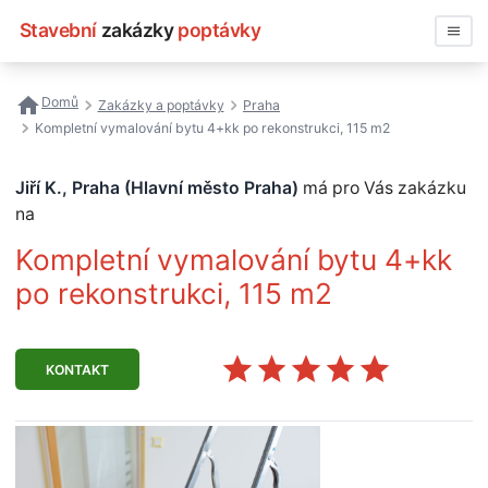
Stavební
zakázky
poptávky
Vyhledávat
Domů
Zakázky a poptávky
Praha
Kompletní vymalování bytu 4+kk po rekonstrukci, 115 m2
Všechny zakázky
Jiří K., Praha (Hlavní město Praha)
má pro Vás zakázku
Nejčastější vyhledávání
na
Registrace firmy
Kompletní vymalování bytu 4+kk
po rekonstrukci, 115 m2
KONTAKT