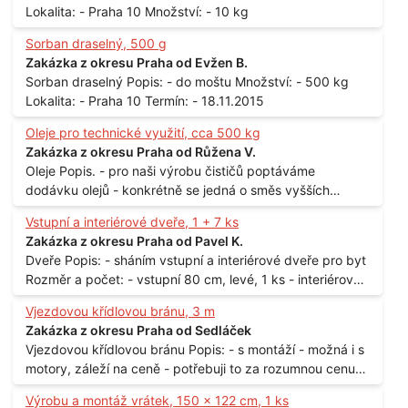
Lokalita: - Praha 10 Množství: - 10 kg
Sorban draselný, 500 g
Zakázka z okresu Praha od Evžen B.
Sorban draselný Popis: - do moštu Množství: - 500 kg
Lokalita: - Praha 10 Termín: - 18.11.2015
Oleje pro technické využití, cca 500 kg
Zakázka z okresu Praha od Růžena V.
Oleje Popis. - pro naši výrobu čističů poptáváme
dodávku olejů - konkrétně se jedná o směs vyšších
mastných kyselin s převahou olejové kyseliny - účelem je
Vstupní a interiérové dveře, 1 + 7 ks
technické využití - hustota při 20°C - cca 870 kg / m3
Zakázka z okresu Praha od Pavel K.
Balení: - po 190 kg v sudu Množství: - cca 500 kg - roční
Dveře Popis: - sháním vstupní a interiérové dveře pro byt
spotřeba Lokalita: - Praha
Rozměr a počet: - vstupní 80 cm, levé, 1 ks - interiérové
80 cm, levé, 2 ks - 80 cm, pravé, 3 ks - 60 cm, levé, 2 ks
Vjezdovou křídlovou bránu, 3 m
Lokalita: - Praha 10
Zakázka z okresu Praha od Sedláček
Vjezdovou křídlovou bránu Popis: - s montáží - možná i s
motory, záleží na ceně - potřebuji to za rozumnou cenu
Materiál: - ocel Množství: - 1 ks Velikost: - 3 m Lokalita: -
Výrobu a montáž vrátek, 150 x 122 cm, 1 ks
Praha