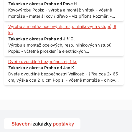
Zakázka z okresu Praha od Pave H.
Kovovýrobu Popis: - výroba a montáž vrátek - včetně
montáže - materiál kov / dřevo - viz příloha Rozměr: -
150 x 122 cm Lokalita: - Senohraby Nabídky na e-mail.
Výrobu a montáž ocelových, resp. hliníkových vstupů, 8
ks
Zakázka z okresu Praha od Jiří G.
Výrobu a montáž ocelových, resp. hliníkových vstupů
Popis: - včtetně prosklení a elektrických
samozamýkacích zámků pro panelový dům - jedná se o
Dveře dvoudílné bezpečnostní, 1 ks
vchodové dveře umístěné v zarámovaném a proskleném
Zakázka z okresu Praha od Jan K.
portálu - předmětem dodávky bude i demontáž
Dveře dvoudílné bezpečnostní Velikost: - šířka cca 2x 65
stávajících a už nevyhovujících prosklených,
cm, výška cca 210 cm Popis: - včetně montáže - cihlový
umělohmotných vstupů Množství: - 8 ks Lokalita: - 7, 9,
dům, 2. patro - vchod z chodby - rozměry bez zárubní
11, 13, Praha 10 Strašnice Termín: - III.Q. 2015 Je nutná
Počet: - 1 ks Lokalita: - Praha 7 - Holešovice
návštěva odpovědného pracovníka dodavatele k
zaměření, kalkulace ceny a termínu dodávky.
Stavební
zakázky
poptávky