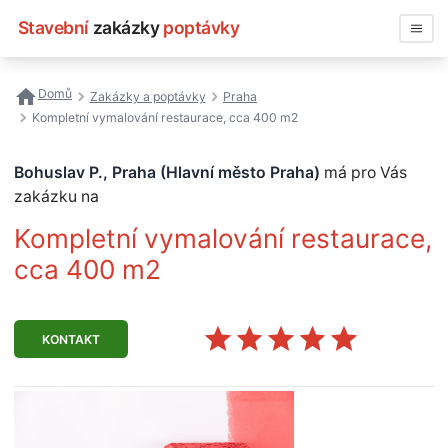
Stavební
zakázky
poptávky
Vyhledávat
Domů
Zakázky a poptávky
Praha
Kompletní vymalování restaurace, cca 400 m2
Všechny zakázky
Bohuslav P., Praha (Hlavní město Praha)
má pro Vás
Nejčastější vyhledávání
zakázku na
Registrace firmy
Kompletní vymalování restaurace,
cca 400 m2
KONTAKT