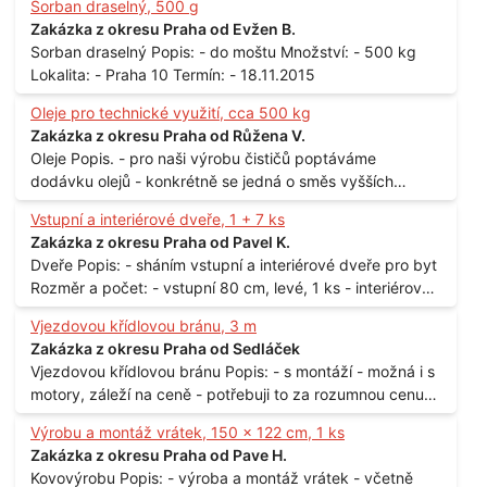
Sorban draselný, 500 g
Zakázka z okresu Praha od Evžen B.
Sorban draselný Popis: - do moštu Množství: - 500 kg
Lokalita: - Praha 10 Termín: - 18.11.2015
Oleje pro technické využití, cca 500 kg
Zakázka z okresu Praha od Růžena V.
Oleje Popis. - pro naši výrobu čističů poptáváme
dodávku olejů - konkrétně se jedná o směs vyšších
mastných kyselin s převahou olejové kyseliny - účelem je
Vstupní a interiérové dveře, 1 + 7 ks
technické využití - hustota při 20°C - cca 870 kg / m3
Zakázka z okresu Praha od Pavel K.
Balení: - po 190 kg v sudu Množství: - cca 500 kg - roční
Dveře Popis: - sháním vstupní a interiérové dveře pro byt
spotřeba Lokalita: - Praha
Rozměr a počet: - vstupní 80 cm, levé, 1 ks - interiérové
80 cm, levé, 2 ks - 80 cm, pravé, 3 ks - 60 cm, levé, 2 ks
Vjezdovou křídlovou bránu, 3 m
Lokalita: - Praha 10
Zakázka z okresu Praha od Sedláček
Vjezdovou křídlovou bránu Popis: - s montáží - možná i s
motory, záleží na ceně - potřebuji to za rozumnou cenu
Materiál: - ocel Množství: - 1 ks Velikost: - 3 m Lokalita: -
Výrobu a montáž vrátek, 150 x 122 cm, 1 ks
Praha
Zakázka z okresu Praha od Pave H.
Kovovýrobu Popis: - výroba a montáž vrátek - včetně