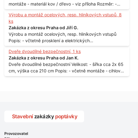
montáže - materiál kov / dřevo - viz příloha Rozměr: -
150 x 122 cm Lokalita: - Senohraby Nabídky na e-mail.
Výrobu a montáž ocelových, resp. hliníkových vstupů, 8
ks
Zakázka z okresu Praha od Jiří G.
Výrobu a montáž ocelových, resp. hliníkových vstupů
Popis: - včtetně prosklení a elektrických
samozamýkacích zámků pro panelový dům - jedná se o
Dveře dvoudílné bezpečnostní, 1 ks
vchodové dveře umístěné v zarámovaném a proskleném
Zakázka z okresu Praha od Jan K.
portálu - předmětem dodávky bude i demontáž
Dveře dvoudílné bezpečnostní Velikost: - šířka cca 2x 65
stávajících a už nevyhovujících prosklených,
cm, výška cca 210 cm Popis: - včetně montáže - cihlový
umělohmotných vstupů Množství: - 8 ks Lokalita: - 7, 9,
dům, 2. patro - vchod z chodby - rozměry bez zárubní
11, 13, Praha 10 Strašnice Termín: - III.Q. 2015 Je nutná
Počet: - 1 ks Lokalita: - Praha 7 - Holešovice
návštěva odpovědného pracovníka dodavatele k
zaměření, kalkulace ceny a termínu dodávky.
Stavební
zakázky
poptávky
Provozovatel