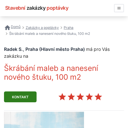
Stavební
zakázky
poptávky
Vyhledávat
Domů
Zakázky a poptávky
Praha
Škrábání maleb a nanesení nového štuku, 100 m2
Všechny zakázky
Radek S., Praha (Hlavní město Praha)
má pro Vás
Nejčastější vyhledávání
zakázku na
Registrace firmy
Škrábání maleb a nanesení
nového štuku, 100 m2
KONTAKT