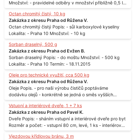
Množství: - pravidelné odběry v množství přibližně 0,5 l
až 1 l
Octan chromitý čistý, 10 kg
Zakázka z okresu Praha od Růžena V.
Octan chromitý čistý Popis: - sůl karboxylové kyseliny
Lokalita: - Praha 10 Množství: - 10 kg
Sorban draselný, 500 g
Zakázka z okresu Praha od Evžen B.
Sorban draselný Popis: - do moštu Množství: - 500 kg
Lokalita: - Praha 10 Termín: - 18.11.2015
Oleje pro technické využití, cca 500 kg
Zakázka z okresu Praha od Růžena V.
Oleje Popis. - pro naši výrobu čističů poptáváme
dodávku olejů - konkrétně se jedná o směs vyšších
mastných kyselin s převahou olejové kyseliny - účelem je
Vstupní a interiérové dveře, 1 + 7 ks
technické využití - hustota při 20°C - cca 870 kg / m3
Zakázka z okresu Praha od Pavel K.
Balení: - po 190 kg v sudu Množství: - cca 500 kg - roční
Dveře Popis: - sháním vstupní a interiérové dveře pro byt
spotřeba Lokalita: - Praha
Rozměr a počet: - vstupní 80 cm, levé, 1 ks - interiérové
80 cm, levé, 2 ks - 80 cm, pravé, 3 ks - 60 cm, levé, 2 ks
Vjezdovou křídlovou bránu, 3 m
Lokalita: - Praha 10