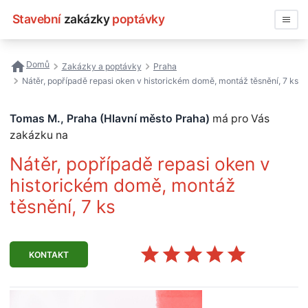
Stavební
zakázky
poptávky
Vyhledávat
Domů
Zakázky a poptávky
Praha
Nátěr, popřípadě repasi oken v historickém domě, montáž těsnění, 7 ks
Všechny zakázky
Tomas M., Praha (Hlavní město Praha)
má pro Vás
Nejčastější vyhledávání
zakázku na
Registrace firmy
Nátěr, popřípadě repasi oken v
historickém domě, montáž
těsnění, 7 ks
KONTAKT