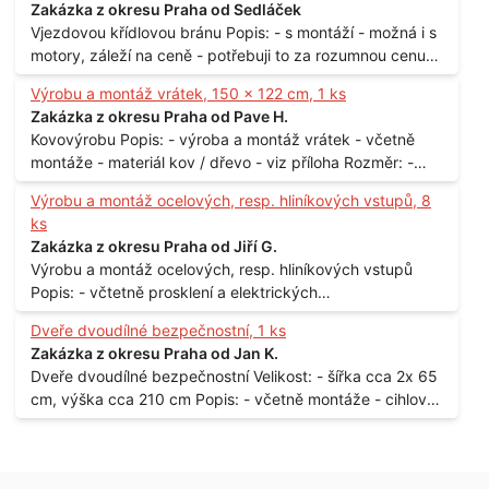
Zakázka z okresu Praha od Sedláček
Vjezdovou křídlovou bránu Popis: - s montáží - možná i s
motory, záleží na ceně - potřebuji to za rozumnou cenu
Materiál: - ocel Množství: - 1 ks Velikost: - 3 m Lokalita: -
Výrobu a montáž vrátek, 150 x 122 cm, 1 ks
Praha
Zakázka z okresu Praha od Pave H.
Kovovýrobu Popis: - výroba a montáž vrátek - včetně
montáže - materiál kov / dřevo - viz příloha Rozměr: -
150 x 122 cm Lokalita: - Senohraby Nabídky na e-mail.
Výrobu a montáž ocelových, resp. hliníkových vstupů, 8
ks
Zakázka z okresu Praha od Jiří G.
Výrobu a montáž ocelových, resp. hliníkových vstupů
Popis: - včtetně prosklení a elektrických
samozamýkacích zámků pro panelový dům - jedná se o
Dveře dvoudílné bezpečnostní, 1 ks
vchodové dveře umístěné v zarámovaném a proskleném
Zakázka z okresu Praha od Jan K.
portálu - předmětem dodávky bude i demontáž
Dveře dvoudílné bezpečnostní Velikost: - šířka cca 2x 65
stávajících a už nevyhovujících prosklených,
cm, výška cca 210 cm Popis: - včetně montáže - cihlový
umělohmotných vstupů Množství: - 8 ks Lokalita: - 7, 9,
dům, 2. patro - vchod z chodby - rozměry bez zárubní
11, 13, Praha 10 Strašnice Termín: - III.Q. 2015 Je nutná
Počet: - 1 ks Lokalita: - Praha 7 - Holešovice
návštěva odpovědného pracovníka dodavatele k
zaměření, kalkulace ceny a termínu dodávky.