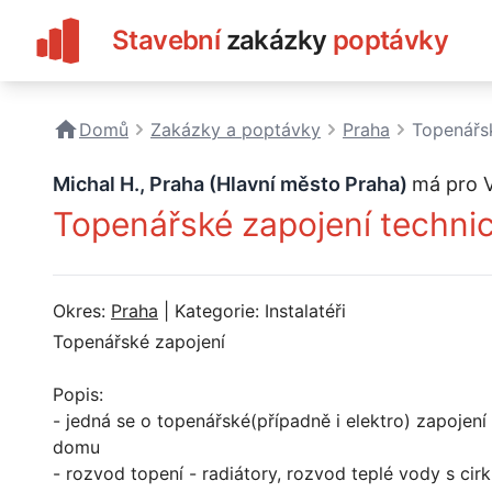
Stavební
zakázky
poptávky
Domů
Zakázky a poptávky
Praha
Topenářsk
Michal H., Praha (Hlavní město Praha)
má pro 
Topenářské zapojení technic
Okres:
Praha
| Kategorie: Instalatéři
Topenářské zapojení
Popis:
- jedná se o topenářské(případně i elektro) zapojení
domu
- rozvod topení - radiátory, rozvod teplé vody s cirk