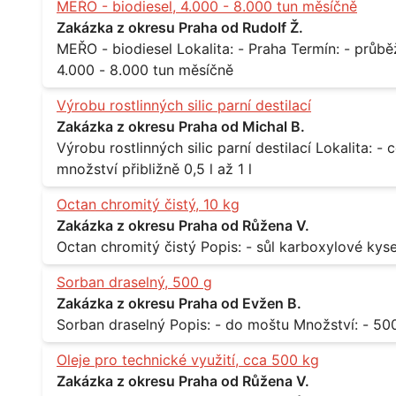
MEŘO - biodiesel, 4.000 - 8.000 tun měsíčně
Zakázka z okresu Praha od Rudolf Ž.
MEŘO - biodiesel Lokalita: - Praha Termín: - průběžně, minimálně roční kontrakt Množství: -
4.000 - 8.000 tun měsíčně
Výrobu rostlinných silic parní destilací
Zakázka z okresu Praha od Michal B.
Výrobu rostlinných silic parní destilací Lokalita: - celá ČR Množství: - pravidelné odběry v
množství přibližně 0,5 l až 1 l
Octan chromitý čistý, 10 kg
Zakázka z okresu Praha od Růžena V.
Sorban draselný, 500 g
Zakázka z okresu Praha od Evžen B.
Oleje pro technické využití, cca 500 kg
Zakázka z okresu Praha od Růžena V.