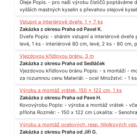
Oleje Popis. - pro naši výrobu čističů poptáváme dodávku olejů - konkrétně se jedná o směs
vyšších mastných kyselin s převahou olejové kyseli
při 20°C - cca 870 kg / m3 Balení: - po 190 kg v sudu Množství: - cca 500 kg - roční spotřeba
Vstupní a interiérové dveře, 1 + 7 ks
Lokalita: - Praha
Zakázka z okresu Praha od Pavel K.
Dveře Popis: - sháním vstupní a interiérové dveře pro byt Rozměr a počet: - vstupní 80 cm,
levé, 1 ks - interiérové 80 cm, levé, 2 ks - 80 cm, pravé, 
Praha 10
Vjezdovou křídlovou bránu, 3 m
Zakázka z okresu Praha od Sedláček
Vjezdovou křídlovou bránu Popis: - s montáží - možná i s motory, záleží na ceně - potřebuji to
Výrobu a montáž vrátek, 150 x 122 cm, 1 ks
Zakázka z okresu Praha od Pave H.
Kovovýrobu Popis: - výroba a montáž vrátek - včetně montáže - materiál kov / dřevo - viz
Výrobu a montáž ocelových, resp. hliníkových vst
Zakázka z okresu Praha od Jiří G.