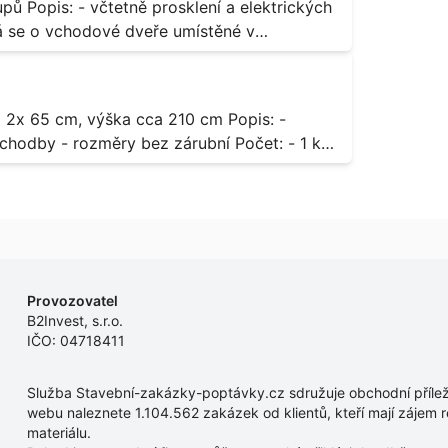
rických
odávky bude i demontáž stávajících a už
 13,
dodávky.
- rozměry bez zárubní Počet: - 1 ks
Provozovatel
B2Invest, s.r.o.
IČO: 04718411
Služba Stavební-zakázky-poptávky.cz sdružuje obchodní příleži
webu naleznete 1.104.562 zakázek od klientů, kteří mají zájem r
materiálu.