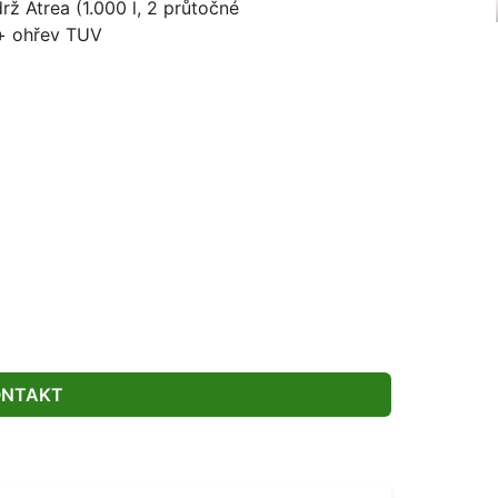
 Atrea (1.000 l, 2 průtočné
í + ohřev TUV
ONTAKT