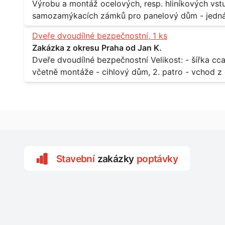
Výrobu a montáž ocelových, resp. hliníkových vstupů Popis: - včtetně prosklení a elekt
samozamýkacích zámků pro panelový dům - jedná se o vchodové dveře umístěné v
zarámovaném a proskleném portálu - předmětem d
Dveře dvoudílné bezpečnostní, 1 ks
nevyhovujících prosklených, umělohmotných vstupů Množství: - 8 ks Lokalita: - 7, 9, 11,
Zakázka z okresu Praha od Jan K.
Praha 10 Strašnice Termín: - III.Q. 2015 Je nutná návštěva odpovědného pracovníka
Dveře dvoudílné bezpečnostní Velikost: - šířka cca 2x 65 cm, výška cca 210 cm Popis: -
dodavatele k zaměření, kalkulace ceny a termínu 
včetně montáže - cihlový dům, 2. patro - vchod z chodby 
Lokalita: - Praha 7 - Holešovice
Stavební
zakázky
poptávky