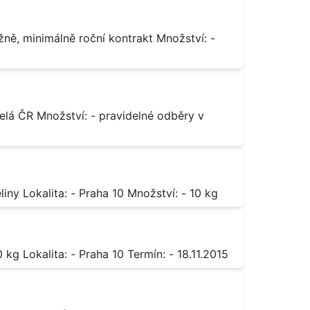
Octan chromitý čistý Popis: - sůl karboxylové kyseliny Lokalita: - Praha 10 Množství: - 10 kg
Sorban draselný Popis: - do moštu Množství: - 500 kg Lokalita: - Praha 10 Termín: - 18.11.2015