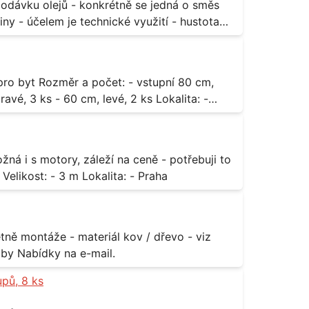
ny - účelem je technické využití - hustota
3 ks - 60 cm, levé, 2 ks Lokalita: -
za rozumnou cenu Materiál: - ocel Množství: - 1 ks Velikost: - 3 m Lokalita: - Praha
příloha Rozměr: - 150 x 122 cm Lokalita: - Senohraby Nabídky na e-mail.
upů, 8 ks