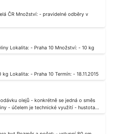
Octan chromitý čistý Popis: - sůl karboxylové kyseliny Lokalita: - Praha 10 Množství: - 10 kg
Sorban draselný Popis: - do moštu Množství: - 500 kg Lokalita: - Praha 10 Termín: - 18.11.2015
ny - účelem je technické využití - hustota