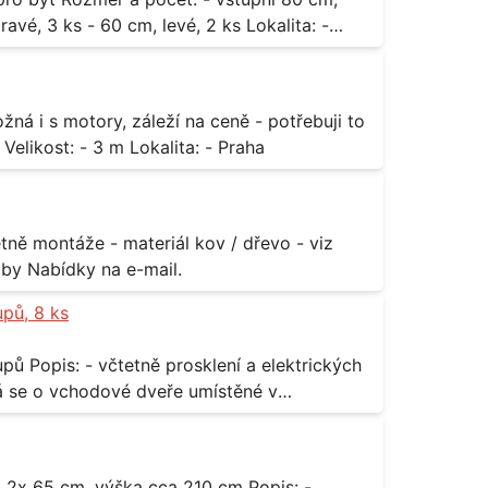
3 ks - 60 cm, levé, 2 ks Lokalita: -
za rozumnou cenu Materiál: - ocel Množství: - 1 ks Velikost: - 3 m Lokalita: - Praha
příloha Rozměr: - 150 x 122 cm Lokalita: - Senohraby Nabídky na e-mail.
upů, 8 ks
rických
odávky bude i demontáž stávajících a už
 13,