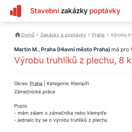
Stavební
zakázky
poptávky
Domů
Zakázky a poptávky
Praha
Výrobu tr
Martin M., Praha (Hlavní město Praha)
má pro 
Výrobu truhlíků z plechu, 8 
Okres:
Praha
| Kategorie: Klempíři
Zámečnické práce
Popis:
- mám zájem o zámečníka nebo klempíře
- jednalo by se o výrobu truhlíků z plechu