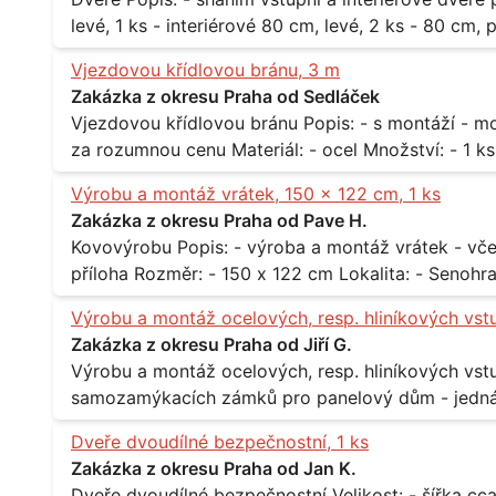
levé, 1 ks - interiérové 80 cm, levé, 2 ks - 80 cm, pravé, 
Praha 10
Vjezdovou křídlovou bránu, 3 m
Zakázka z okresu Praha od Sedláček
Vjezdovou křídlovou bránu Popis: - s montáží - možná i s motory, záleží na ceně - potřebuji to
Výrobu a montáž vrátek, 150 x 122 cm, 1 ks
Zakázka z okresu Praha od Pave H.
Kovovýrobu Popis: - výroba a montáž vrátek - včetně montáže - materiál kov / dřevo - viz
Výrobu a montáž ocelových, resp. hliníkových vst
Zakázka z okresu Praha od Jiří G.
Výrobu a montáž ocelových, resp. hliníkových vstupů Popis: - včtetně prosklení a elekt
samozamýkacích zámků pro panelový dům - jedná se o vchodové dveře umístěné v
zarámovaném a proskleném portálu - předmětem d
Dveře dvoudílné bezpečnostní, 1 ks
nevyhovujících prosklených, umělohmotných vstupů Množství: - 8 ks Lokalita: - 7, 9, 11,
Zakázka z okresu Praha od Jan K.
Praha 10 Strašnice Termín: - III.Q. 2015 Je nutná návštěva odpovědného pracovníka
Dveře dvoudílné bezpečnostní Velikost: - šířka cca 2x 65 cm, výška cca 210 cm Popis: -