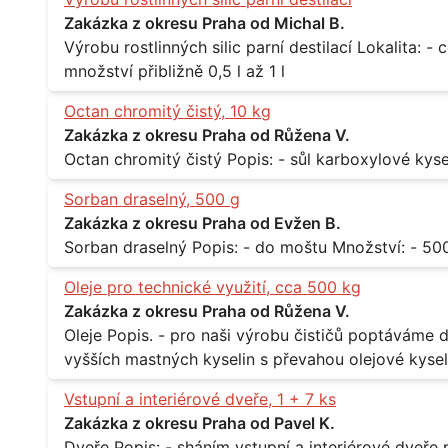
Zakázka z okresu Praha od Michal B.
Výrobu rostlinných silic parní destilací Lokalita: - celá ČR Množství: - pravidelné odběry v
množství přibližně 0,5 l až 1 l
Octan chromitý čistý, 10 kg
Zakázka z okresu Praha od Růžena V.
Sorban draselný, 500 g
Zakázka z okresu Praha od Evžen B.
Oleje pro technické využití, cca 500 kg
Zakázka z okresu Praha od Růžena V.
Oleje Popis. - pro naši výrobu čističů poptáváme dodávku olejů - konkrétně se jedná o směs
vyšších mastných kyselin s převahou olejové kyseli
při 20°C - cca 870 kg / m3 Balení: - po 190 kg v sudu Množství: - cca 500 kg - roční spotřeba
Vstupní a interiérové dveře, 1 + 7 ks
Lokalita: - Praha
Zakázka z okresu Praha od Pavel K.
Dveře Popis: - sháním vstupní a interiérové dveře pro byt Rozměr a počet: - vstupní 80 cm,