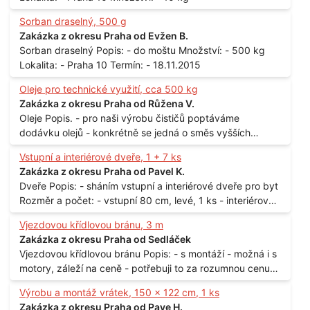
Sorban draselný, 500 g
Zakázka z okresu Praha od Evžen B.
Sorban draselný Popis: - do moštu Množství: - 500 kg
Lokalita: - Praha 10 Termín: - 18.11.2015
Oleje pro technické využití, cca 500 kg
Zakázka z okresu Praha od Růžena V.
Oleje Popis. - pro naši výrobu čističů poptáváme
dodávku olejů - konkrétně se jedná o směs vyšších
mastných kyselin s převahou olejové kyseliny - účelem je
Vstupní a interiérové dveře, 1 + 7 ks
technické využití - hustota při 20°C - cca 870 kg / m3
Zakázka z okresu Praha od Pavel K.
Balení: - po 190 kg v sudu Množství: - cca 500 kg - roční
Dveře Popis: - sháním vstupní a interiérové dveře pro byt
spotřeba Lokalita: - Praha
Rozměr a počet: - vstupní 80 cm, levé, 1 ks - interiérové
80 cm, levé, 2 ks - 80 cm, pravé, 3 ks - 60 cm, levé, 2 ks
Vjezdovou křídlovou bránu, 3 m
Lokalita: - Praha 10
Zakázka z okresu Praha od Sedláček
Vjezdovou křídlovou bránu Popis: - s montáží - možná i s
motory, záleží na ceně - potřebuji to za rozumnou cenu
Materiál: - ocel Množství: - 1 ks Velikost: - 3 m Lokalita: -
Výrobu a montáž vrátek, 150 x 122 cm, 1 ks
Praha
Zakázka z okresu Praha od Pave H.