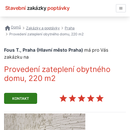
Stavební
zakázky
poptávky
Vyhledávat
Domů
Zakázky a poptávky
Praha
Provedení zateplení obytného domu, 220 m2
Všechny zakázky
Fous T., Praha (Hlavní město Praha)
má pro Vás
Nejčastější vyhledávání
zakázku na
Registrace firmy
Provedení zateplení obytného
domu, 220 m2
KONTAKT