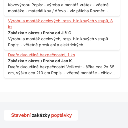
Kovovýrobu Popis: - výroba a montáž vrátek - včetně
montáže - materiál kov / dřevo - viz příloha Rozměr: -
150 x 122 cm Lokalita: - Senohraby Nabídky na e-mail.
Výrobu a montáž ocelových, resp. hliníkových vstupů, 8
ks
Zakázka z okresu Praha od Jiří G.
Výrobu a montáž ocelových, resp. hliníkových vstupů
Popis: - včtetně prosklení a elektrických
samozamýkacích zámků pro panelový dům - jedná se o
Dveře dvoudílné bezpečnostní, 1 ks
vchodové dveře umístěné v zarámovaném a proskleném
Zakázka z okresu Praha od Jan K.
portálu - předmětem dodávky bude i demontáž
Dveře dvoudílné bezpečnostní Velikost: - šířka cca 2x 65
stávajících a už nevyhovujících prosklených,
cm, výška cca 210 cm Popis: - včetně montáže - cihlový
umělohmotných vstupů Množství: - 8 ks Lokalita: - 7, 9,
dům, 2. patro - vchod z chodby - rozměry bez zárubní
11, 13, Praha 10 Strašnice Termín: - III.Q. 2015 Je nutná
Počet: - 1 ks Lokalita: - Praha 7 - Holešovice
návštěva odpovědného pracovníka dodavatele k
zaměření, kalkulace ceny a termínu dodávky.
Stavební
zakázky
poptávky