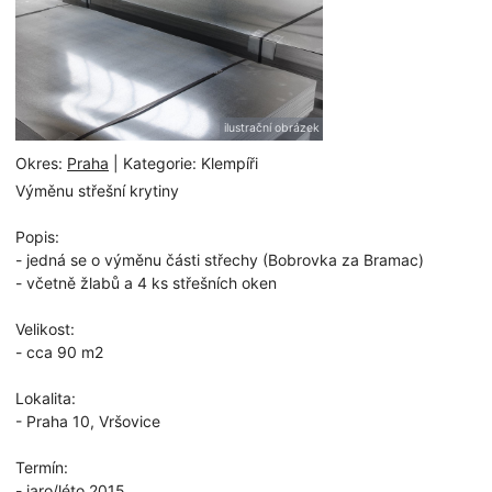
ilustrační obrázek
Okres:
Praha
| Kategorie: Klempíři
Výměnu střešní krytiny
Popis:
- jedná se o výměnu části střechy (Bobrovka za Bramac)
- včetně žlabů a 4 ks střešních oken
Velikost:
- cca 90 m2
Lokalita:
- Praha 10, Vršovice
Termín:
- jaro/léto 2015