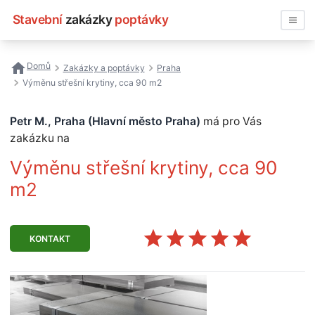
Stavební
zakázky
poptávky
Vyhledávat
Domů
Zakázky a poptávky
Praha
Výměnu střešní krytiny, cca 90 m2
Všechny zakázky
Petr M., Praha (Hlavní město Praha)
má pro Vás
Nejčastější vyhledávání
zakázku na
Registrace firmy
Výměnu střešní krytiny, cca 90
m2
KONTAKT