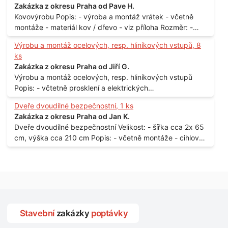
Zakázka z okresu Praha od Pave H.
Kovovýrobu Popis: - výroba a montáž vrátek - včetně
montáže - materiál kov / dřevo - viz příloha Rozměr: -
150 x 122 cm Lokalita: - Senohraby Nabídky na e-mail.
Výrobu a montáž ocelových, resp. hliníkových vstupů, 8
ks
Zakázka z okresu Praha od Jiří G.
Výrobu a montáž ocelových, resp. hliníkových vstupů
Popis: - včtetně prosklení a elektrických
samozamýkacích zámků pro panelový dům - jedná se o
Dveře dvoudílné bezpečnostní, 1 ks
vchodové dveře umístěné v zarámovaném a proskleném
Zakázka z okresu Praha od Jan K.
portálu - předmětem dodávky bude i demontáž
Dveře dvoudílné bezpečnostní Velikost: - šířka cca 2x 65
stávajících a už nevyhovujících prosklených,
cm, výška cca 210 cm Popis: - včetně montáže - cihlový
umělohmotných vstupů Množství: - 8 ks Lokalita: - 7, 9,
dům, 2. patro - vchod z chodby - rozměry bez zárubní
11, 13, Praha 10 Strašnice Termín: - III.Q. 2015 Je nutná
Počet: - 1 ks Lokalita: - Praha 7 - Holešovice
návštěva odpovědného pracovníka dodavatele k
zaměření, kalkulace ceny a termínu dodávky.
Stavební
zakázky
poptávky