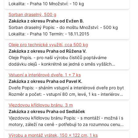
Lokalita: - Praha 10 Množství: - 10 kg
Sorban draselný, 500 g
Zakázka z okresu Praha od Evžen B.
Sorban draselný Popis: - do moštu Množství: - 500 kg
Lokalita: - Praha 10 Termín: - 18.11.2015
Oleje pro technické využití, cca 500 kg
Zakázka z okresu Praha od Růžena V.
Oleje Popis. - pro naši výrobu čističů poptáváme
dodávku olejů - konkrétně se jedná o směs vyšších
mastných kyselin s převahou olejové kyseliny - účelem je
Vstupní a interiérové dveře, 1 + 7 ks
technické využití - hustota při 20°C - cca 870 kg / m3
Zakázka z okresu Praha od Pavel K.
Balení: - po 190 kg v sudu Množství: - cca 500 kg - roční
Dveře Popis: - sháním vstupní a interiérové dveře pro byt
spotřeba Lokalita: - Praha
Rozměr a počet: - vstupní 80 cm, levé, 1 ks - interiérové
80 cm, levé, 2 ks - 80 cm, pravé, 3 ks - 60 cm, levé, 2 ks
Vjezdovou křídlovou bránu, 3 m
Lokalita: - Praha 10
Zakázka z okresu Praha od Sedláček
Vjezdovou křídlovou bránu Popis: - s montáží - možná i s
motory, záleží na ceně - potřebuji to za rozumnou cenu
Materiál: - ocel Množství: - 1 ks Velikost: - 3 m Lokalita: -
Výrobu a montáž vrátek, 150 x 122 cm, 1 ks
Praha