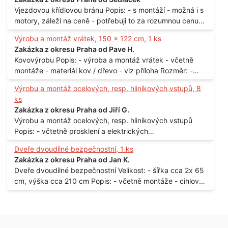
Vjezdovou křídlovou bránu Popis: - s montáží - možná i s
motory, záleží na ceně - potřebuji to za rozumnou cenu
Materiál: - ocel Množství: - 1 ks Velikost: - 3 m Lokalita: -
Výrobu a montáž vrátek, 150 x 122 cm, 1 ks
Praha
Zakázka z okresu Praha od Pave H.
Kovovýrobu Popis: - výroba a montáž vrátek - včetně
montáže - materiál kov / dřevo - viz příloha Rozměr: -
150 x 122 cm Lokalita: - Senohraby Nabídky na e-mail.
Výrobu a montáž ocelových, resp. hliníkových vstupů, 8
ks
Zakázka z okresu Praha od Jiří G.
Výrobu a montáž ocelových, resp. hliníkových vstupů
Popis: - včtetně prosklení a elektrických
samozamýkacích zámků pro panelový dům - jedná se o
Dveře dvoudílné bezpečnostní, 1 ks
vchodové dveře umístěné v zarámovaném a proskleném
Zakázka z okresu Praha od Jan K.
portálu - předmětem dodávky bude i demontáž
Dveře dvoudílné bezpečnostní Velikost: - šířka cca 2x 65
stávajících a už nevyhovujících prosklených,
cm, výška cca 210 cm Popis: - včetně montáže - cihlový
umělohmotných vstupů Množství: - 8 ks Lokalita: - 7, 9,
dům, 2. patro - vchod z chodby - rozměry bez zárubní
11, 13, Praha 10 Strašnice Termín: - III.Q. 2015 Je nutná
Počet: - 1 ks Lokalita: - Praha 7 - Holešovice
návštěva odpovědného pracovníka dodavatele k
zaměření, kalkulace ceny a termínu dodávky.