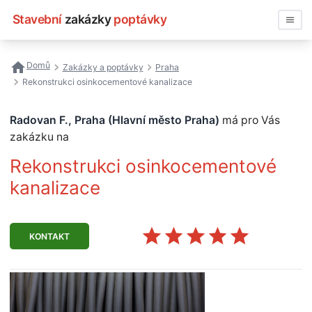
Stavební
zakázky
poptávky
Vyhledávat
Domů
Zakázky a poptávky
Praha
Rekonstrukci osinkocementové kanalizace
Všechny zakázky
Radovan F., Praha (Hlavní město Praha)
má pro Vás
Nejčastější vyhledávání
zakázku na
Registrace firmy
Rekonstrukci osinkocementové
kanalizace
KONTAKT