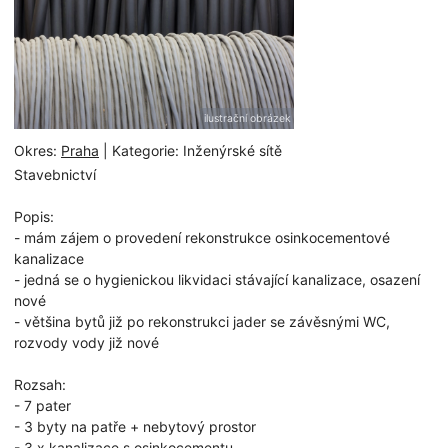
ilustrační obrázek
Okres:
Praha
| Kategorie: Inženýrské sítě
Stavebnictví
Popis:
- mám zájem o provedení rekonstrukce osinkocementové
kanalizace
- jedná se o hygienickou likvidaci stávající kanalizace, osazení
nové
- většina bytů již po rekonstrukci jader se závěsnými WC,
rozvody vody již nové
Rozsah:
- 7 pater
- 3 byty na patře + nebytový prostor
- 3 x kanalizace s osinkocementu