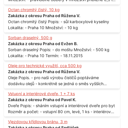
až 1 l
Octan chromitý čistý, 10 kg
Zakázka z okresu Praha od Růžena V.
Octan chromitý čistý Popis: - sůl karboxylové kyseliny
Lokalita: - Praha 10 Množství: - 10 kg
Sorban draselný, 500 g
Zakázka z okresu Praha od Evžen B.
Sorban draselný Popis: - do moštu Množství: - 500 kg
Lokalita: - Praha 10 Termín: - 18.11.2015
Oleje pro technické využití, cca 500 kg
Zakázka z okresu Praha od Růžena V.
Oleje Popis. - pro naši výrobu čističů poptáváme
dodávku olejů - konkrétně se jedná o směs vyšších
mastných kyselin s převahou olejové kyseliny - účelem je
Vstupní a interiérové dveře, 1 + 7 ks
technické využití - hustota při 20°C - cca 870 kg / m3
Zakázka z okresu Praha od Pavel K.
Balení: - po 190 kg v sudu Množství: - cca 500 kg - roční
Dveře Popis: - sháním vstupní a interiérové dveře pro byt
spotřeba Lokalita: - Praha
Rozměr a počet: - vstupní 80 cm, levé, 1 ks - interiérové
80 cm, levé, 2 ks - 80 cm, pravé, 3 ks - 60 cm, levé, 2 ks
Vjezdovou křídlovou bránu, 3 m
Lokalita: - Praha 10
Zakázka z okresu Praha od Sedláček