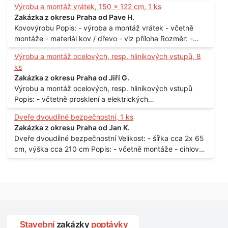
Výrobu a montáž vrátek, 150 x 122 cm, 1 ks
Praha
Zakázka z okresu Praha od Pave H.
Kovovýrobu Popis: - výroba a montáž vrátek - včetně
montáže - materiál kov / dřevo - viz příloha Rozměr: -
150 x 122 cm Lokalita: - Senohraby Nabídky na e-mail.
Výrobu a montáž ocelových, resp. hliníkových vstupů, 8
ks
Zakázka z okresu Praha od Jiří G.
Výrobu a montáž ocelových, resp. hliníkových vstupů
Popis: - včtetně prosklení a elektrických
samozamýkacích zámků pro panelový dům - jedná se o
Dveře dvoudílné bezpečnostní, 1 ks
vchodové dveře umístěné v zarámovaném a proskleném
Zakázka z okresu Praha od Jan K.
portálu - předmětem dodávky bude i demontáž
Dveře dvoudílné bezpečnostní Velikost: - šířka cca 2x 65
stávajících a už nevyhovujících prosklených,
cm, výška cca 210 cm Popis: - včetně montáže - cihlový
umělohmotných vstupů Množství: - 8 ks Lokalita: - 7, 9,
dům, 2. patro - vchod z chodby - rozměry bez zárubní
11, 13, Praha 10 Strašnice Termín: - III.Q. 2015 Je nutná
Počet: - 1 ks Lokalita: - Praha 7 - Holešovice
návštěva odpovědného pracovníka dodavatele k
zaměření, kalkulace ceny a termínu dodávky.
Stavební
zakázky
poptávky