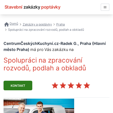
Stavební
zakázky
poptávky
Vyhledávat
Domů
Zakázky a poptávky
Praha
Spolupráci na zpracování rozvodů, podlah a obkladů
Všechny zakázky
CentrumČeskýchKuchyní.cz-Radek G., Praha (Hlavní
Nejčastější vyhledávání
město Praha)
má pro Vás zakázku na
Registrace firmy
Spolupráci na zpracování
rozvodů, podlah a obkladů
KONTAKT