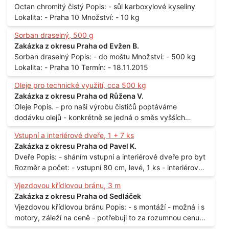
Octan chromitý čistý Popis: - sůl karboxylové kyseliny
Lokalita: - Praha 10 Množství: - 10 kg
Sorban draselný, 500 g
Zakázka z okresu Praha od Evžen B.
Sorban draselný Popis: - do moštu Množství: - 500 kg
Lokalita: - Praha 10 Termín: - 18.11.2015
Oleje pro technické využití, cca 500 kg
Zakázka z okresu Praha od Růžena V.
Oleje Popis. - pro naši výrobu čističů poptáváme
dodávku olejů - konkrétně se jedná o směs vyšších
mastných kyselin s převahou olejové kyseliny - účelem je
Vstupní a interiérové dveře, 1 + 7 ks
technické využití - hustota při 20°C - cca 870 kg / m3
Zakázka z okresu Praha od Pavel K.
Balení: - po 190 kg v sudu Množství: - cca 500 kg - roční
Dveře Popis: - sháním vstupní a interiérové dveře pro byt
spotřeba Lokalita: - Praha
Rozměr a počet: - vstupní 80 cm, levé, 1 ks - interiérové
80 cm, levé, 2 ks - 80 cm, pravé, 3 ks - 60 cm, levé, 2 ks
Vjezdovou křídlovou bránu, 3 m
Lokalita: - Praha 10
Zakázka z okresu Praha od Sedláček
Vjezdovou křídlovou bránu Popis: - s montáží - možná i s
motory, záleží na ceně - potřebuji to za rozumnou cenu
Materiál: - ocel Množství: - 1 ks Velikost: - 3 m Lokalita: -