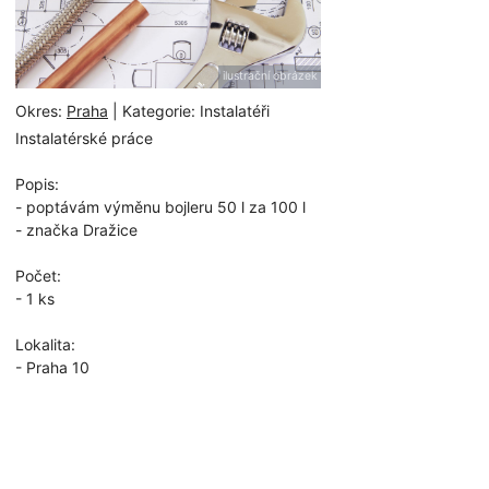
ilustrační obrázek
Okres:
Praha
| Kategorie: Instalatéři
Instalatérské práce
Popis:
- poptávám výměnu bojleru 50 l za 100 l
- značka Dražice
Počet:
- 1 ks
Lokalita:
- Praha 10