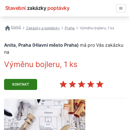
Stavební
zakázky
poptávky
Vyhledávat
Domů
Zakázky a poptávky
Praha
Výměnu bojleru, 1 ks
Všechny zakázky
Anita, Praha (Hlavní město Praha)
má pro Vás zakázku
Nejčastější vyhledávání
na
Výměnu bojleru, 1 ks
Registrace firmy
KONTAKT