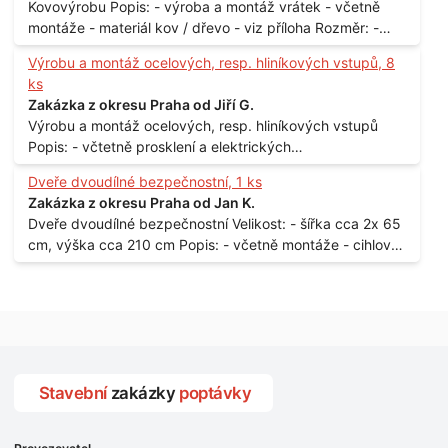
Kovovýrobu Popis: - výroba a montáž vrátek - včetně
montáže - materiál kov / dřevo - viz příloha Rozměr: -
150 x 122 cm Lokalita: - Senohraby Nabídky na e-mail.
Výrobu a montáž ocelových, resp. hliníkových vstupů, 8
ks
Zakázka z okresu Praha od Jiří G.
Výrobu a montáž ocelových, resp. hliníkových vstupů
Popis: - včtetně prosklení a elektrických
samozamýkacích zámků pro panelový dům - jedná se o
Dveře dvoudílné bezpečnostní, 1 ks
vchodové dveře umístěné v zarámovaném a proskleném
Zakázka z okresu Praha od Jan K.
portálu - předmětem dodávky bude i demontáž
Dveře dvoudílné bezpečnostní Velikost: - šířka cca 2x 65
stávajících a už nevyhovujících prosklených,
cm, výška cca 210 cm Popis: - včetně montáže - cihlový
umělohmotných vstupů Množství: - 8 ks Lokalita: - 7, 9,
dům, 2. patro - vchod z chodby - rozměry bez zárubní
11, 13, Praha 10 Strašnice Termín: - III.Q. 2015 Je nutná
Počet: - 1 ks Lokalita: - Praha 7 - Holešovice
návštěva odpovědného pracovníka dodavatele k
zaměření, kalkulace ceny a termínu dodávky.
Stavební
zakázky
poptávky