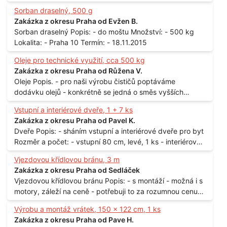
Sorban draselný, 500 g
Zakázka z okresu Praha od Evžen B.
Sorban draselný Popis: - do moštu Množství: - 500 kg
Lokalita: - Praha 10 Termín: - 18.11.2015
Oleje pro technické využití, cca 500 kg
Zakázka z okresu Praha od Růžena V.
Oleje Popis. - pro naši výrobu čističů poptáváme
dodávku olejů - konkrétně se jedná o směs vyšších
mastných kyselin s převahou olejové kyseliny - účelem je
Vstupní a interiérové dveře, 1 + 7 ks
technické využití - hustota při 20°C - cca 870 kg / m3
Zakázka z okresu Praha od Pavel K.
Balení: - po 190 kg v sudu Množství: - cca 500 kg - roční
Dveře Popis: - sháním vstupní a interiérové dveře pro byt
spotřeba Lokalita: - Praha
Rozměr a počet: - vstupní 80 cm, levé, 1 ks - interiérové
80 cm, levé, 2 ks - 80 cm, pravé, 3 ks - 60 cm, levé, 2 ks
Vjezdovou křídlovou bránu, 3 m
Lokalita: - Praha 10
Zakázka z okresu Praha od Sedláček
Vjezdovou křídlovou bránu Popis: - s montáží - možná i s
motory, záleží na ceně - potřebuji to za rozumnou cenu
Materiál: - ocel Množství: - 1 ks Velikost: - 3 m Lokalita: -
Výrobu a montáž vrátek, 150 x 122 cm, 1 ks
Praha
Zakázka z okresu Praha od Pave H.