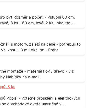
3 ks - 60 cm, levé, 2 ks Lokalita: -
za rozumnou cenu Materiál: - ocel Množství: - 1 ks Velikost: - 3 m Lokalita: - Praha
příloha Rozměr: - 150 x 122 cm Lokalita: - Senohraby Nabídky na e-mail.
upů, 8 ks
rických