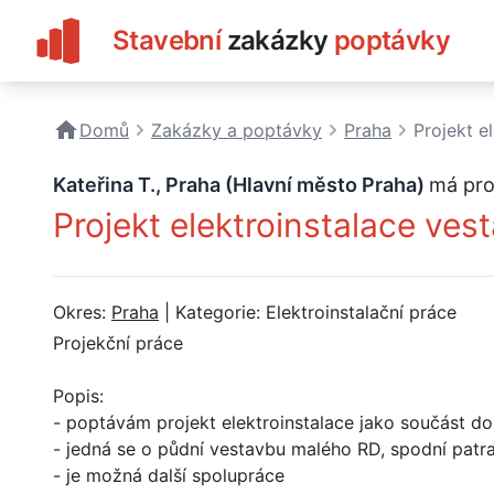
Stavební
zakázky
poptávky
Domů
Zakázky a poptávky
Praha
Projekt e
Kateřina T., Praha (Hlavní město Praha)
má pro
Projekt elektroinstalace ves
Okres:
Praha
| Kategorie: Elektroinstalační práce
Projekční práce
Popis:
- poptávám projekt elektroinstalace jako součást 
- jedná se o půdní vestavbu malého RD, spodní patra
- je možná další spolupráce