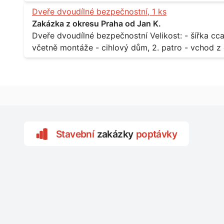
zarámovaném a proskleném portálu - předmětem d
Dveře dvoudílné bezpečnostní, 1 ks
nevyhovujících prosklených, umělohmotných vstupů Množství: - 8 ks Lokalita: - 7, 9, 11,
Zakázka z okresu Praha od Jan K.
Praha 10 Strašnice Termín: - III.Q. 2015 Je nutná návštěva odpovědného pracovníka
Dveře dvoudílné bezpečnostní Velikost: - šířka cca 2x 65 cm, výška cca 210 cm Popis: -
dodavatele k zaměření, kalkulace ceny a termínu 
včetně montáže - cihlový dům, 2. patro - vchod z chodby 
Lokalita: - Praha 7 - Holešovice
Stavební
zakázky
poptávky