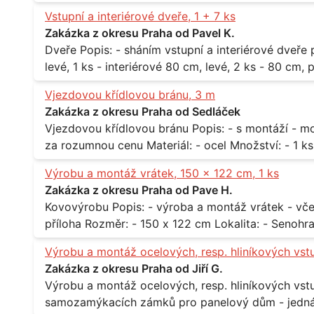
při 20°C - cca 870 kg / m3 Balení: - po 190 kg v sudu Množství: - cca 500 kg - roční spotřeba
Vstupní a interiérové dveře, 1 + 7 ks
Lokalita: - Praha
Zakázka z okresu Praha od Pavel K.
Dveře Popis: - sháním vstupní a interiérové dveře pro byt Rozměr a počet: - vstupní 80 cm,
levé, 1 ks - interiérové 80 cm, levé, 2 ks - 80 cm, pravé, 
Praha 10
Vjezdovou křídlovou bránu, 3 m
Zakázka z okresu Praha od Sedláček
Vjezdovou křídlovou bránu Popis: - s montáží - možná i s motory, záleží na ceně - potřebuji to
Výrobu a montáž vrátek, 150 x 122 cm, 1 ks
Zakázka z okresu Praha od Pave H.
Kovovýrobu Popis: - výroba a montáž vrátek - včetně montáže - materiál kov / dřevo - viz
Výrobu a montáž ocelových, resp. hliníkových vst
Zakázka z okresu Praha od Jiří G.
Výrobu a montáž ocelových, resp. hliníkových vstupů Popis: - včtetně prosklení a elekt
samozamýkacích zámků pro panelový dům - jedná se o vchodové dveře umístěné v