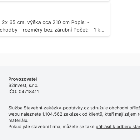
odávky bude i demontáž stávajících a už
 13,
dodávky.
- rozměry bez zárubní Počet: - 1 ks
Provozovatel
B2Invest, s.r.o.
IČO: 04718411
Služba Stavební-zakázky-poptávky.cz sdružuje obchodní příleži
webu naleznete 1.104.562 zakázek od klientů, kteří mají zájem r
materiálu.
Pokud jste stavební firma, můžete se také
přihlásit k odběru st