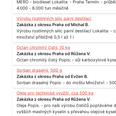
MEŘO - biodiesel Lokalita: - Praha Termín: - průběžně, minimálně roční kontrakt Množství: -
4.000 - 8.000 tun měsíčně
Výrobu rostlinných silic parní destilací
Zakázka z okresu Praha od Michal B.
Výrobu rostlinných silic parní destilací Lokalita: - celá ČR Množství: - pravidelné odběry v
množství přibližně 0,5 l až 1 l
Octan chromitý čistý, 10 kg
Zakázka z okresu Praha od Růžena V.
Sorban draselný, 500 g
Zakázka z okresu Praha od Evžen B.
Oleje pro technické využití, cca 500 kg
Zakázka z okresu Praha od Růžena V.
Oleje Popis. - pro naši výrobu čističů poptáváme dodávku olejů - konkrétně se jedná o směs
vyšších mastných kyselin s převahou olejové kyseli