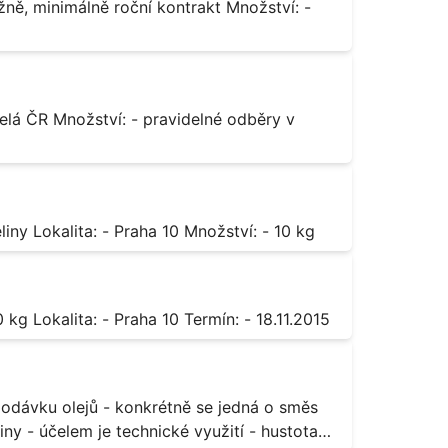
Octan chromitý čistý Popis: - sůl karboxylové kyseliny Lokalita: - Praha 10 Množství: - 10 kg
Sorban draselný Popis: - do moštu Množství: - 500 kg Lokalita: - Praha 10 Termín: - 18.11.2015
ny - účelem je technické využití - hustota