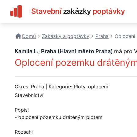
Stavební
zakázky
poptávky
Domů
Zakázky a poptávky
Praha
Oplocení
Kamila L., Praha (Hlavní město Praha)
má pro V
Oplocení pozemku drátěným
Okres:
Praha
| Kategorie: Ploty, oplocení
Stavebnictví
Popis:
- oplocení pozemku drátěným plotem
Rozsah: