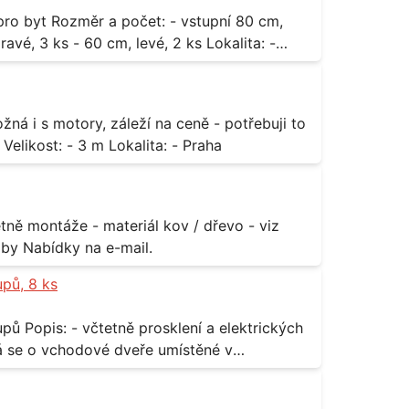
3 ks - 60 cm, levé, 2 ks Lokalita: -
za rozumnou cenu Materiál: - ocel Množství: - 1 ks Velikost: - 3 m Lokalita: - Praha
příloha Rozměr: - 150 x 122 cm Lokalita: - Senohraby Nabídky na e-mail.
upů, 8 ks
rických
odávky bude i demontáž stávajících a už
 13,