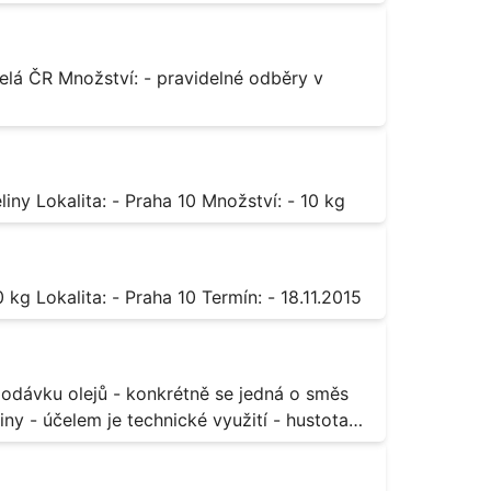
Octan chromitý čistý Popis: - sůl karboxylové kyseliny Lokalita: - Praha 10 Množství: - 10 kg
Sorban draselný Popis: - do moštu Množství: - 500 kg Lokalita: - Praha 10 Termín: - 18.11.2015
ny - účelem je technické využití - hustota