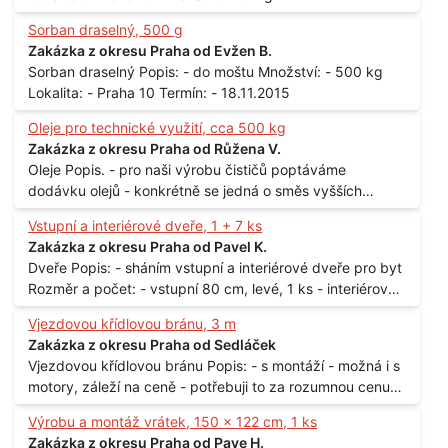
Sorban draselný, 500 g
Zakázka z okresu Praha od Evžen B.
Sorban draselný Popis: - do moštu Množství: - 500 kg
Lokalita: - Praha 10 Termín: - 18.11.2015
Oleje pro technické využití, cca 500 kg
Zakázka z okresu Praha od Růžena V.
Oleje Popis. - pro naši výrobu čističů poptáváme
dodávku olejů - konkrétně se jedná o směs vyšších
mastných kyselin s převahou olejové kyseliny - účelem je
Vstupní a interiérové dveře, 1 + 7 ks
technické využití - hustota při 20°C - cca 870 kg / m3
Zakázka z okresu Praha od Pavel K.
Balení: - po 190 kg v sudu Množství: - cca 500 kg - roční
Dveře Popis: - sháním vstupní a interiérové dveře pro byt
spotřeba Lokalita: - Praha
Rozměr a počet: - vstupní 80 cm, levé, 1 ks - interiérové
80 cm, levé, 2 ks - 80 cm, pravé, 3 ks - 60 cm, levé, 2 ks
Vjezdovou křídlovou bránu, 3 m
Lokalita: - Praha 10
Zakázka z okresu Praha od Sedláček
Vjezdovou křídlovou bránu Popis: - s montáží - možná i s
motory, záleží na ceně - potřebuji to za rozumnou cenu
Materiál: - ocel Množství: - 1 ks Velikost: - 3 m Lokalita: -
Výrobu a montáž vrátek, 150 x 122 cm, 1 ks
Praha
Zakázka z okresu Praha od Pave H.