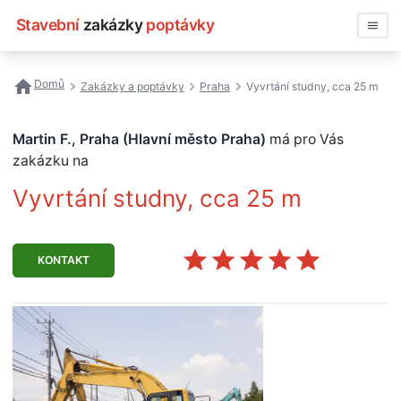
Stavební
zakázky
poptávky
Vyhledávat
Domů
Zakázky a poptávky
Praha
Vyvrtání studny, cca 25 m
Všechny zakázky
Martin F., Praha (Hlavní město Praha)
má pro Vás
Nejčastější vyhledávání
zakázku na
Vyvrtání studny, cca 25 m
Registrace firmy
KONTAKT