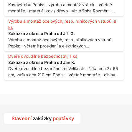
Kovovýrobu Popis: - výroba a montáž vrátek - včetně
montáže - materiál kov / dřevo - viz příloha Rozměr: -
150 x 122 cm Lokalita: - Senohraby Nabídky na e-mail.
Výrobu a montáž ocelových, resp. hliníkových vstupů, 8
ks
Zakázka z okresu Praha od Jiří G.
Výrobu a montáž ocelových, resp. hliníkových vstupů
Popis: - včtetně prosklení a elektrických
samozamýkacích zámků pro panelový dům - jedná se o
Dveře dvoudílné bezpečnostní, 1 ks
vchodové dveře umístěné v zarámovaném a proskleném
Zakázka z okresu Praha od Jan K.
portálu - předmětem dodávky bude i demontáž
Dveře dvoudílné bezpečnostní Velikost: - šířka cca 2x 65
stávajících a už nevyhovujících prosklených,
cm, výška cca 210 cm Popis: - včetně montáže - cihlový
umělohmotných vstupů Množství: - 8 ks Lokalita: - 7, 9,
dům, 2. patro - vchod z chodby - rozměry bez zárubní
11, 13, Praha 10 Strašnice Termín: - III.Q. 2015 Je nutná
Počet: - 1 ks Lokalita: - Praha 7 - Holešovice
návštěva odpovědného pracovníka dodavatele k
zaměření, kalkulace ceny a termínu dodávky.
Stavební
zakázky
poptávky