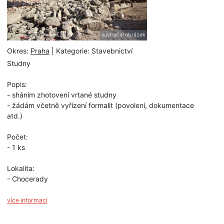
ilustrační obrázek
Okres:
Praha
| Kategorie: Stavebnictví
Studny
Popis:
- sháním zhotovení vrtané studny
- žádám včetně vyřízení formalit (povolení, dokumentace
atd.)
Počet:
- 1 ks
Lokalita:
- Chocerady
více informací