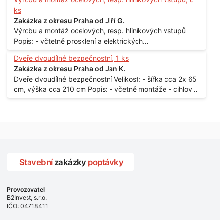
ks
Zakázka z okresu Praha od Jiří G.
Výrobu a montáž ocelových, resp. hliníkových vstupů
Popis: - včtetně prosklení a elektrických
samozamýkacích zámků pro panelový dům - jedná se o
Dveře dvoudílné bezpečnostní, 1 ks
vchodové dveře umístěné v zarámovaném a proskleném
Zakázka z okresu Praha od Jan K.
portálu - předmětem dodávky bude i demontáž
Dveře dvoudílné bezpečnostní Velikost: - šířka cca 2x 65
stávajících a už nevyhovujících prosklených,
cm, výška cca 210 cm Popis: - včetně montáže - cihlový
umělohmotných vstupů Množství: - 8 ks Lokalita: - 7, 9,
dům, 2. patro - vchod z chodby - rozměry bez zárubní
11, 13, Praha 10 Strašnice Termín: - III.Q. 2015 Je nutná
Počet: - 1 ks Lokalita: - Praha 7 - Holešovice
návštěva odpovědného pracovníka dodavatele k
zaměření, kalkulace ceny a termínu dodávky.
Stavební
zakázky
poptávky
Provozovatel
B2Invest, s.r.o.
IČO: 04718411