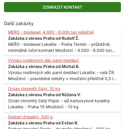
ZOBRAZIT KONTAKT
Další zakázky
MEŘO - biodiesel, 4.000 - 8.000 tun měsíčně
Zakázka z okresu Praha od Rudolf Ž.
MEŘO - biodiesel Lokalita: - Praha Termín: - průběžně,
minimálně roční kontrakt Množství: - 4.000 - 8.000 tun
měsíčně
Výrobu rostlinných silic parní destilací
Zakázka z okresu Praha od Michal B.
Výrobu rostlinných silic parní destilací Lokalita: - celá ČR
Množství: - pravidelné odběry v množství přibližně 0,5 l
až 1 l
Octan chromitý čistý, 10 kg
Zakázka z okresu Praha od Růžena V.
Octan chromitý čistý Popis: - sůl karboxylové kyseliny
Lokalita: - Praha 10 Množství: - 10 kg
Sorban draselný, 500 g
Zakázka z okresu Praha od Evžen B.
Sorban draselný Popis: - do moštu Množství: - 500 kg