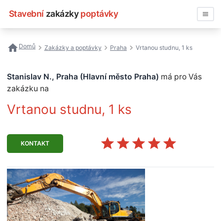
Stavební
zakázky
poptávky
Vyhledávat
Domů
Zakázky a poptávky
Praha
Vrtanou studnu, 1 ks
Všechny zakázky
Stanislav N., Praha (Hlavní město Praha)
má pro Vás
Nejčastější vyhledávání
zakázku na
Vrtanou studnu, 1 ks
Registrace firmy
KONTAKT