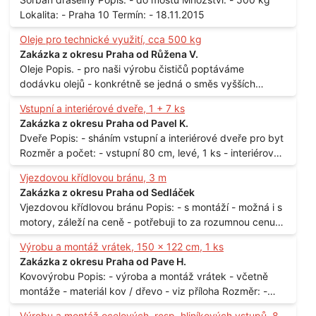
Lokalita: - Praha 10 Termín: - 18.11.2015
Oleje pro technické využití, cca 500 kg
Zakázka z okresu Praha od Růžena V.
Oleje Popis. - pro naši výrobu čističů poptáváme
dodávku olejů - konkrétně se jedná o směs vyšších
mastných kyselin s převahou olejové kyseliny - účelem je
Vstupní a interiérové dveře, 1 + 7 ks
technické využití - hustota při 20°C - cca 870 kg / m3
Zakázka z okresu Praha od Pavel K.
Balení: - po 190 kg v sudu Množství: - cca 500 kg - roční
Dveře Popis: - sháním vstupní a interiérové dveře pro byt
spotřeba Lokalita: - Praha
Rozměr a počet: - vstupní 80 cm, levé, 1 ks - interiérové
80 cm, levé, 2 ks - 80 cm, pravé, 3 ks - 60 cm, levé, 2 ks
Vjezdovou křídlovou bránu, 3 m
Lokalita: - Praha 10
Zakázka z okresu Praha od Sedláček
Vjezdovou křídlovou bránu Popis: - s montáží - možná i s
motory, záleží na ceně - potřebuji to za rozumnou cenu
Materiál: - ocel Množství: - 1 ks Velikost: - 3 m Lokalita: -
Výrobu a montáž vrátek, 150 x 122 cm, 1 ks
Praha
Zakázka z okresu Praha od Pave H.
Kovovýrobu Popis: - výroba a montáž vrátek - včetně
montáže - materiál kov / dřevo - viz příloha Rozměr: -
150 x 122 cm Lokalita: - Senohraby Nabídky na e-mail.
Výrobu a montáž ocelových, resp. hliníkových vstupů, 8