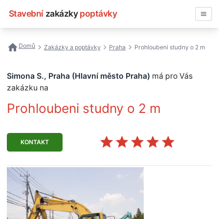
Stavební
zakázky
poptávky
Vyhledávat
Domů
Zakázky a poptávky
Praha
Prohloubeni studny o 2 m
Všechny zakázky
Simona S., Praha (Hlavní město Praha)
má pro Vás
Nejčastější vyhledávání
zakázku na
Prohloubeni studny o 2 m
Registrace firmy
KONTAKT