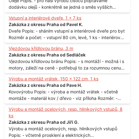
Oleje Popis. - pro naši výrobu čističů poptáváme
dodávku olejů - konkrétně se jedná o směs vyšších
mastných kyselin s převahou olejové kyseliny - účelem je
Vstupní a interiérové dveře, 1 + 7 ks
technické využití - hustota při 20°C - cca 870 kg / m3
Zakázka z okresu Praha od Pavel K.
Balení: - po 190 kg v sudu Množství: - cca 500 kg - roční
Dveře Popis: - sháním vstupní a interiérové dveře pro byt
spotřeba Lokalita: - Praha
Rozměr a počet: - vstupní 80 cm, levé, 1 ks - interiérové
80 cm, levé, 2 ks - 80 cm, pravé, 3 ks - 60 cm, levé, 2 ks
Vjezdovou křídlovou bránu, 3 m
Lokalita: - Praha 10
Zakázka z okresu Praha od Sedláček
Vjezdovou křídlovou bránu Popis: - s montáží - možná i s
motory, záleží na ceně - potřebuji to za rozumnou cenu
Materiál: - ocel Množství: - 1 ks Velikost: - 3 m Lokalita: -
Výrobu a montáž vrátek, 150 x 122 cm, 1 ks
Praha
Zakázka z okresu Praha od Pave H.
Kovovýrobu Popis: - výroba a montáž vrátek - včetně
montáže - materiál kov / dřevo - viz příloha Rozměr: -
150 x 122 cm Lokalita: - Senohraby Nabídky na e-mail.
Výrobu a montáž ocelových, resp. hliníkových vstupů, 8
ks
Zakázka z okresu Praha od Jiří G.
Výrobu a montáž ocelových, resp. hliníkových vstupů
Popis: - včtetně prosklení a elektrických