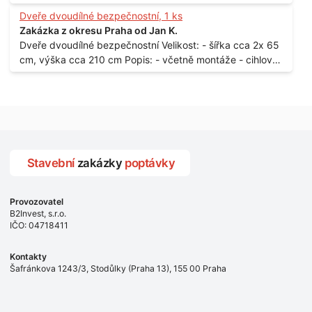
samozamýkacích zámků pro panelový dům - jedná se o
Dveře dvoudílné bezpečnostní, 1 ks
vchodové dveře umístěné v zarámovaném a proskleném
Zakázka z okresu Praha od Jan K.
portálu - předmětem dodávky bude i demontáž
Dveře dvoudílné bezpečnostní Velikost: - šířka cca 2x 65
stávajících a už nevyhovujících prosklených,
cm, výška cca 210 cm Popis: - včetně montáže - cihlový
umělohmotných vstupů Množství: - 8 ks Lokalita: - 7, 9,
dům, 2. patro - vchod z chodby - rozměry bez zárubní
11, 13, Praha 10 Strašnice Termín: - III.Q. 2015 Je nutná
Počet: - 1 ks Lokalita: - Praha 7 - Holešovice
návštěva odpovědného pracovníka dodavatele k
zaměření, kalkulace ceny a termínu dodávky.
Stavební
zakázky
poptávky
Provozovatel
B2Invest, s.r.o.
IČO: 04718411
Kontakty
Šafránkova 1243/3, Stodůlky (Praha 13), 155 00 Praha