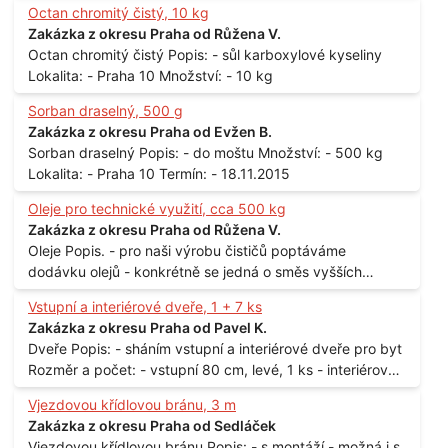
Octan chromitý čistý, 10 kg
Zakázka z okresu Praha od Růžena V.
Octan chromitý čistý Popis: - sůl karboxylové kyseliny
Lokalita: - Praha 10 Množství: - 10 kg
Sorban draselný, 500 g
Zakázka z okresu Praha od Evžen B.
Sorban draselný Popis: - do moštu Množství: - 500 kg
Lokalita: - Praha 10 Termín: - 18.11.2015
Oleje pro technické využití, cca 500 kg
Zakázka z okresu Praha od Růžena V.
Oleje Popis. - pro naši výrobu čističů poptáváme
dodávku olejů - konkrétně se jedná o směs vyšších
mastných kyselin s převahou olejové kyseliny - účelem je
Vstupní a interiérové dveře, 1 + 7 ks
technické využití - hustota při 20°C - cca 870 kg / m3
Zakázka z okresu Praha od Pavel K.
Balení: - po 190 kg v sudu Množství: - cca 500 kg - roční
Dveře Popis: - sháním vstupní a interiérové dveře pro byt
spotřeba Lokalita: - Praha
Rozměr a počet: - vstupní 80 cm, levé, 1 ks - interiérové
80 cm, levé, 2 ks - 80 cm, pravé, 3 ks - 60 cm, levé, 2 ks
Vjezdovou křídlovou bránu, 3 m
Lokalita: - Praha 10
Zakázka z okresu Praha od Sedláček
Vjezdovou křídlovou bránu Popis: - s montáží - možná i s