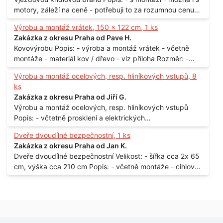
motory, záleží na ceně - potřebuji to za rozumnou cenu
Materiál: - ocel Množství: - 1 ks Velikost: - 3 m Lokalita: -
Výrobu a montáž vrátek, 150 x 122 cm, 1 ks
Praha
Zakázka z okresu Praha od Pave H.
Kovovýrobu Popis: - výroba a montáž vrátek - včetně
montáže - materiál kov / dřevo - viz příloha Rozměr: -
150 x 122 cm Lokalita: - Senohraby Nabídky na e-mail.
Výrobu a montáž ocelových, resp. hliníkových vstupů, 8
ks
Zakázka z okresu Praha od Jiří G.
Výrobu a montáž ocelových, resp. hliníkových vstupů
Popis: - včtetně prosklení a elektrických
samozamýkacích zámků pro panelový dům - jedná se o
Dveře dvoudílné bezpečnostní, 1 ks
vchodové dveře umístěné v zarámovaném a proskleném
Zakázka z okresu Praha od Jan K.
portálu - předmětem dodávky bude i demontáž
Dveře dvoudílné bezpečnostní Velikost: - šířka cca 2x 65
stávajících a už nevyhovujících prosklených,
cm, výška cca 210 cm Popis: - včetně montáže - cihlový
umělohmotných vstupů Množství: - 8 ks Lokalita: - 7, 9,
dům, 2. patro - vchod z chodby - rozměry bez zárubní
11, 13, Praha 10 Strašnice Termín: - III.Q. 2015 Je nutná
Počet: - 1 ks Lokalita: - Praha 7 - Holešovice
návštěva odpovědného pracovníka dodavatele k
zaměření, kalkulace ceny a termínu dodávky.