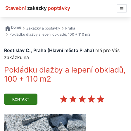
Stavební
zakázky
poptávky
Vyhledávat
Domů
Zakázky a poptávky
Praha
Pokládku dlažby a lepení obkladů, 100 + 110 m2
Všechny zakázky
Rostislav C., Praha (Hlavní město Praha)
má pro Vás
Nejčastější vyhledávání
zakázku na
Registrace firmy
Pokládku dlažby a lepení obkladů,
100 + 110 m2
KONTAKT