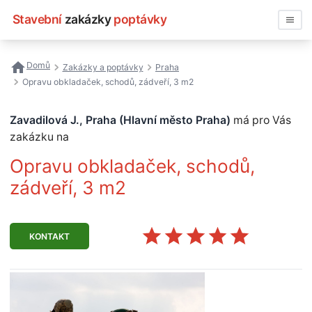
Stavební
zakázky
poptávky
Vyhledávat
Domů
Zakázky a poptávky
Praha
Opravu obkladaček, schodů, zádveří, 3 m2
Všechny zakázky
Zavadilová J., Praha (Hlavní město Praha)
má pro Vás
Nejčastější vyhledávání
zakázku na
Registrace firmy
Opravu obkladaček, schodů,
zádveří, 3 m2
KONTAKT