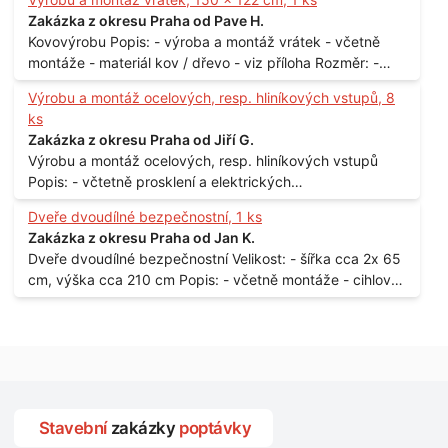
Praha
Zakázka z okresu Praha od Pave H.
Kovovýrobu Popis: - výroba a montáž vrátek - včetně
montáže - materiál kov / dřevo - viz příloha Rozměr: -
150 x 122 cm Lokalita: - Senohraby Nabídky na e-mail.
Výrobu a montáž ocelových, resp. hliníkových vstupů, 8
ks
Zakázka z okresu Praha od Jiří G.
Výrobu a montáž ocelových, resp. hliníkových vstupů
Popis: - včtetně prosklení a elektrických
samozamýkacích zámků pro panelový dům - jedná se o
Dveře dvoudílné bezpečnostní, 1 ks
vchodové dveře umístěné v zarámovaném a proskleném
Zakázka z okresu Praha od Jan K.
portálu - předmětem dodávky bude i demontáž
Dveře dvoudílné bezpečnostní Velikost: - šířka cca 2x 65
stávajících a už nevyhovujících prosklených,
cm, výška cca 210 cm Popis: - včetně montáže - cihlový
umělohmotných vstupů Množství: - 8 ks Lokalita: - 7, 9,
dům, 2. patro - vchod z chodby - rozměry bez zárubní
11, 13, Praha 10 Strašnice Termín: - III.Q. 2015 Je nutná
Počet: - 1 ks Lokalita: - Praha 7 - Holešovice
návštěva odpovědného pracovníka dodavatele k
zaměření, kalkulace ceny a termínu dodávky.
Stavební
zakázky
poptávky