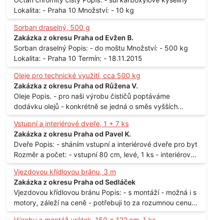
Lokalita: - Praha 10 Množství: - 10 kg
Sorban draselný, 500 g
Zakázka z okresu Praha od Evžen B.
Sorban draselný Popis: - do moštu Množství: - 500 kg
Lokalita: - Praha 10 Termín: - 18.11.2015
Oleje pro technické využití, cca 500 kg
Zakázka z okresu Praha od Růžena V.
Oleje Popis. - pro naši výrobu čističů poptáváme
dodávku olejů - konkrétně se jedná o směs vyšších
mastných kyselin s převahou olejové kyseliny - účelem je
Vstupní a interiérové dveře, 1 + 7 ks
technické využití - hustota při 20°C - cca 870 kg / m3
Zakázka z okresu Praha od Pavel K.
Balení: - po 190 kg v sudu Množství: - cca 500 kg - roční
Dveře Popis: - sháním vstupní a interiérové dveře pro byt
spotřeba Lokalita: - Praha
Rozměr a počet: - vstupní 80 cm, levé, 1 ks - interiérové
80 cm, levé, 2 ks - 80 cm, pravé, 3 ks - 60 cm, levé, 2 ks
Vjezdovou křídlovou bránu, 3 m
Lokalita: - Praha 10
Zakázka z okresu Praha od Sedláček
Vjezdovou křídlovou bránu Popis: - s montáží - možná i s
motory, záleží na ceně - potřebuji to za rozumnou cenu
Materiál: - ocel Množství: - 1 ks Velikost: - 3 m Lokalita: -
Výrobu a montáž vrátek, 150 x 122 cm, 1 ks