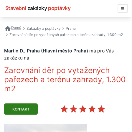
Stavební
zakázky
poptávky
Vyhledávat
Domů
Zakázky a poptávky
Praha
Zarovnání děr po vytažených pařezech a terénu zahrady, 1.300 m2
Všechny zakázky
Martin D., Praha (Hlavní město Praha)
má pro Vás
Nejčastější vyhledávání
zakázku na
Registrace firmy
Zarovnání děr po vytažených
pařezech a terénu zahrady, 1.300
m2
KONTAKT