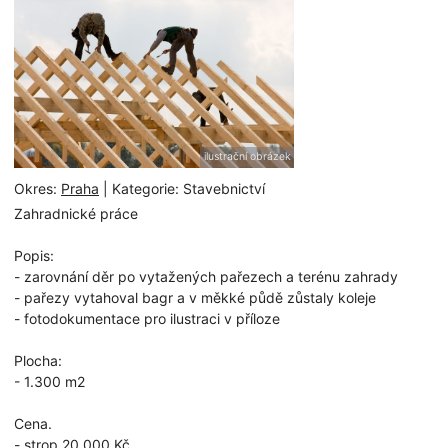
ilustrační obrázek
Okres:
Praha
| Kategorie: Stavebnictví
Zahradnické práce
Popis:
- zarovnání děr po vytažených pařezech a terénu zahrady
- pařezy vytahoval bagr a v měkké půdě zůstaly koleje
- fotodokumentace pro ilustraci v příloze
Plocha:
- 1.300 m2
Cena.
- strop 20.000 Kč