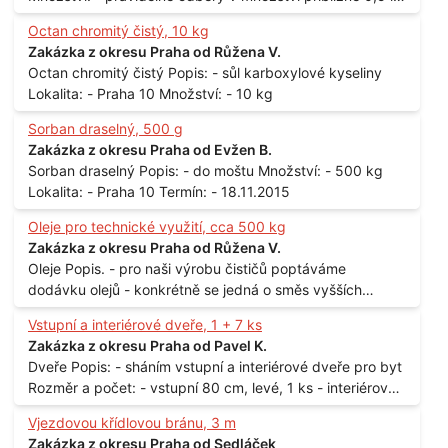
až 1 l
Octan chromitý čistý, 10 kg
Zakázka z okresu Praha od Růžena V.
Octan chromitý čistý Popis: - sůl karboxylové kyseliny
Lokalita: - Praha 10 Množství: - 10 kg
Sorban draselný, 500 g
Zakázka z okresu Praha od Evžen B.
Sorban draselný Popis: - do moštu Množství: - 500 kg
Lokalita: - Praha 10 Termín: - 18.11.2015
Oleje pro technické využití, cca 500 kg
Zakázka z okresu Praha od Růžena V.
Oleje Popis. - pro naši výrobu čističů poptáváme
dodávku olejů - konkrétně se jedná o směs vyšších
mastných kyselin s převahou olejové kyseliny - účelem je
Vstupní a interiérové dveře, 1 + 7 ks
technické využití - hustota při 20°C - cca 870 kg / m3
Zakázka z okresu Praha od Pavel K.
Balení: - po 190 kg v sudu Množství: - cca 500 kg - roční
Dveře Popis: - sháním vstupní a interiérové dveře pro byt
spotřeba Lokalita: - Praha
Rozměr a počet: - vstupní 80 cm, levé, 1 ks - interiérové
80 cm, levé, 2 ks - 80 cm, pravé, 3 ks - 60 cm, levé, 2 ks
Vjezdovou křídlovou bránu, 3 m
Lokalita: - Praha 10
Zakázka z okresu Praha od Sedláček