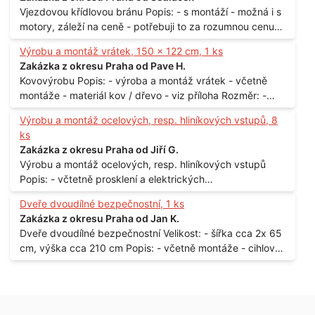
Vjezdovou křídlovou bránu Popis: - s montáží - možná i s
motory, záleží na ceně - potřebuji to za rozumnou cenu
Materiál: - ocel Množství: - 1 ks Velikost: - 3 m Lokalita: -
Výrobu a montáž vrátek, 150 x 122 cm, 1 ks
Praha
Zakázka z okresu Praha od Pave H.
Kovovýrobu Popis: - výroba a montáž vrátek - včetně
montáže - materiál kov / dřevo - viz příloha Rozměr: -
150 x 122 cm Lokalita: - Senohraby Nabídky na e-mail.
Výrobu a montáž ocelových, resp. hliníkových vstupů, 8
ks
Zakázka z okresu Praha od Jiří G.
Výrobu a montáž ocelových, resp. hliníkových vstupů
Popis: - včtetně prosklení a elektrických
samozamýkacích zámků pro panelový dům - jedná se o
Dveře dvoudílné bezpečnostní, 1 ks
vchodové dveře umístěné v zarámovaném a proskleném
Zakázka z okresu Praha od Jan K.
portálu - předmětem dodávky bude i demontáž
Dveře dvoudílné bezpečnostní Velikost: - šířka cca 2x 65
stávajících a už nevyhovujících prosklených,
cm, výška cca 210 cm Popis: - včetně montáže - cihlový
umělohmotných vstupů Množství: - 8 ks Lokalita: - 7, 9,
dům, 2. patro - vchod z chodby - rozměry bez zárubní
11, 13, Praha 10 Strašnice Termín: - III.Q. 2015 Je nutná
Počet: - 1 ks Lokalita: - Praha 7 - Holešovice
návštěva odpovědného pracovníka dodavatele k
zaměření, kalkulace ceny a termínu dodávky.