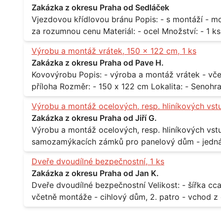
Zakázka z okresu Praha od Sedláček
Vjezdovou křídlovou bránu Popis: - s montáží - možná i s motory, záleží na ceně - potřebuji to
Výrobu a montáž vrátek, 150 x 122 cm, 1 ks
Zakázka z okresu Praha od Pave H.
Kovovýrobu Popis: - výroba a montáž vrátek - včetně montáže - materiál kov / dřevo - viz
Výrobu a montáž ocelových, resp. hliníkových vst
Zakázka z okresu Praha od Jiří G.
Výrobu a montáž ocelových, resp. hliníkových vstupů Popis: - včtetně prosklení a elekt
samozamýkacích zámků pro panelový dům - jedná se o vchodové dveře umístěné v
zarámovaném a proskleném portálu - předmětem d
Dveře dvoudílné bezpečnostní, 1 ks
nevyhovujících prosklených, umělohmotných vstupů Množství: - 8 ks Lokalita: - 7, 9, 11,
Zakázka z okresu Praha od Jan K.
Praha 10 Strašnice Termín: - III.Q. 2015 Je nutná návštěva odpovědného pracovníka
Dveře dvoudílné bezpečnostní Velikost: - šířka cca 2x 65 cm, výška cca 210 cm Popis: -
dodavatele k zaměření, kalkulace ceny a termínu 
včetně montáže - cihlový dům, 2. patro - vchod z chodby 
Lokalita: - Praha 7 - Holešovice