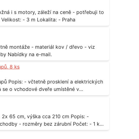
za rozumnou cenu Materiál: - ocel Množství: - 1 ks Velikost: - 3 m Lokalita: - Praha
příloha Rozměr: - 150 x 122 cm Lokalita: - Senohraby Nabídky na e-mail.
upů, 8 ks
rických
odávky bude i demontáž stávajících a už
 13,
dodávky.
- rozměry bez zárubní Počet: - 1 ks