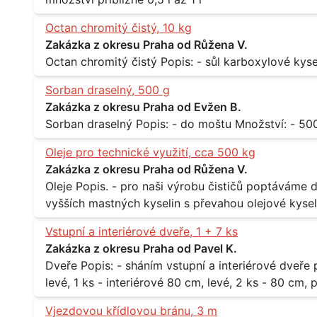
Octan chromitý čistý, 10 kg
Zakázka z okresu Praha od Růžena V.
Sorban draselný, 500 g
Zakázka z okresu Praha od Evžen B.
Oleje pro technické využití, cca 500 kg
Zakázka z okresu Praha od Růžena V.
Oleje Popis. - pro naši výrobu čističů poptáváme dodávku olejů - konkrétně se jedná o směs
vyšších mastných kyselin s převahou olejové kyseli
při 20°C - cca 870 kg / m3 Balení: - po 190 kg v sudu Množství: - cca 500 kg - roční spotřeba
Vstupní a interiérové dveře, 1 + 7 ks
Lokalita: - Praha
Zakázka z okresu Praha od Pavel K.
Dveře Popis: - sháním vstupní a interiérové dveře pro byt Rozměr a počet: - vstupní 80 cm,
levé, 1 ks - interiérové 80 cm, levé, 2 ks - 80 cm, pravé, 
Praha 10
Vjezdovou křídlovou bránu, 3 m