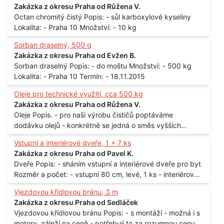
Zakázka z okresu Praha od Růžena V.
Octan chromitý čistý Popis: - sůl karboxylové kyseliny
Lokalita: - Praha 10 Množství: - 10 kg
Sorban draselný, 500 g
Zakázka z okresu Praha od Evžen B.
Sorban draselný Popis: - do moštu Množství: - 500 kg
Lokalita: - Praha 10 Termín: - 18.11.2015
Oleje pro technické využití, cca 500 kg
Zakázka z okresu Praha od Růžena V.
Oleje Popis. - pro naši výrobu čističů poptáváme
dodávku olejů - konkrétně se jedná o směs vyšších
mastných kyselin s převahou olejové kyseliny - účelem je
Vstupní a interiérové dveře, 1 + 7 ks
technické využití - hustota při 20°C - cca 870 kg / m3
Zakázka z okresu Praha od Pavel K.
Balení: - po 190 kg v sudu Množství: - cca 500 kg - roční
Dveře Popis: - sháním vstupní a interiérové dveře pro byt
spotřeba Lokalita: - Praha
Rozměr a počet: - vstupní 80 cm, levé, 1 ks - interiérové
80 cm, levé, 2 ks - 80 cm, pravé, 3 ks - 60 cm, levé, 2 ks
Vjezdovou křídlovou bránu, 3 m
Lokalita: - Praha 10
Zakázka z okresu Praha od Sedláček
Vjezdovou křídlovou bránu Popis: - s montáží - možná i s
motory, záleží na ceně - potřebuji to za rozumnou cenu