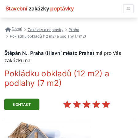
Stavební
zakázky
poptávky
Vyhledávat
Domů
Zakázky a poptávky
Praha
Pokládku obkladů (12 m2) a podlahy (7 m2)
Všechny zakázky
Štěpán N., Praha (Hlavní město Praha)
má pro Vás
Nejčastější vyhledávání
zakázku na
Registrace firmy
Pokládku obkladů (12 m2) a
podlahy (7 m2)
KONTAKT