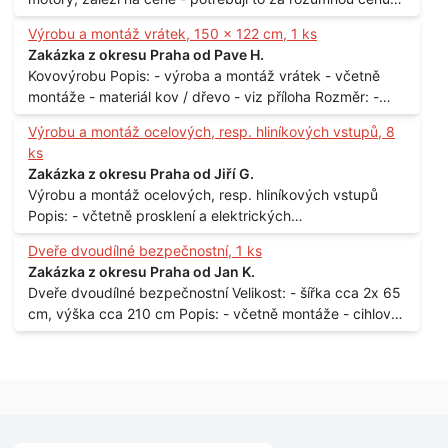
Materiál: - ocel Množství: - 1 ks Velikost: - 3 m Lokalita: -
Výrobu a montáž vrátek, 150 x 122 cm, 1 ks
Praha
Zakázka z okresu Praha od Pave H.
Kovovýrobu Popis: - výroba a montáž vrátek - včetně
montáže - materiál kov / dřevo - viz příloha Rozměr: -
150 x 122 cm Lokalita: - Senohraby Nabídky na e-mail.
Výrobu a montáž ocelových, resp. hliníkových vstupů, 8
ks
Zakázka z okresu Praha od Jiří G.
Výrobu a montáž ocelových, resp. hliníkových vstupů
Popis: - včtetně prosklení a elektrických
samozamýkacích zámků pro panelový dům - jedná se o
Dveře dvoudílné bezpečnostní, 1 ks
vchodové dveře umístěné v zarámovaném a proskleném
Zakázka z okresu Praha od Jan K.
portálu - předmětem dodávky bude i demontáž
Dveře dvoudílné bezpečnostní Velikost: - šířka cca 2x 65
stávajících a už nevyhovujících prosklených,
cm, výška cca 210 cm Popis: - včetně montáže - cihlový
umělohmotných vstupů Množství: - 8 ks Lokalita: - 7, 9,
dům, 2. patro - vchod z chodby - rozměry bez zárubní
11, 13, Praha 10 Strašnice Termín: - III.Q. 2015 Je nutná
Počet: - 1 ks Lokalita: - Praha 7 - Holešovice
návštěva odpovědného pracovníka dodavatele k
zaměření, kalkulace ceny a termínu dodávky.