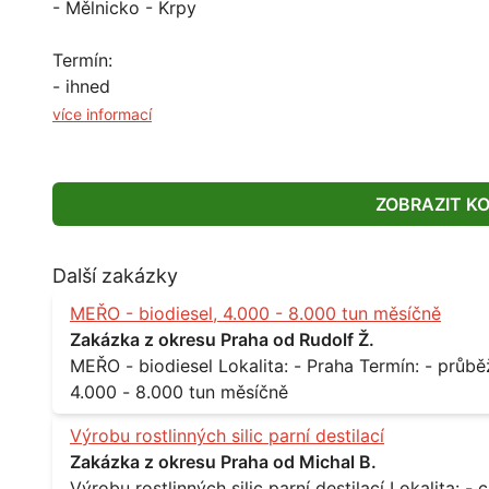
- Mělnicko - Krpy
Termín:
- ihned
více informací
ZOBRAZIT K
Další zakázky
MEŘO - biodiesel, 4.000 - 8.000 tun měsíčně
Zakázka z okresu Praha od Rudolf Ž.
MEŘO - biodiesel Lokalita: - Praha Termín: - průběžně, minimálně roční kontrakt Množství: -
4.000 - 8.000 tun měsíčně
Výrobu rostlinných silic parní destilací
Zakázka z okresu Praha od Michal B.
Výrobu rostlinných silic parní destilací Lokalita: - celá ČR Množství: - pravidelné odběry v