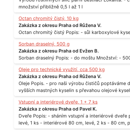
množství přibližně 0,5 l až 1 l
Octan chromitý čistý, 10 kg
Zakázka z okresu Praha od Růžena V.
Sorban draselný, 500 g
Zakázka z okresu Praha od Evžen B.
Oleje pro technické využití, cca 500 kg
Zakázka z okresu Praha od Růžena V.
Oleje Popis. - pro naši výrobu čističů poptáváme dodávku olejů - konkrétně se jedná o směs
vyšších mastných kyselin s převahou olejové kyseli
při 20°C - cca 870 kg / m3 Balení: - po 190 kg v sudu Množství: - cca 500 kg - roční spotřeba
Vstupní a interiérové dveře, 1 + 7 ks
Lokalita: - Praha
Zakázka z okresu Praha od Pavel K.
Dveře Popis: - sháním vstupní a interiérové dveře pro byt Rozměr a počet: - vstupní 80 cm,
levé, 1 ks - interiérové 80 cm, levé, 2 ks - 80 cm, pravé, 
Praha 10