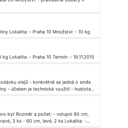
Octan chromitý čistý Popis: - sůl karboxylové kyseliny Lokalita: - Praha 10 Množství: - 10 kg
Sorban draselný Popis: - do moštu Množství: - 500 kg Lokalita: - Praha 10 Termín: - 18.11.2015
ny - účelem je technické využití - hustota
3 ks - 60 cm, levé, 2 ks Lokalita: -