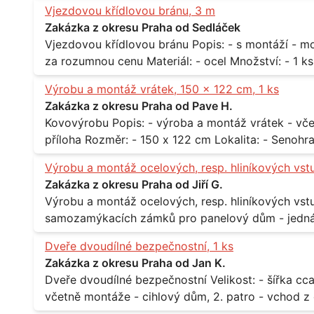
Vjezdovou křídlovou bránu, 3 m
Zakázka z okresu Praha od Sedláček
Vjezdovou křídlovou bránu Popis: - s montáží - možná i s motory, záleží na ceně - potřebuji to
Výrobu a montáž vrátek, 150 x 122 cm, 1 ks
Zakázka z okresu Praha od Pave H.
Kovovýrobu Popis: - výroba a montáž vrátek - včetně montáže - materiál kov / dřevo - viz
Výrobu a montáž ocelových, resp. hliníkových vst
Zakázka z okresu Praha od Jiří G.
Výrobu a montáž ocelových, resp. hliníkových vstupů Popis: - včtetně prosklení a elekt
samozamýkacích zámků pro panelový dům - jedná se o vchodové dveře umístěné v
zarámovaném a proskleném portálu - předmětem d
Dveře dvoudílné bezpečnostní, 1 ks
nevyhovujících prosklených, umělohmotných vstupů Množství: - 8 ks Lokalita: - 7, 9, 11,
Zakázka z okresu Praha od Jan K.
Praha 10 Strašnice Termín: - III.Q. 2015 Je nutná návštěva odpovědného pracovníka
Dveře dvoudílné bezpečnostní Velikost: - šířka cca 2x 65 cm, výška cca 210 cm Popis: -
dodavatele k zaměření, kalkulace ceny a termínu 
včetně montáže - cihlový dům, 2. patro - vchod z chodby 
Lokalita: - Praha 7 - Holešovice