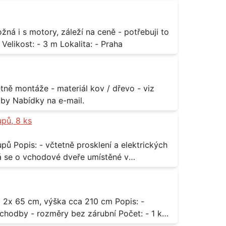
za rozumnou cenu Materiál: - ocel Množství: - 1 ks Velikost: - 3 m Lokalita: - Praha
příloha Rozměr: - 150 x 122 cm Lokalita: - Senohraby Nabídky na e-mail.
upů, 8 ks
rických
odávky bude i demontáž stávajících a už
 13,
dodávky.
- rozměry bez zárubní Počet: - 1 ks