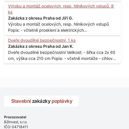
150 x 122 cm Lokalita: - Senohraby Nabídky na e-mail.
Výrobu a montáž ocelových, resp. hliníkových vstupů, 8
ks
Zakázka z okresu Praha od Jiří G.
Výrobu a montáž ocelových, resp. hliníkových vstupů
Popis: - včtetně prosklení a elektrických
samozamýkacích zámků pro panelový dům - jedná se o
Dveře dvoudílné bezpečnostní, 1 ks
vchodové dveře umístěné v zarámovaném a proskleném
Zakázka z okresu Praha od Jan K.
portálu - předmětem dodávky bude i demontáž
Dveře dvoudílné bezpečnostní Velikost: - šířka cca 2x 65
stávajících a už nevyhovujících prosklených,
cm, výška cca 210 cm Popis: - včetně montáže - cihlový
umělohmotných vstupů Množství: - 8 ks Lokalita: - 7, 9,
dům, 2. patro - vchod z chodby - rozměry bez zárubní
11, 13, Praha 10 Strašnice Termín: - III.Q. 2015 Je nutná
Počet: - 1 ks Lokalita: - Praha 7 - Holešovice
návštěva odpovědného pracovníka dodavatele k
zaměření, kalkulace ceny a termínu dodávky.
Stavební
zakázky
poptávky
Provozovatel
B2Invest, s.r.o.
IČO: 04718411