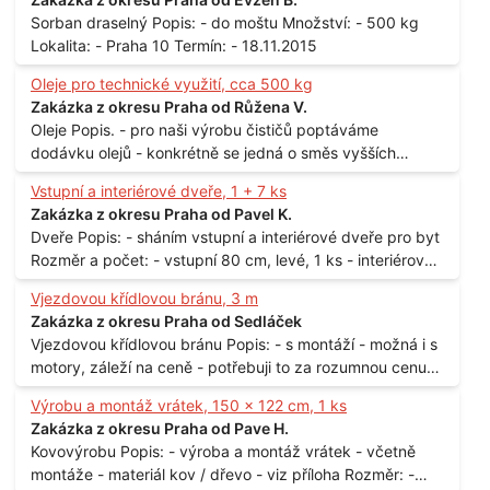
Sorban draselný Popis: - do moštu Množství: - 500 kg
Lokalita: - Praha 10 Termín: - 18.11.2015
Oleje pro technické využití, cca 500 kg
Zakázka z okresu Praha od Růžena V.
Oleje Popis. - pro naši výrobu čističů poptáváme
dodávku olejů - konkrétně se jedná o směs vyšších
mastných kyselin s převahou olejové kyseliny - účelem je
Vstupní a interiérové dveře, 1 + 7 ks
technické využití - hustota při 20°C - cca 870 kg / m3
Zakázka z okresu Praha od Pavel K.
Balení: - po 190 kg v sudu Množství: - cca 500 kg - roční
Dveře Popis: - sháním vstupní a interiérové dveře pro byt
spotřeba Lokalita: - Praha
Rozměr a počet: - vstupní 80 cm, levé, 1 ks - interiérové
80 cm, levé, 2 ks - 80 cm, pravé, 3 ks - 60 cm, levé, 2 ks
Vjezdovou křídlovou bránu, 3 m
Lokalita: - Praha 10
Zakázka z okresu Praha od Sedláček
Vjezdovou křídlovou bránu Popis: - s montáží - možná i s
motory, záleží na ceně - potřebuji to za rozumnou cenu
Materiál: - ocel Množství: - 1 ks Velikost: - 3 m Lokalita: -
Výrobu a montáž vrátek, 150 x 122 cm, 1 ks
Praha
Zakázka z okresu Praha od Pave H.
Kovovýrobu Popis: - výroba a montáž vrátek - včetně
montáže - materiál kov / dřevo - viz příloha Rozměr: -