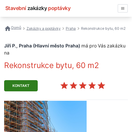
Stavební
zakázky
poptávky
Vyhledávat
Domů
Zakázky a poptávky
Praha
Rekonstrukce bytu, 60 m2
Všechny zakázky
Jiří P., Praha (Hlavní město Praha)
má pro Vás zakázku
Nejčastější vyhledávání
na
Rekonstrukce bytu, 60 m2
Registrace firmy
KONTAKT