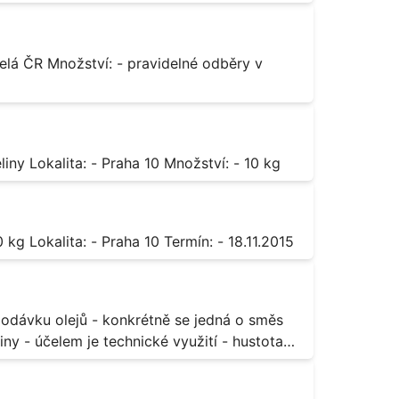
Octan chromitý čistý Popis: - sůl karboxylové kyseliny Lokalita: - Praha 10 Množství: - 10 kg
Sorban draselný Popis: - do moštu Množství: - 500 kg Lokalita: - Praha 10 Termín: - 18.11.2015
ny - účelem je technické využití - hustota