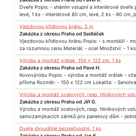
Dveře Popis: - sháním vstupní a interiérové dveře pro byt Rozměr a počet: - vstupní 80 cm,
levé, 1 ks - interiérové 80 cm, levé, 2 ks - 80 cm, pravé, 
Praha 10
Vjezdovou křídlovou bránu, 3 m
Zakázka z okresu Praha od Sedláček
Vjezdovou křídlovou bránu Popis: - s montáží - možná i s motory, záleží na ceně - potřebuji to
Výrobu a montáž vrátek, 150 x 122 cm, 1 ks
Zakázka z okresu Praha od Pave H.
Kovovýrobu Popis: - výroba a montáž vrátek - včetně montáže - materiál kov / dřevo - viz
Výrobu a montáž ocelových, resp. hliníkových vst
Zakázka z okresu Praha od Jiří G.
Výrobu a montáž ocelových, resp. hliníkových vstupů Popis: - včtetně prosklení a elekt
samozamýkacích zámků pro panelový dům - jedná se o vchodové dveře umístěné v
zarámovaném a proskleném portálu - předmětem d
Dveře dvoudílné bezpečnostní, 1 ks
nevyhovujících prosklených, umělohmotných vstupů Množství: - 8 ks Lokalita: - 7, 9, 11,
Zakázka z okresu Praha od Jan K.