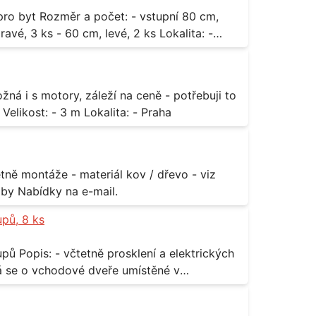
3 ks - 60 cm, levé, 2 ks Lokalita: -
za rozumnou cenu Materiál: - ocel Množství: - 1 ks Velikost: - 3 m Lokalita: - Praha
příloha Rozměr: - 150 x 122 cm Lokalita: - Senohraby Nabídky na e-mail.
upů, 8 ks
rických
odávky bude i demontáž stávajících a už
 13,