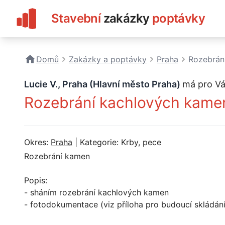
Stavební
zakázky
poptávky
Domů
Zakázky a poptávky
Praha
Rozebrán
Lucie V., Praha (Hlavní město Praha)
má pro Vá
Rozebrání kachlových kame
Okres:
Praha
| Kategorie: Krby, pece
Rozebrání kamen
Popis:
- sháním rozebrání kachlových kamen
- fotodokumentace (viz příloha pro budoucí skládán