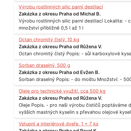
Výrobu rostlinných silic parní destilací
Zakázka z okresu Praha od Michal B.
Výrobu rostlinných silic parní destilací Lokalita: - celá ČR Množství: - pravidelné odběry v
množství přibližně 0,5 l až 1 l
Octan chromitý čistý, 10 kg
Zakázka z okresu Praha od Růžena V.
Sorban draselný, 500 g
Zakázka z okresu Praha od Evžen B.
Oleje pro technické využití, cca 500 kg
Zakázka z okresu Praha od Růžena V.
Oleje Popis. - pro naši výrobu čističů poptáváme dodávku olejů - konkrétně se jedná o směs
vyšších mastných kyselin s převahou olejové kyseli
při 20°C - cca 870 kg / m3 Balení: - po 190 kg v sudu Množství: - cca 500 kg - roční spotřeba
Vstupní a interiérové dveře, 1 + 7 ks
Lokalita: - Praha
Zakázka z okresu Praha od Pavel K.