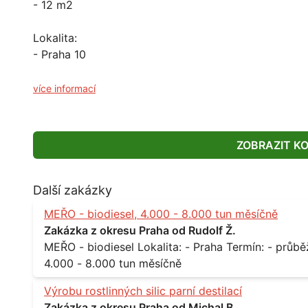
- 12 m2
Lokalita:
- Praha 10
více informací
ZOBRAZIT K
Další zakázky
MEŘO - biodiesel, 4.000 - 8.000 tun měsíčně
Zakázka z okresu Praha od Rudolf Ž.
MEŘO - biodiesel Lokalita: - Praha Termín: - průběžně, minimálně roční kontrakt Množství: -
4.000 - 8.000 tun měsíčně
Výrobu rostlinných silic parní destilací
Zakázka z okresu Praha od Michal B.