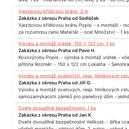
Praha 10
Vjezdovou křídlovou bránu, 3 m
Zakázka z okresu Praha od Sedláček
Vjezdovou křídlovou bránu Popis: - s montáží - možná i s motory, záleží na ceně - potřebuji to
Výrobu a montáž vrátek, 150 x 122 cm, 1 ks
Zakázka z okresu Praha od Pave H.
Kovovýrobu Popis: - výroba a montáž vrátek - včetně montáže - materiál kov / dřevo - viz
Výrobu a montáž ocelových, resp. hliníkových vst
Zakázka z okresu Praha od Jiří G.
Výrobu a montáž ocelových, resp. hliníkových vstupů Popis: - včtetně prosklení a elekt
samozamýkacích zámků pro panelový dům - jedná se o vchodové dveře umístěné v
zarámovaném a proskleném portálu - předmětem d
Dveře dvoudílné bezpečnostní, 1 ks
nevyhovujících prosklených, umělohmotných vstupů Množství: - 8 ks Lokalita: - 7, 9, 11,
Zakázka z okresu Praha od Jan K.
Praha 10 Strašnice Termín: - III.Q. 2015 Je nutná návštěva odpovědného pracovníka
Dveře dvoudílné bezpečnostní Velikost: - šířka cca 2x 65 cm, výška cca 210 cm Popis: -
dodavatele k zaměření, kalkulace ceny a termínu 
včetně montáže - cihlový dům, 2. patro - vchod z chodby 