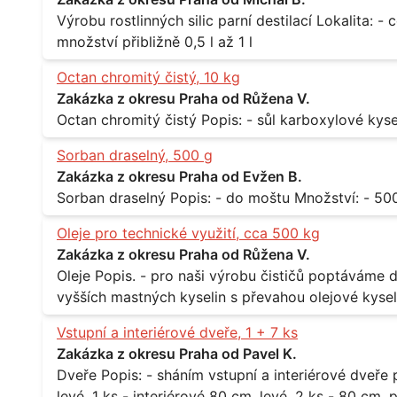
Výrobu rostlinných silic parní destilací Lokalita: - celá ČR Množství: - pravidelné odběry v
množství přibližně 0,5 l až 1 l
Octan chromitý čistý, 10 kg
Zakázka z okresu Praha od Růžena V.
Sorban draselný, 500 g
Zakázka z okresu Praha od Evžen B.
Oleje pro technické využití, cca 500 kg
Zakázka z okresu Praha od Růžena V.
Oleje Popis. - pro naši výrobu čističů poptáváme dodávku olejů - konkrétně se jedná o směs
vyšších mastných kyselin s převahou olejové kyseli
při 20°C - cca 870 kg / m3 Balení: - po 190 kg v sudu Množství: - cca 500 kg - roční spotřeba
Vstupní a interiérové dveře, 1 + 7 ks
Lokalita: - Praha
Zakázka z okresu Praha od Pavel K.
Dveře Popis: - sháním vstupní a interiérové dveře pro byt Rozměr a počet: - vstupní 80 cm,
levé, 1 ks - interiérové 80 cm, levé, 2 ks - 80 cm, pravé, 