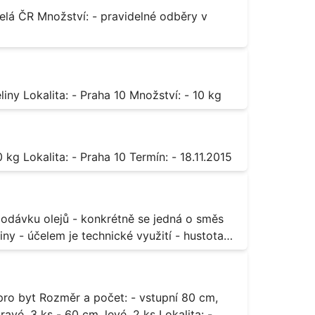
Octan chromitý čistý Popis: - sůl karboxylové kyseliny Lokalita: - Praha 10 Množství: - 10 kg
Sorban draselný Popis: - do moštu Množství: - 500 kg Lokalita: - Praha 10 Termín: - 18.11.2015
ny - účelem je technické využití - hustota
3 ks - 60 cm, levé, 2 ks Lokalita: -