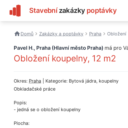
Stavební
zakázky
poptávky
Domů
Zakázky a poptávky
Praha
Obložení
Pavel H., Praha (Hlavní město Praha)
má pro V
Obložení koupelny, 12 m2
Okres:
Praha
| Kategorie: Bytová jádra, koupelny
Obkladačské práce
Popis:
- jedná se o obložení koupelny
Plocha: