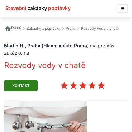
Stavební
zakázky
poptávky
Vyhledávat
Domů
Zakázky a poptávky
Praha
Rozvody vody v chatě
Všechny zakázky
Martin H., Praha (Hlavní město Praha)
má pro Vás
Nejčastější vyhledávání
zakázku na
Rozvody vody v chatě
Registrace firmy
KONTAKT