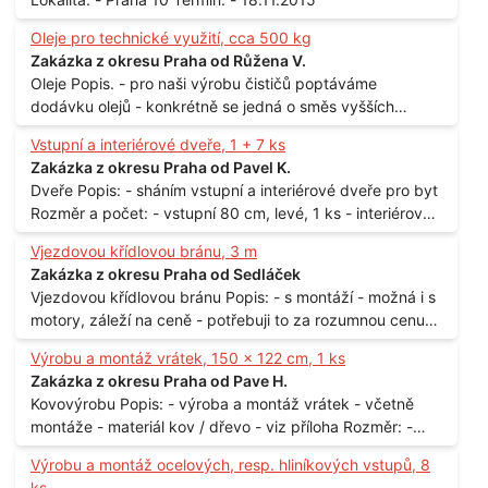
Oleje pro technické využití, cca 500 kg
Zakázka z okresu Praha od Růžena V.
Oleje Popis. - pro naši výrobu čističů poptáváme
dodávku olejů - konkrétně se jedná o směs vyšších
mastných kyselin s převahou olejové kyseliny - účelem je
Vstupní a interiérové dveře, 1 + 7 ks
technické využití - hustota při 20°C - cca 870 kg / m3
Zakázka z okresu Praha od Pavel K.
Balení: - po 190 kg v sudu Množství: - cca 500 kg - roční
Dveře Popis: - sháním vstupní a interiérové dveře pro byt
spotřeba Lokalita: - Praha
Rozměr a počet: - vstupní 80 cm, levé, 1 ks - interiérové
80 cm, levé, 2 ks - 80 cm, pravé, 3 ks - 60 cm, levé, 2 ks
Vjezdovou křídlovou bránu, 3 m
Lokalita: - Praha 10
Zakázka z okresu Praha od Sedláček
Vjezdovou křídlovou bránu Popis: - s montáží - možná i s
motory, záleží na ceně - potřebuji to za rozumnou cenu
Materiál: - ocel Množství: - 1 ks Velikost: - 3 m Lokalita: -
Výrobu a montáž vrátek, 150 x 122 cm, 1 ks
Praha
Zakázka z okresu Praha od Pave H.
Kovovýrobu Popis: - výroba a montáž vrátek - včetně
montáže - materiál kov / dřevo - viz příloha Rozměr: -
150 x 122 cm Lokalita: - Senohraby Nabídky na e-mail.
Výrobu a montáž ocelových, resp. hliníkových vstupů, 8
ks