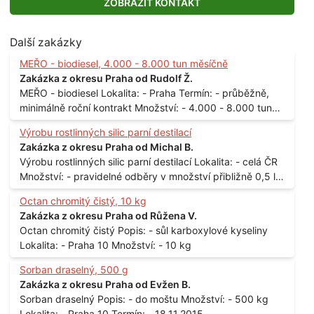
ZOBRAZIT KONTAKT
Další zakázky
MEŘO - biodiesel, 4.000 - 8.000 tun měsíčně
Zakázka z okresu Praha od Rudolf Ž.
MEŘO - biodiesel Lokalita: - Praha Termín: - průběžně,
minimálně roční kontrakt Množství: - 4.000 - 8.000 tun
měsíčně
Výrobu rostlinných silic parní destilací
Zakázka z okresu Praha od Michal B.
Výrobu rostlinných silic parní destilací Lokalita: - celá ČR
Množství: - pravidelné odběry v množství přibližně 0,5 l
až 1 l
Octan chromitý čistý, 10 kg
Zakázka z okresu Praha od Růžena V.
Octan chromitý čistý Popis: - sůl karboxylové kyseliny
Lokalita: - Praha 10 Množství: - 10 kg
Sorban draselný, 500 g
Zakázka z okresu Praha od Evžen B.
Sorban draselný Popis: - do moštu Množství: - 500 kg
Lokalita: - Praha 10 Termín: - 18.11.2015