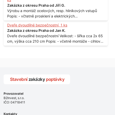
Zakázka z okresu Praha od Jiří G.
Výrobu a montáž ocelových, resp. hliníkových vstupů
Popis: - včtetně prosklení a elektrických
samozamýkacích zámků pro panelový dům - jedná se o
Dveře dvoudílné bezpečnostní, 1 ks
vchodové dveře umístěné v zarámovaném a proskleném
Zakázka z okresu Praha od Jan K.
portálu - předmětem dodávky bude i demontáž
Dveře dvoudílné bezpečnostní Velikost: - šířka cca 2x 65
stávajících a už nevyhovujících prosklených,
cm, výška cca 210 cm Popis: - včetně montáže - cihlový
umělohmotných vstupů Množství: - 8 ks Lokalita: - 7, 9,
dům, 2. patro - vchod z chodby - rozměry bez zárubní
11, 13, Praha 10 Strašnice Termín: - III.Q. 2015 Je nutná
Počet: - 1 ks Lokalita: - Praha 7 - Holešovice
návštěva odpovědného pracovníka dodavatele k
zaměření, kalkulace ceny a termínu dodávky.
Stavební
zakázky
poptávky
Provozovatel
B2Invest, s.r.o.
IČO: 04718411
Kontakty