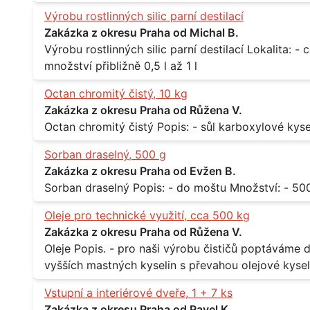
Výrobu rostlinných silic parní destilací
Zakázka z okresu Praha od Michal B.
Výrobu rostlinných silic parní destilací Lokalita: - celá ČR Množství: - pravidelné odběry v
množství přibližně 0,5 l až 1 l
Octan chromitý čistý, 10 kg
Zakázka z okresu Praha od Růžena V.
Sorban draselný, 500 g
Zakázka z okresu Praha od Evžen B.
Oleje pro technické využití, cca 500 kg
Zakázka z okresu Praha od Růžena V.
Oleje Popis. - pro naši výrobu čističů poptáváme dodávku olejů - konkrétně se jedná o směs
vyšších mastných kyselin s převahou olejové kyseli
při 20°C - cca 870 kg / m3 Balení: - po 190 kg v sudu Množství: - cca 500 kg - roční spotřeba
Vstupní a interiérové dveře, 1 + 7 ks
Lokalita: - Praha
Zakázka z okresu Praha od Pavel K.