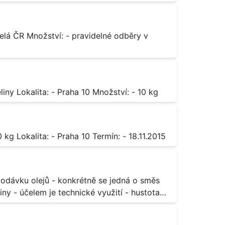
Octan chromitý čistý Popis: - sůl karboxylové kyseliny Lokalita: - Praha 10 Množství: - 10 kg
Sorban draselný Popis: - do moštu Množství: - 500 kg Lokalita: - Praha 10 Termín: - 18.11.2015
ny - účelem je technické využití - hustota