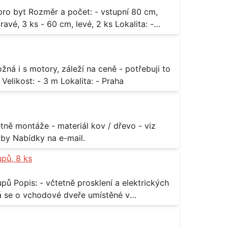
3 ks - 60 cm, levé, 2 ks Lokalita: -
za rozumnou cenu Materiál: - ocel Množství: - 1 ks Velikost: - 3 m Lokalita: - Praha
příloha Rozměr: - 150 x 122 cm Lokalita: - Senohraby Nabídky na e-mail.
upů, 8 ks
rických
odávky bude i demontáž stávajících a už
 13,