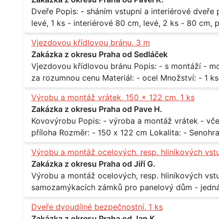
Dveře Popis: - sháním vstupní a interiérové dveře pro byt Rozměr a počet: - vstupní 80 cm,
levé, 1 ks - interiérové 80 cm, levé, 2 ks - 80 cm, pravé, 
Praha 10
Vjezdovou křídlovou bránu, 3 m
Zakázka z okresu Praha od Sedláček
Vjezdovou křídlovou bránu Popis: - s montáží - možná i s motory, záleží na ceně - potřebuji to
Výrobu a montáž vrátek, 150 x 122 cm, 1 ks
Zakázka z okresu Praha od Pave H.
Kovovýrobu Popis: - výroba a montáž vrátek - včetně montáže - materiál kov / dřevo - viz
Výrobu a montáž ocelových, resp. hliníkových vst
Zakázka z okresu Praha od Jiří G.
Výrobu a montáž ocelových, resp. hliníkových vstupů Popis: - včtetně prosklení a elekt
samozamýkacích zámků pro panelový dům - jedná se o vchodové dveře umístěné v
zarámovaném a proskleném portálu - předmětem d
Dveře dvoudílné bezpečnostní, 1 ks
nevyhovujících prosklených, umělohmotných vstupů Množství: - 8 ks Lokalita: - 7, 9, 11,
Zakázka z okresu Praha od Jan K.