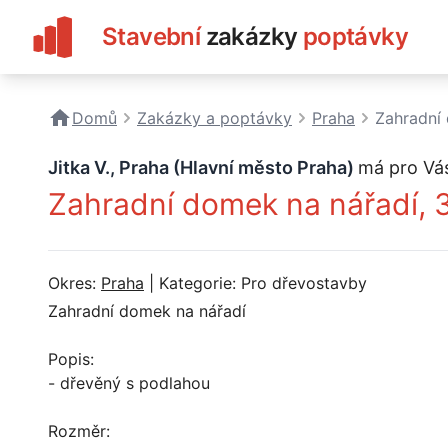
Stavební
zakázky
poptávky
Domů
Zakázky a poptávky
Praha
Zahradní
Jitka V., Praha (Hlavní město Praha)
má pro Vá
Zahradní domek na nářadí,
Okres:
Praha
| Kategorie: Pro dřevostavby
Zahradní domek na nářadí
Popis:
- dřevěný s podlahou
Rozměr: