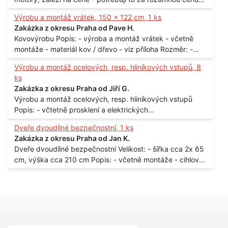
Materiál: - ocel Množství: - 1 ks Velikost: - 3 m Lokalita: -
Výrobu a montáž vrátek, 150 x 122 cm, 1 ks
Praha
Zakázka z okresu Praha od Pave H.
Kovovýrobu Popis: - výroba a montáž vrátek - včetně
montáže - materiál kov / dřevo - viz příloha Rozměr: -
150 x 122 cm Lokalita: - Senohraby Nabídky na e-mail.
Výrobu a montáž ocelových, resp. hliníkových vstupů, 8
ks
Zakázka z okresu Praha od Jiří G.
Výrobu a montáž ocelových, resp. hliníkových vstupů
Popis: - včtetně prosklení a elektrických
samozamýkacích zámků pro panelový dům - jedná se o
Dveře dvoudílné bezpečnostní, 1 ks
vchodové dveře umístěné v zarámovaném a proskleném
Zakázka z okresu Praha od Jan K.
portálu - předmětem dodávky bude i demontáž
Dveře dvoudílné bezpečnostní Velikost: - šířka cca 2x 65
stávajících a už nevyhovujících prosklených,
cm, výška cca 210 cm Popis: - včetně montáže - cihlový
umělohmotných vstupů Množství: - 8 ks Lokalita: - 7, 9,
dům, 2. patro - vchod z chodby - rozměry bez zárubní
11, 13, Praha 10 Strašnice Termín: - III.Q. 2015 Je nutná
Počet: - 1 ks Lokalita: - Praha 7 - Holešovice
návštěva odpovědného pracovníka dodavatele k
zaměření, kalkulace ceny a termínu dodávky.