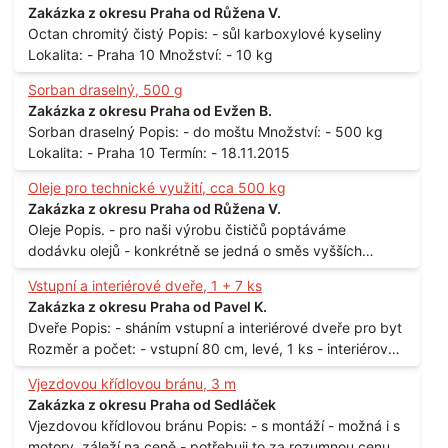
Zakázka z okresu Praha od Růžena V.
Octan chromitý čistý Popis: - sůl karboxylové kyseliny
Lokalita: - Praha 10 Množství: - 10 kg
Sorban draselný, 500 g
Zakázka z okresu Praha od Evžen B.
Sorban draselný Popis: - do moštu Množství: - 500 kg
Lokalita: - Praha 10 Termín: - 18.11.2015
Oleje pro technické využití, cca 500 kg
Zakázka z okresu Praha od Růžena V.
Oleje Popis. - pro naši výrobu čističů poptáváme
dodávku olejů - konkrétně se jedná o směs vyšších
mastných kyselin s převahou olejové kyseliny - účelem je
Vstupní a interiérové dveře, 1 + 7 ks
technické využití - hustota při 20°C - cca 870 kg / m3
Zakázka z okresu Praha od Pavel K.
Balení: - po 190 kg v sudu Množství: - cca 500 kg - roční
Dveře Popis: - sháním vstupní a interiérové dveře pro byt
spotřeba Lokalita: - Praha
Rozměr a počet: - vstupní 80 cm, levé, 1 ks - interiérové
80 cm, levé, 2 ks - 80 cm, pravé, 3 ks - 60 cm, levé, 2 ks
Vjezdovou křídlovou bránu, 3 m
Lokalita: - Praha 10
Zakázka z okresu Praha od Sedláček
Vjezdovou křídlovou bránu Popis: - s montáží - možná i s
motory, záleží na ceně - potřebuji to za rozumnou cenu