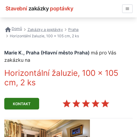
Stavební
zakázky
poptávky
Vyhledávat
Domů
Zakázky a poptávky
Praha
Horizontální žaluzie, 100 x 105 cm, 2 ks
Všechny zakázky
Marie K., Praha (Hlavní město Praha)
má pro Vás
Nejčastější vyhledávání
zakázku na
Registrace firmy
Horizontální žaluzie, 100 x 105
cm, 2 ks
KONTAKT