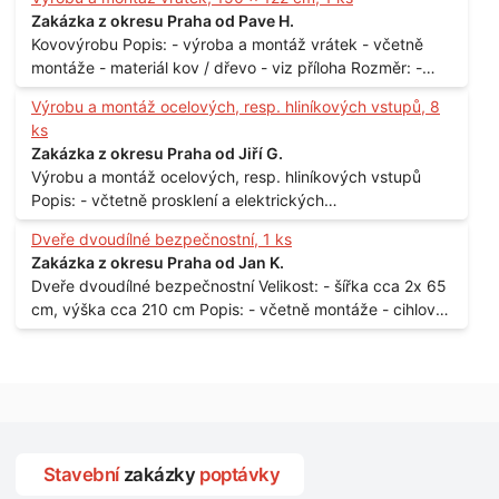
Praha
Zakázka z okresu Praha od Pave H.
Kovovýrobu Popis: - výroba a montáž vrátek - včetně
montáže - materiál kov / dřevo - viz příloha Rozměr: -
150 x 122 cm Lokalita: - Senohraby Nabídky na e-mail.
Výrobu a montáž ocelových, resp. hliníkových vstupů, 8
ks
Zakázka z okresu Praha od Jiří G.
Výrobu a montáž ocelových, resp. hliníkových vstupů
Popis: - včtetně prosklení a elektrických
samozamýkacích zámků pro panelový dům - jedná se o
Dveře dvoudílné bezpečnostní, 1 ks
vchodové dveře umístěné v zarámovaném a proskleném
Zakázka z okresu Praha od Jan K.
portálu - předmětem dodávky bude i demontáž
Dveře dvoudílné bezpečnostní Velikost: - šířka cca 2x 65
stávajících a už nevyhovujících prosklených,
cm, výška cca 210 cm Popis: - včetně montáže - cihlový
umělohmotných vstupů Množství: - 8 ks Lokalita: - 7, 9,
dům, 2. patro - vchod z chodby - rozměry bez zárubní
11, 13, Praha 10 Strašnice Termín: - III.Q. 2015 Je nutná
Počet: - 1 ks Lokalita: - Praha 7 - Holešovice
návštěva odpovědného pracovníka dodavatele k
zaměření, kalkulace ceny a termínu dodávky.
Stavební
zakázky
poptávky