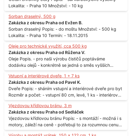
Lokalita: - Praha 10 Množství: - 10 kg
Sorban draselný, 500 g
Zakázka z okresu Praha od Evžen B.
Sorban draselný Popis: - do moštu Množství: - 500 kg
Lokalita: - Praha 10 Termín: - 18.11.2015
Oleje pro technické využití, cca 500 kg
Zakázka z okresu Praha od Růžena V.
Oleje Popis. - pro naši výrobu čističů poptáváme
dodávku olejů - konkrétně se jedná o směs vyšších
mastných kyselin s převahou olejové kyseliny - účelem je
Vstupní a interiérové dveře, 1 + 7 ks
technické využití - hustota při 20°C - cca 870 kg / m3
Zakázka z okresu Praha od Pavel K.
Balení: - po 190 kg v sudu Množství: - cca 500 kg - roční
Dveře Popis: - sháním vstupní a interiérové dveře pro byt
spotřeba Lokalita: - Praha
Rozměr a počet: - vstupní 80 cm, levé, 1 ks - interiérové
80 cm, levé, 2 ks - 80 cm, pravé, 3 ks - 60 cm, levé, 2 ks
Vjezdovou křídlovou bránu, 3 m
Lokalita: - Praha 10
Zakázka z okresu Praha od Sedláček
Vjezdovou křídlovou bránu Popis: - s montáží - možná i s
motory, záleží na ceně - potřebuji to za rozumnou cenu
Materiál: - ocel Množství: - 1 ks Velikost: - 3 m Lokalita: -
Výrobu a montáž vrátek, 150 x 122 cm, 1 ks