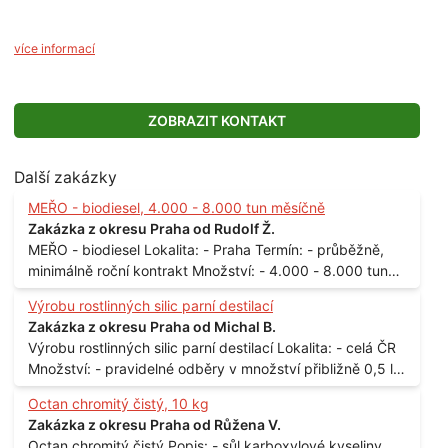
více informací
ZOBRAZIT KONTAKT
Další zakázky
MEŘO - biodiesel, 4.000 - 8.000 tun měsíčně
Zakázka z okresu Praha od Rudolf Ž.
MEŘO - biodiesel Lokalita: - Praha Termín: - průběžně,
minimálně roční kontrakt Množství: - 4.000 - 8.000 tun
měsíčně
Výrobu rostlinných silic parní destilací
Zakázka z okresu Praha od Michal B.
Výrobu rostlinných silic parní destilací Lokalita: - celá ČR
Množství: - pravidelné odběry v množství přibližně 0,5 l
až 1 l
Octan chromitý čistý, 10 kg
Zakázka z okresu Praha od Růžena V.
Octan chromitý čistý Popis: - sůl karboxylové kyseliny