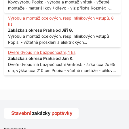
Kovovýrobu Popis: - výroba a montáž vrátek - včetně
montáže - materiál kov / dřevo - viz příloha Rozměr: -
150 x 122 cm Lokalita: - Senohraby Nabídky na e-mail.
Výrobu a montáž ocelových, resp. hliníkových vstupů, 8
ks
Zakázka z okresu Praha od Jiří G.
Výrobu a montáž ocelových, resp. hliníkových vstupů
Popis: - včtetně prosklení a elektrických
samozamýkacích zámků pro panelový dům - jedná se o
Dveře dvoudílné bezpečnostní, 1 ks
vchodové dveře umístěné v zarámovaném a proskleném
Zakázka z okresu Praha od Jan K.
portálu - předmětem dodávky bude i demontáž
Dveře dvoudílné bezpečnostní Velikost: - šířka cca 2x 65
stávajících a už nevyhovujících prosklených,
cm, výška cca 210 cm Popis: - včetně montáže - cihlový
umělohmotných vstupů Množství: - 8 ks Lokalita: - 7, 9,
dům, 2. patro - vchod z chodby - rozměry bez zárubní
11, 13, Praha 10 Strašnice Termín: - III.Q. 2015 Je nutná
Počet: - 1 ks Lokalita: - Praha 7 - Holešovice
návštěva odpovědného pracovníka dodavatele k
zaměření, kalkulace ceny a termínu dodávky.
Stavební
zakázky
poptávky