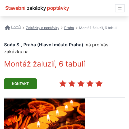
Stavební
zakázky
poptávky
Vyhledávat
Domů
Zakázky a poptávky
Praha
Montáž žaluzií, 6 tabulí
Všechny zakázky
Soňa S., Praha (Hlavní město Praha)
má pro Vás
Nejčastější vyhledávání
zakázku na
Montáž žaluzií, 6 tabulí
Registrace firmy
KONTAKT