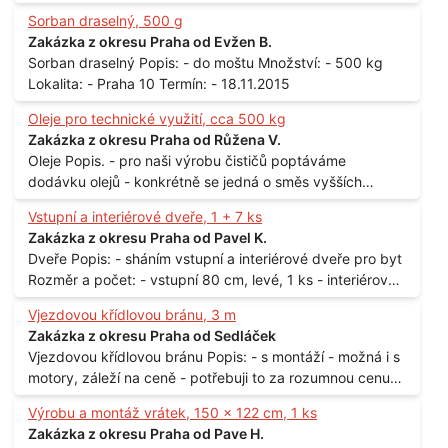
Sorban draselný, 500 g
Zakázka z okresu Praha od Evžen B.
Sorban draselný Popis: - do moštu Množství: - 500 kg
Lokalita: - Praha 10 Termín: - 18.11.2015
Oleje pro technické využití, cca 500 kg
Zakázka z okresu Praha od Růžena V.
Oleje Popis. - pro naši výrobu čističů poptáváme
dodávku olejů - konkrétně se jedná o směs vyšších
mastných kyselin s převahou olejové kyseliny - účelem je
Vstupní a interiérové dveře, 1 + 7 ks
technické využití - hustota při 20°C - cca 870 kg / m3
Zakázka z okresu Praha od Pavel K.
Balení: - po 190 kg v sudu Množství: - cca 500 kg - roční
Dveře Popis: - sháním vstupní a interiérové dveře pro byt
spotřeba Lokalita: - Praha
Rozměr a počet: - vstupní 80 cm, levé, 1 ks - interiérové
80 cm, levé, 2 ks - 80 cm, pravé, 3 ks - 60 cm, levé, 2 ks
Vjezdovou křídlovou bránu, 3 m
Lokalita: - Praha 10
Zakázka z okresu Praha od Sedláček
Vjezdovou křídlovou bránu Popis: - s montáží - možná i s
motory, záleží na ceně - potřebuji to za rozumnou cenu
Materiál: - ocel Množství: - 1 ks Velikost: - 3 m Lokalita: -
Výrobu a montáž vrátek, 150 x 122 cm, 1 ks
Praha
Zakázka z okresu Praha od Pave H.