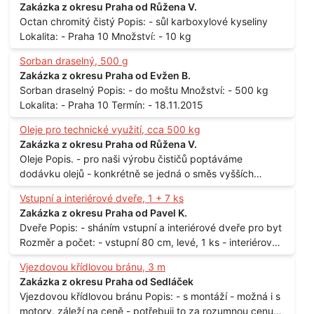
Zakázka z okresu Praha od Růžena V.
Octan chromitý čistý Popis: - sůl karboxylové kyseliny
Lokalita: - Praha 10 Množství: - 10 kg
Sorban draselný, 500 g
Zakázka z okresu Praha od Evžen B.
Sorban draselný Popis: - do moštu Množství: - 500 kg
Lokalita: - Praha 10 Termín: - 18.11.2015
Oleje pro technické využití, cca 500 kg
Zakázka z okresu Praha od Růžena V.
Oleje Popis. - pro naši výrobu čističů poptáváme
dodávku olejů - konkrétně se jedná o směs vyšších
mastných kyselin s převahou olejové kyseliny - účelem je
Vstupní a interiérové dveře, 1 + 7 ks
technické využití - hustota při 20°C - cca 870 kg / m3
Zakázka z okresu Praha od Pavel K.
Balení: - po 190 kg v sudu Množství: - cca 500 kg - roční
Dveře Popis: - sháním vstupní a interiérové dveře pro byt
spotřeba Lokalita: - Praha
Rozměr a počet: - vstupní 80 cm, levé, 1 ks - interiérové
80 cm, levé, 2 ks - 80 cm, pravé, 3 ks - 60 cm, levé, 2 ks
Vjezdovou křídlovou bránu, 3 m
Lokalita: - Praha 10
Zakázka z okresu Praha od Sedláček
Vjezdovou křídlovou bránu Popis: - s montáží - možná i s
motory, záleží na ceně - potřebuji to za rozumnou cenu