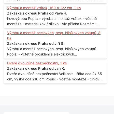
Materiál: - ocel Množství: - 1 ks Velikost: - 3 m Lokalita: -
Výrobu a montáž vrátek, 150 x 122 cm, 1 ks
Praha
Zakázka z okresu Praha od Pave H.
Kovovýrobu Popis: - výroba a montáž vrátek - včetně
montáže - materiál kov / dřevo - viz příloha Rozměr: -
150 x 122 cm Lokalita: - Senohraby Nabídky na e-mail.
Výrobu a montáž ocelových, resp. hliníkových vstupů, 8
ks
Zakázka z okresu Praha od Jiří G.
Výrobu a montáž ocelových, resp. hliníkových vstupů
Popis: - včtetně prosklení a elektrických
samozamýkacích zámků pro panelový dům - jedná se o
Dveře dvoudílné bezpečnostní, 1 ks
vchodové dveře umístěné v zarámovaném a proskleném
Zakázka z okresu Praha od Jan K.
portálu - předmětem dodávky bude i demontáž
Dveře dvoudílné bezpečnostní Velikost: - šířka cca 2x 65
stávajících a už nevyhovujících prosklených,
cm, výška cca 210 cm Popis: - včetně montáže - cihlový
umělohmotných vstupů Množství: - 8 ks Lokalita: - 7, 9,
dům, 2. patro - vchod z chodby - rozměry bez zárubní
11, 13, Praha 10 Strašnice Termín: - III.Q. 2015 Je nutná
Počet: - 1 ks Lokalita: - Praha 7 - Holešovice
návštěva odpovědného pracovníka dodavatele k
zaměření, kalkulace ceny a termínu dodávky.