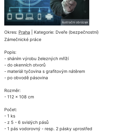
ilustrační obrázek
Okres:
Praha
| Kategorie: Dveře (bezpečnostní)
Zámečnické práce
Popis:
- sháním výrobu železných mříží
- do okenních otvorů
- materiál tyčovina s grafitovým nátěrem
- po obvodě pásovina
Rozměr:
- 112 x 108 cm
Počet:
- 1 ks
- z 5 - 6 svislých pásů
- 1 pás vodorovný - resp. 2 pásky uprostřed