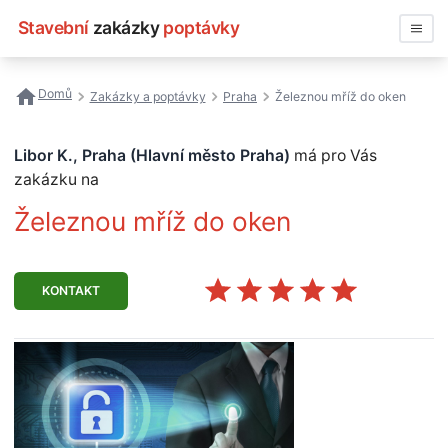
Stavební
zakázky
poptávky
Vyhledávat
Domů
Zakázky a poptávky
Praha
Železnou mříž do oken
Všechny zakázky
Libor K., Praha (Hlavní město Praha)
má pro Vás
Nejčastější vyhledávání
zakázku na
Železnou mříž do oken
Registrace firmy
KONTAKT