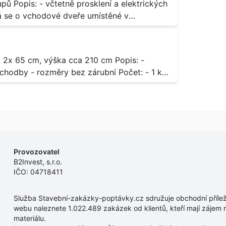
rických
odávky bude i demontáž stávajících a už
 13,
dodávky.
- rozměry bez zárubní Počet: - 1 ks
Provozovatel
B2Invest, s.r.o.
IČO: 04718411
Služba Stavební-zakázky-poptávky.cz sdružuje obchodní příleži
webu naleznete 1.022.489 zakázek od klientů, kteří mají zájem r
materiálu.