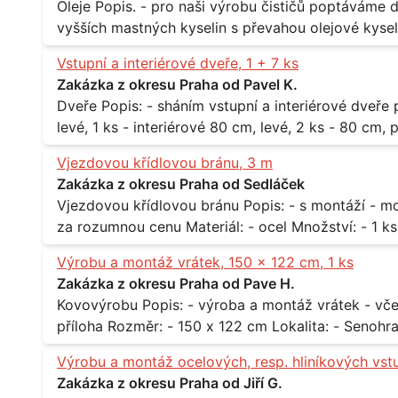
Oleje Popis. - pro naši výrobu čističů poptáváme dodávku olejů - konkrétně se jedná o směs
vyšších mastných kyselin s převahou olejové kyseli
při 20°C - cca 870 kg / m3 Balení: - po 190 kg v sudu Množství: - cca 500 kg - roční spotřeba
Vstupní a interiérové dveře, 1 + 7 ks
Lokalita: - Praha
Zakázka z okresu Praha od Pavel K.
Dveře Popis: - sháním vstupní a interiérové dveře pro byt Rozměr a počet: - vstupní 80 cm,
levé, 1 ks - interiérové 80 cm, levé, 2 ks - 80 cm, pravé, 
Praha 10
Vjezdovou křídlovou bránu, 3 m
Zakázka z okresu Praha od Sedláček
Vjezdovou křídlovou bránu Popis: - s montáží - možná i s motory, záleží na ceně - potřebuji to
Výrobu a montáž vrátek, 150 x 122 cm, 1 ks
Zakázka z okresu Praha od Pave H.
Kovovýrobu Popis: - výroba a montáž vrátek - včetně montáže - materiál kov / dřevo - viz
Výrobu a montáž ocelových, resp. hliníkových vst
Zakázka z okresu Praha od Jiří G.