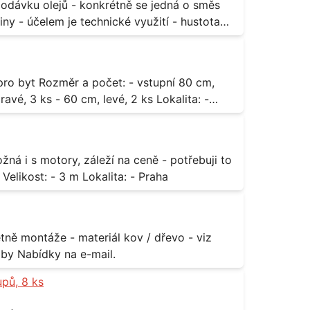
ny - účelem je technické využití - hustota
3 ks - 60 cm, levé, 2 ks Lokalita: -
za rozumnou cenu Materiál: - ocel Množství: - 1 ks Velikost: - 3 m Lokalita: - Praha
příloha Rozměr: - 150 x 122 cm Lokalita: - Senohraby Nabídky na e-mail.
upů, 8 ks