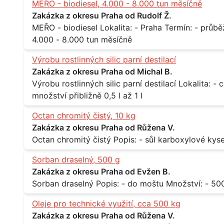
MEŘO - biodiesel, 4.000 - 8.000 tun měsíčně
Zakázka z okresu Praha od Rudolf Ž.
MEŘO - biodiesel Lokalita: - Praha Termín: - průběžně, minimálně roční kontrakt Množství: -
4.000 - 8.000 tun měsíčně
Výrobu rostlinných silic parní destilací
Zakázka z okresu Praha od Michal B.
Výrobu rostlinných silic parní destilací Lokalita: - celá ČR Množství: - pravidelné odběry v
množství přibližně 0,5 l až 1 l
Octan chromitý čistý, 10 kg
Zakázka z okresu Praha od Růžena V.
Sorban draselný, 500 g
Zakázka z okresu Praha od Evžen B.
Oleje pro technické využití, cca 500 kg
Zakázka z okresu Praha od Růžena V.