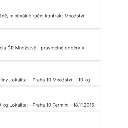
Octan chromitý čistý Popis: - sůl karboxylové kyseliny Lokalita: - Praha 10 Množství: - 10 kg
Sorban draselný Popis: - do moštu Množství: - 500 kg Lokalita: - Praha 10 Termín: - 18.11.2015