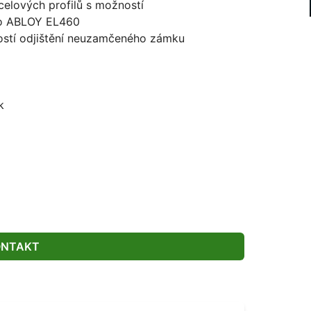
celových profilů s možností
bo ABLOY EL460
tí odjištění neuzamčeného zámku
k
ONTAKT