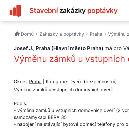
Stavební
zakázky
poptávky
Domů
Zakázky a poptávky
Praha
Výměnu z
Josef J., Praha (Hlavní město Praha)
má pro Vá
Výměnu zámků u vstupních 
Okres:
Praha
| Kategorie: Dveře (bezpečnostní)
Výměnu zámků u vstupních domovních dveří
Popis:
- výměna zámků u vstupních domovních dveří (2 vc
samozamykací BERA 35
- napojení na stávající bytové domácí telefony pro