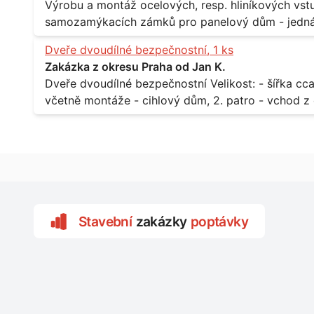
Výrobu a montáž ocelových, resp. hliníkových vstupů Popis: - včtetně prosklení a elekt
samozamýkacích zámků pro panelový dům - jedná se o vchodové dveře umístěné v
zarámovaném a proskleném portálu - předmětem d
Dveře dvoudílné bezpečnostní, 1 ks
nevyhovujících prosklených, umělohmotných vstupů Množství: - 8 ks Lokalita: - 7, 9, 11,
Zakázka z okresu Praha od Jan K.
Praha 10 Strašnice Termín: - III.Q. 2015 Je nutná návštěva odpovědného pracovníka
Dveře dvoudílné bezpečnostní Velikost: - šířka cca 2x 65 cm, výška cca 210 cm Popis: -
dodavatele k zaměření, kalkulace ceny a termínu 
včetně montáže - cihlový dům, 2. patro - vchod z chodby 
Lokalita: - Praha 7 - Holešovice
Stavební
zakázky
poptávky