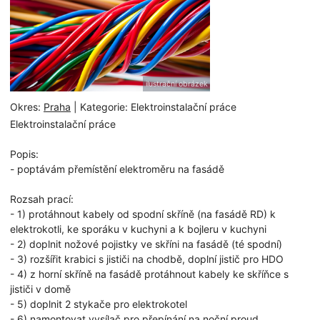
ilustrační obrázek
Okres:
Praha
| Kategorie: Elektroinstalační práce
Elektroinstalační práce
Popis:
- poptávám přemístění elektroměru na fasádě
Rozsah prací:
- 1) protáhnout kabely od spodní skříně (na fasádě RD) k
elektrokotli, ke sporáku v kuchyni a k bojleru v kuchyni
- 2) doplnit nožové pojistky ve skříni na fasádě (té spodní)
- 3) rozšířit krabici s jističi na chodbě, doplní jistič pro HDO
- 4) z horní skříně na fasádě protáhnout kabely ke skříňce s
jističi v domě
- 5) doplnit 2 stykače pro elektrokotel
- 6) namontovat vysílač pro přepínání na noční proud