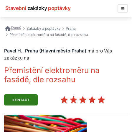
Stavební
zakázky
poptávky
Vyhledávat
Domů
Zakázky a poptávky
Praha
Přemístění elektroměru na fasádě, dle rozsahu
Všechny zakázky
Pavel H., Praha (Hlavní město Praha)
má pro Vás
Nejčastější vyhledávání
zakázku na
Registrace firmy
Přemístění elektroměru na
fasádě, dle rozsahu
KONTAKT