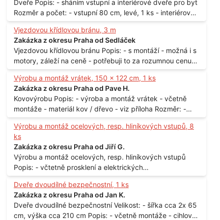
Dveře Popis: - sháním vstupní a interiérové dveře pro byt
spotřeba Lokalita: - Praha
Rozměr a počet: - vstupní 80 cm, levé, 1 ks - interiérové
80 cm, levé, 2 ks - 80 cm, pravé, 3 ks - 60 cm, levé, 2 ks
Vjezdovou křídlovou bránu, 3 m
Lokalita: - Praha 10
Zakázka z okresu Praha od Sedláček
Vjezdovou křídlovou bránu Popis: - s montáží - možná i s
motory, záleží na ceně - potřebuji to za rozumnou cenu
Materiál: - ocel Množství: - 1 ks Velikost: - 3 m Lokalita: -
Výrobu a montáž vrátek, 150 x 122 cm, 1 ks
Praha
Zakázka z okresu Praha od Pave H.
Kovovýrobu Popis: - výroba a montáž vrátek - včetně
montáže - materiál kov / dřevo - viz příloha Rozměr: -
150 x 122 cm Lokalita: - Senohraby Nabídky na e-mail.
Výrobu a montáž ocelových, resp. hliníkových vstupů, 8
ks
Zakázka z okresu Praha od Jiří G.
Výrobu a montáž ocelových, resp. hliníkových vstupů
Popis: - včtetně prosklení a elektrických
samozamýkacích zámků pro panelový dům - jedná se o
Dveře dvoudílné bezpečnostní, 1 ks
vchodové dveře umístěné v zarámovaném a proskleném
Zakázka z okresu Praha od Jan K.
portálu - předmětem dodávky bude i demontáž
Dveře dvoudílné bezpečnostní Velikost: - šířka cca 2x 65
stávajících a už nevyhovujících prosklených,
cm, výška cca 210 cm Popis: - včetně montáže - cihlový
umělohmotných vstupů Množství: - 8 ks Lokalita: - 7, 9,