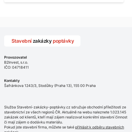
dům, 2. patro - vchod z chodby - rozměry bez zárubní
11, 13, Praha 10 Strašnice Termín: - III.Q. 2015 Je nutná
Počet: - 1 ks Lokalita: - Praha 7 - Holešovice
návštěva odpovědného pracovníka dodavatele k
zaměření, kalkulace ceny a termínu dodávky.
Stavební
zakázky
poptávky
Provozovatel
B2Invest, s.r.o.
IČO: 04718411
Kontakty
Šafránkova 1243/3, Stodůlky (Praha 13), 155 00 Praha
Služba Stavební-zakázky-poptávky.cz sdružuje obchodní příležitosti ze
stavebnictví ze všech regionů ČR. Aktuálně na webu naleznete 1.023.145
zakázek od klientů, kteří mají zájem realizovat konkrétní stavební činnost
či mají zájem o dodávku materiálu.
Pokud jste stavební firma, můžete se také
přihlásit k odběru stavebních