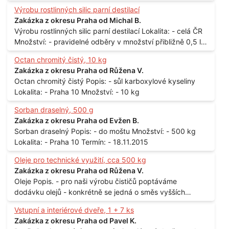
měsíčně
Výrobu rostlinných silic parní destilací
Zakázka z okresu Praha od Michal B.
Výrobu rostlinných silic parní destilací Lokalita: - celá ČR
Množství: - pravidelné odběry v množství přibližně 0,5 l
až 1 l
Octan chromitý čistý, 10 kg
Zakázka z okresu Praha od Růžena V.
Octan chromitý čistý Popis: - sůl karboxylové kyseliny
Lokalita: - Praha 10 Množství: - 10 kg
Sorban draselný, 500 g
Zakázka z okresu Praha od Evžen B.
Sorban draselný Popis: - do moštu Množství: - 500 kg
Lokalita: - Praha 10 Termín: - 18.11.2015
Oleje pro technické využití, cca 500 kg
Zakázka z okresu Praha od Růžena V.
Oleje Popis. - pro naši výrobu čističů poptáváme
dodávku olejů - konkrétně se jedná o směs vyšších
mastných kyselin s převahou olejové kyseliny - účelem je
Vstupní a interiérové dveře, 1 + 7 ks
technické využití - hustota při 20°C - cca 870 kg / m3
Zakázka z okresu Praha od Pavel K.
Balení: - po 190 kg v sudu Množství: - cca 500 kg - roční