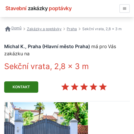
Stavební
zakázky
poptávky
Vyhledávat
Domů
Zakázky a poptávky
Praha
Sekční vrata, 2,8 x 3 m
Všechny zakázky
Michal K., Praha (Hlavní město Praha)
má pro Vás
Nejčastější vyhledávání
zakázku na
Sekční vrata, 2,8 x 3 m
Registrace firmy
KONTAKT