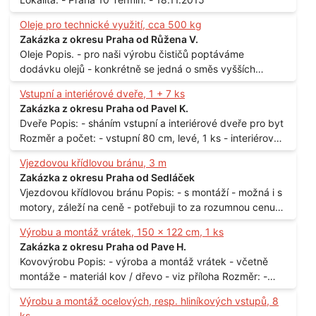
Oleje pro technické využití, cca 500 kg
Zakázka z okresu Praha od Růžena V.
Oleje Popis. - pro naši výrobu čističů poptáváme
dodávku olejů - konkrétně se jedná o směs vyšších
mastných kyselin s převahou olejové kyseliny - účelem je
Vstupní a interiérové dveře, 1 + 7 ks
technické využití - hustota při 20°C - cca 870 kg / m3
Zakázka z okresu Praha od Pavel K.
Balení: - po 190 kg v sudu Množství: - cca 500 kg - roční
Dveře Popis: - sháním vstupní a interiérové dveře pro byt
spotřeba Lokalita: - Praha
Rozměr a počet: - vstupní 80 cm, levé, 1 ks - interiérové
80 cm, levé, 2 ks - 80 cm, pravé, 3 ks - 60 cm, levé, 2 ks
Vjezdovou křídlovou bránu, 3 m
Lokalita: - Praha 10
Zakázka z okresu Praha od Sedláček
Vjezdovou křídlovou bránu Popis: - s montáží - možná i s
motory, záleží na ceně - potřebuji to za rozumnou cenu
Materiál: - ocel Množství: - 1 ks Velikost: - 3 m Lokalita: -
Výrobu a montáž vrátek, 150 x 122 cm, 1 ks
Praha
Zakázka z okresu Praha od Pave H.
Kovovýrobu Popis: - výroba a montáž vrátek - včetně
montáže - materiál kov / dřevo - viz příloha Rozměr: -
150 x 122 cm Lokalita: - Senohraby Nabídky na e-mail.
Výrobu a montáž ocelových, resp. hliníkových vstupů, 8
ks