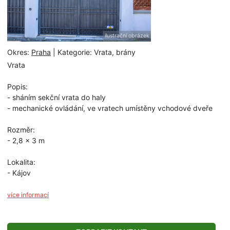
ilustrační obrázek
Okres:
Praha
| Kategorie: Vrata, brány
Vrata
Popis:
- sháním sekční vrata do haly
- mechanické ovládání, ve vratech umístěny vchodové dveře
Rozměr:
- 2,8 x 3 m
Lokalita:
- Kájov
více informací