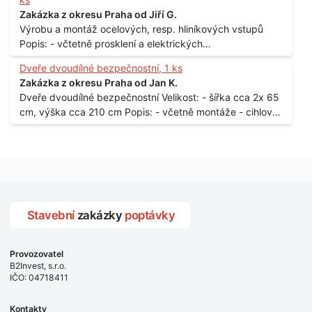
Zakázka z okresu Praha od Jiří G.
Výrobu a montáž ocelových, resp. hliníkových vstupů
Popis: - včtetně prosklení a elektrických
samozamýkacích zámků pro panelový dům - jedná se o
Dveře dvoudílné bezpečnostní, 1 ks
vchodové dveře umístěné v zarámovaném a proskleném
Zakázka z okresu Praha od Jan K.
portálu - předmětem dodávky bude i demontáž
Dveře dvoudílné bezpečnostní Velikost: - šířka cca 2x 65
stávajících a už nevyhovujících prosklených,
cm, výška cca 210 cm Popis: - včetně montáže - cihlový
umělohmotných vstupů Množství: - 8 ks Lokalita: - 7, 9,
dům, 2. patro - vchod z chodby - rozměry bez zárubní
11, 13, Praha 10 Strašnice Termín: - III.Q. 2015 Je nutná
Počet: - 1 ks Lokalita: - Praha 7 - Holešovice
návštěva odpovědného pracovníka dodavatele k
zaměření, kalkulace ceny a termínu dodávky.
Stavební
zakázky
poptávky
Provozovatel
B2Invest, s.r.o.
IČO: 04718411
Kontakty