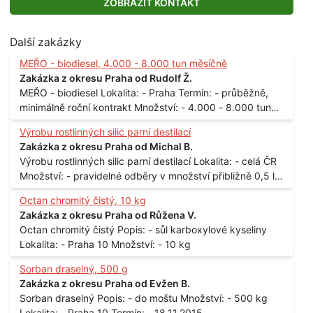
ZOBRAZIT KONTAKT
Další zakázky
MEŘO - biodiesel, 4.000 - 8.000 tun měsíčně
Zakázka z okresu Praha od Rudolf Ž.
MEŘO - biodiesel Lokalita: - Praha Termín: - průběžně,
minimálně roční kontrakt Množství: - 4.000 - 8.000 tun
měsíčně
Výrobu rostlinných silic parní destilací
Zakázka z okresu Praha od Michal B.
Výrobu rostlinných silic parní destilací Lokalita: - celá ČR
Množství: - pravidelné odběry v množství přibližně 0,5 l
až 1 l
Octan chromitý čistý, 10 kg
Zakázka z okresu Praha od Růžena V.
Octan chromitý čistý Popis: - sůl karboxylové kyseliny
Lokalita: - Praha 10 Množství: - 10 kg
Sorban draselný, 500 g
Zakázka z okresu Praha od Evžen B.
Sorban draselný Popis: - do moštu Množství: - 500 kg
Lokalita: - Praha 10 Termín: - 18.11.2015