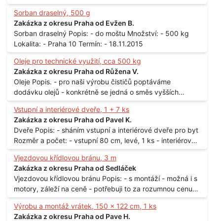
Sorban draselný, 500 g
Zakázka z okresu Praha od Evžen B.
Sorban draselný Popis: - do moštu Množství: - 500 kg
Lokalita: - Praha 10 Termín: - 18.11.2015
Oleje pro technické využití, cca 500 kg
Zakázka z okresu Praha od Růžena V.
Oleje Popis. - pro naši výrobu čističů poptáváme
dodávku olejů - konkrétně se jedná o směs vyšších
mastných kyselin s převahou olejové kyseliny - účelem je
Vstupní a interiérové dveře, 1 + 7 ks
technické využití - hustota při 20°C - cca 870 kg / m3
Zakázka z okresu Praha od Pavel K.
Balení: - po 190 kg v sudu Množství: - cca 500 kg - roční
Dveře Popis: - sháním vstupní a interiérové dveře pro byt
spotřeba Lokalita: - Praha
Rozměr a počet: - vstupní 80 cm, levé, 1 ks - interiérové
80 cm, levé, 2 ks - 80 cm, pravé, 3 ks - 60 cm, levé, 2 ks
Vjezdovou křídlovou bránu, 3 m
Lokalita: - Praha 10
Zakázka z okresu Praha od Sedláček
Vjezdovou křídlovou bránu Popis: - s montáží - možná i s
motory, záleží na ceně - potřebuji to za rozumnou cenu
Materiál: - ocel Množství: - 1 ks Velikost: - 3 m Lokalita: -
Výrobu a montáž vrátek, 150 x 122 cm, 1 ks
Praha
Zakázka z okresu Praha od Pave H.