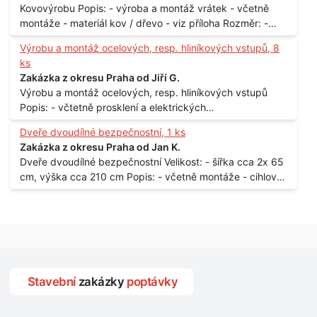
Kovovýrobu Popis: - výroba a montáž vrátek - včetně
montáže - materiál kov / dřevo - viz příloha Rozměr: -
150 x 122 cm Lokalita: - Senohraby Nabídky na e-mail.
Výrobu a montáž ocelových, resp. hliníkových vstupů, 8
ks
Zakázka z okresu Praha od Jiří G.
Výrobu a montáž ocelových, resp. hliníkových vstupů
Popis: - včtetně prosklení a elektrických
samozamýkacích zámků pro panelový dům - jedná se o
Dveře dvoudílné bezpečnostní, 1 ks
vchodové dveře umístěné v zarámovaném a proskleném
Zakázka z okresu Praha od Jan K.
portálu - předmětem dodávky bude i demontáž
Dveře dvoudílné bezpečnostní Velikost: - šířka cca 2x 65
stávajících a už nevyhovujících prosklených,
cm, výška cca 210 cm Popis: - včetně montáže - cihlový
umělohmotných vstupů Množství: - 8 ks Lokalita: - 7, 9,
dům, 2. patro - vchod z chodby - rozměry bez zárubní
11, 13, Praha 10 Strašnice Termín: - III.Q. 2015 Je nutná
Počet: - 1 ks Lokalita: - Praha 7 - Holešovice
návštěva odpovědného pracovníka dodavatele k
zaměření, kalkulace ceny a termínu dodávky.
Stavební
zakázky
poptávky