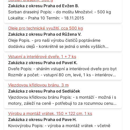
Zakázka z okresu Praha od Evžen B.
Sorban draselný Popis: - do moštu Množství: - 500 kg
Lokalita: - Praha 10 Termín: - 18.11.2015
Oleje pro technické využití, cca 500 kg
Zakázka z okresu Praha od Růžena V.
Oleje Popis. - pro naši výrobu čističů poptáváme
dodávku olejů - konkrétně se jedná o směs vyšších
mastných kyselin s převahou olejové kyseliny - účelem je
Vstupní a interiérové dveře, 1 + 7 ks
technické využití - hustota při 20°C - cca 870 kg / m3
Zakázka z okresu Praha od Pavel K.
Balení: - po 190 kg v sudu Množství: - cca 500 kg - roční
Dveře Popis: - sháním vstupní a interiérové dveře pro byt
spotřeba Lokalita: - Praha
Rozměr a počet: - vstupní 80 cm, levé, 1 ks - interiérové
80 cm, levé, 2 ks - 80 cm, pravé, 3 ks - 60 cm, levé, 2 ks
Vjezdovou křídlovou bránu, 3 m
Lokalita: - Praha 10
Zakázka z okresu Praha od Sedláček
Vjezdovou křídlovou bránu Popis: - s montáží - možná i s
motory, záleží na ceně - potřebuji to za rozumnou cenu
Materiál: - ocel Množství: - 1 ks Velikost: - 3 m Lokalita: -
Výrobu a montáž vrátek, 150 x 122 cm, 1 ks
Praha
Zakázka z okresu Praha od Pave H.
Kovovýrobu Popis: - výroba a montáž vrátek - včetně