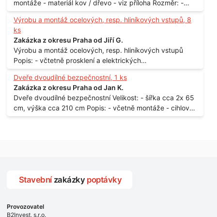
montáže - materiál kov / dřevo - viz příloha Rozměr: -
150 x 122 cm Lokalita: - Senohraby Nabídky na e-mail.
Výrobu a montáž ocelových, resp. hliníkových vstupů, 8
ks
Zakázka z okresu Praha od Jiří G.
Výrobu a montáž ocelových, resp. hliníkových vstupů
Popis: - včtetně prosklení a elektrických
samozamýkacích zámků pro panelový dům - jedná se o
Dveře dvoudílné bezpečnostní, 1 ks
vchodové dveře umístěné v zarámovaném a proskleném
Zakázka z okresu Praha od Jan K.
portálu - předmětem dodávky bude i demontáž
Dveře dvoudílné bezpečnostní Velikost: - šířka cca 2x 65
stávajících a už nevyhovujících prosklených,
cm, výška cca 210 cm Popis: - včetně montáže - cihlový
umělohmotných vstupů Množství: - 8 ks Lokalita: - 7, 9,
dům, 2. patro - vchod z chodby - rozměry bez zárubní
11, 13, Praha 10 Strašnice Termín: - III.Q. 2015 Je nutná
Počet: - 1 ks Lokalita: - Praha 7 - Holešovice
návštěva odpovědného pracovníka dodavatele k
zaměření, kalkulace ceny a termínu dodávky.
Stavební
zakázky
poptávky
Provozovatel
B2Invest, s.r.o.