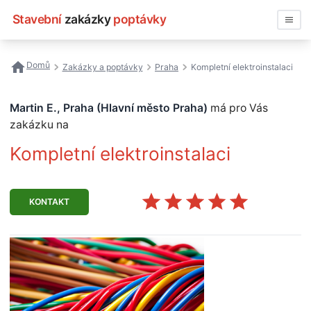
Stavební
zakázky
poptávky
Vyhledávat
Domů
Zakázky a poptávky
Praha
Kompletní elektroinstalaci
Všechny zakázky
Martin E., Praha (Hlavní město Praha)
má pro Vás
Nejčastější vyhledávání
zakázku na
Kompletní elektroinstalaci
Registrace firmy
KONTAKT