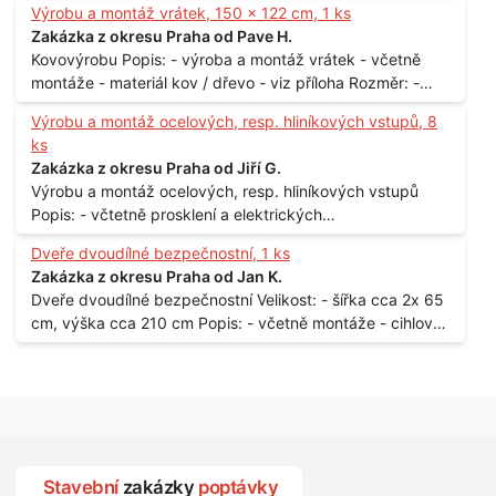
Výrobu a montáž vrátek, 150 x 122 cm, 1 ks
Praha
Zakázka z okresu Praha od Pave H.
Kovovýrobu Popis: - výroba a montáž vrátek - včetně
montáže - materiál kov / dřevo - viz příloha Rozměr: -
150 x 122 cm Lokalita: - Senohraby Nabídky na e-mail.
Výrobu a montáž ocelových, resp. hliníkových vstupů, 8
ks
Zakázka z okresu Praha od Jiří G.
Výrobu a montáž ocelových, resp. hliníkových vstupů
Popis: - včtetně prosklení a elektrických
samozamýkacích zámků pro panelový dům - jedná se o
Dveře dvoudílné bezpečnostní, 1 ks
vchodové dveře umístěné v zarámovaném a proskleném
Zakázka z okresu Praha od Jan K.
portálu - předmětem dodávky bude i demontáž
Dveře dvoudílné bezpečnostní Velikost: - šířka cca 2x 65
stávajících a už nevyhovujících prosklených,
cm, výška cca 210 cm Popis: - včetně montáže - cihlový
umělohmotných vstupů Množství: - 8 ks Lokalita: - 7, 9,
dům, 2. patro - vchod z chodby - rozměry bez zárubní
11, 13, Praha 10 Strašnice Termín: - III.Q. 2015 Je nutná
Počet: - 1 ks Lokalita: - Praha 7 - Holešovice
návštěva odpovědného pracovníka dodavatele k
zaměření, kalkulace ceny a termínu dodávky.
Stavební
zakázky
poptávky