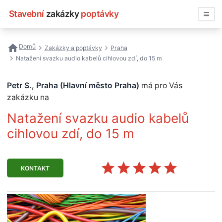
Stavební
zakázky
poptávky
Vyhledávat
Domů
Zakázky a poptávky
Praha
Natažení svazku audio kabelů cihlovou zdí, do 15 m
Všechny zakázky
Petr S., Praha (Hlavní město Praha)
má pro Vás
Nejčastější vyhledávání
zakázku na
Registrace firmy
Natažení svazku audio kabelů
cihlovou zdí, do 15 m
KONTAKT