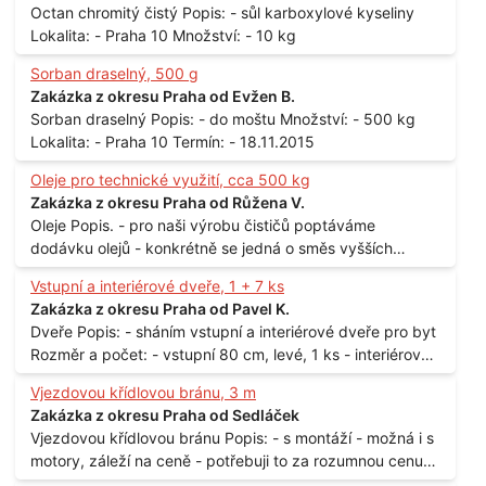
Octan chromitý čistý Popis: - sůl karboxylové kyseliny
Lokalita: - Praha 10 Množství: - 10 kg
Sorban draselný, 500 g
Zakázka z okresu Praha od Evžen B.
Sorban draselný Popis: - do moštu Množství: - 500 kg
Lokalita: - Praha 10 Termín: - 18.11.2015
Oleje pro technické využití, cca 500 kg
Zakázka z okresu Praha od Růžena V.
Oleje Popis. - pro naši výrobu čističů poptáváme
dodávku olejů - konkrétně se jedná o směs vyšších
mastných kyselin s převahou olejové kyseliny - účelem je
Vstupní a interiérové dveře, 1 + 7 ks
technické využití - hustota při 20°C - cca 870 kg / m3
Zakázka z okresu Praha od Pavel K.
Balení: - po 190 kg v sudu Množství: - cca 500 kg - roční
Dveře Popis: - sháním vstupní a interiérové dveře pro byt
spotřeba Lokalita: - Praha
Rozměr a počet: - vstupní 80 cm, levé, 1 ks - interiérové
80 cm, levé, 2 ks - 80 cm, pravé, 3 ks - 60 cm, levé, 2 ks
Vjezdovou křídlovou bránu, 3 m
Lokalita: - Praha 10
Zakázka z okresu Praha od Sedláček
Vjezdovou křídlovou bránu Popis: - s montáží - možná i s
motory, záleží na ceně - potřebuji to za rozumnou cenu
Materiál: - ocel Množství: - 1 ks Velikost: - 3 m Lokalita: -