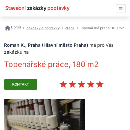
Stavební
zakázky
poptávky
Vyhledávat
Domů
Zakázky a poptávky
Praha
Topenářské práce, 180 m2
Všechny zakázky
Roman K., Praha (Hlavní město Praha)
má pro Vás
Nejčastější vyhledávání
zakázku na
Topenářské práce, 180 m2
Registrace firmy
KONTAKT