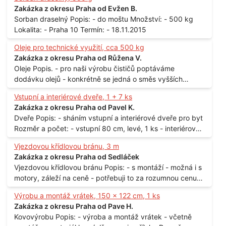
Zakázka z okresu Praha od Evžen B.
Sorban draselný Popis: - do moštu Množství: - 500 kg
Lokalita: - Praha 10 Termín: - 18.11.2015
Oleje pro technické využití, cca 500 kg
Zakázka z okresu Praha od Růžena V.
Oleje Popis. - pro naši výrobu čističů poptáváme
dodávku olejů - konkrétně se jedná o směs vyšších
mastných kyselin s převahou olejové kyseliny - účelem je
Vstupní a interiérové dveře, 1 + 7 ks
technické využití - hustota při 20°C - cca 870 kg / m3
Zakázka z okresu Praha od Pavel K.
Balení: - po 190 kg v sudu Množství: - cca 500 kg - roční
Dveře Popis: - sháním vstupní a interiérové dveře pro byt
spotřeba Lokalita: - Praha
Rozměr a počet: - vstupní 80 cm, levé, 1 ks - interiérové
80 cm, levé, 2 ks - 80 cm, pravé, 3 ks - 60 cm, levé, 2 ks
Vjezdovou křídlovou bránu, 3 m
Lokalita: - Praha 10
Zakázka z okresu Praha od Sedláček
Vjezdovou křídlovou bránu Popis: - s montáží - možná i s
motory, záleží na ceně - potřebuji to za rozumnou cenu
Materiál: - ocel Množství: - 1 ks Velikost: - 3 m Lokalita: -
Výrobu a montáž vrátek, 150 x 122 cm, 1 ks
Praha
Zakázka z okresu Praha od Pave H.
Kovovýrobu Popis: - výroba a montáž vrátek - včetně