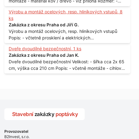
montáže - materiál kov / dřevo - viz příloha Rozměr: -
150 x 122 cm Lokalita: - Senohraby Nabídky na e-mail.
Výrobu a montáž ocelových, resp. hliníkových vstupů, 8
ks
Zakázka z okresu Praha od Jiří G.
Výrobu a montáž ocelových, resp. hliníkových vstupů
Popis: - včtetně prosklení a elektrických
samozamýkacích zámků pro panelový dům - jedná se o
Dveře dvoudílné bezpečnostní, 1 ks
vchodové dveře umístěné v zarámovaném a proskleném
Zakázka z okresu Praha od Jan K.
portálu - předmětem dodávky bude i demontáž
Dveře dvoudílné bezpečnostní Velikost: - šířka cca 2x 65
stávajících a už nevyhovujících prosklených,
cm, výška cca 210 cm Popis: - včetně montáže - cihlový
umělohmotných vstupů Množství: - 8 ks Lokalita: - 7, 9,
dům, 2. patro - vchod z chodby - rozměry bez zárubní
11, 13, Praha 10 Strašnice Termín: - III.Q. 2015 Je nutná
Počet: - 1 ks Lokalita: - Praha 7 - Holešovice
návštěva odpovědného pracovníka dodavatele k
zaměření, kalkulace ceny a termínu dodávky.
Stavební
zakázky
poptávky
Provozovatel
B2Invest, s.r.o.