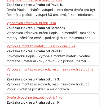
technické využití - hustota při 20°C - cca 870 kg / m3
Zakázka z okresu Praha od Pavel K.
Balení: - po 190 kg v sudu Množství: - cca 500 kg - roční
Dveře Popis: - sháním vstupní a interiérové dveře pro byt
spotřeba Lokalita: - Praha
Rozměr a počet: - vstupní 80 cm, levé, 1 ks - interiérové
80 cm, levé, 2 ks - 80 cm, pravé, 3 ks - 60 cm, levé, 2 ks
Vjezdovou křídlovou bránu, 3 m
Lokalita: - Praha 10
Zakázka z okresu Praha od Sedláček
Vjezdovou křídlovou bránu Popis: - s montáží - možná i s
motory, záleží na ceně - potřebuji to za rozumnou cenu
Materiál: - ocel Množství: - 1 ks Velikost: - 3 m Lokalita: -
Výrobu a montáž vrátek, 150 x 122 cm, 1 ks
Praha
Zakázka z okresu Praha od Pave H.
Kovovýrobu Popis: - výroba a montáž vrátek - včetně
montáže - materiál kov / dřevo - viz příloha Rozměr: -
150 x 122 cm Lokalita: - Senohraby Nabídky na e-mail.
Výrobu a montáž ocelových, resp. hliníkových vstupů, 8
ks
Zakázka z okresu Praha od Jiří G.
Výrobu a montáž ocelových, resp. hliníkových vstupů
Popis: - včtetně prosklení a elektrických
samozamýkacích zámků pro panelový dům - jedná se o
Dveře dvoudílné bezpečnostní, 1 ks
vchodové dveře umístěné v zarámovaném a proskleném
Zakázka z okresu Praha od Jan K.
portálu - předmětem dodávky bude i demontáž