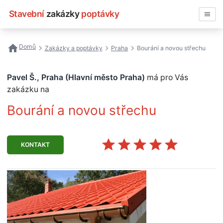
Stavební
zakázky
poptávky
Vyhledávat
Domů
Zakázky a poptávky
Praha
Bourání a novou střechu
Všechny zakázky
Pavel Š., Praha (Hlavní město Praha)
má pro Vás
Nejčastější vyhledávání
zakázku na
Bourání a novou střechu
Registrace firmy
KONTAKT