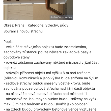
ilustrační obrázek
Okres:
Praha
| Kategorie: Střechy, půdy
Bourání a novou střechu
Popis:
- velká část stávajícího objektu bude zdemolována,
zachovány zůstanou pouze některé základové pásy a
obvodové stěny
- rovněž zůstanou zachovány některé místnosti v jižní části
objektu
- stávající přízemní objekt má výšku 8 m nad terénem
(přilehlou komunikací) a jeho výška bude snížena na 5,2 m
- sedlové střechy budou sneseny včetně krovu, bude
zachována pouze pultová střecha nad jižní částí objektu
- na ní naváže nová pultová střecha nad místností 1
- obvodové zdi bouraných budov budou sníženy na výšku
max. 3 m nad terénem a budou sloužit jako oplocení
- na zdech budou provedeny betonové věnce vyztužené