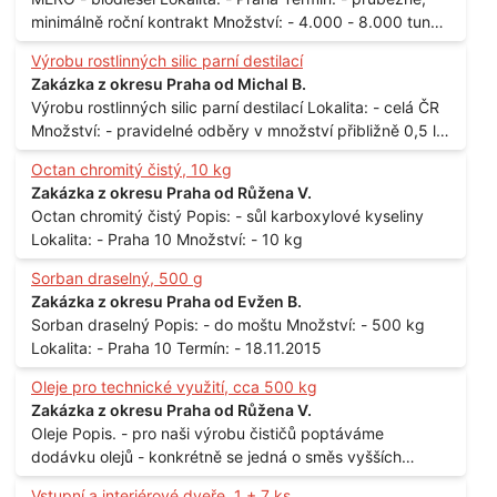
minimálně roční kontrakt Množství: - 4.000 - 8.000 tun
měsíčně
Výrobu rostlinných silic parní destilací
Zakázka z okresu Praha od Michal B.
Výrobu rostlinných silic parní destilací Lokalita: - celá ČR
Množství: - pravidelné odběry v množství přibližně 0,5 l
až 1 l
Octan chromitý čistý, 10 kg
Zakázka z okresu Praha od Růžena V.
Octan chromitý čistý Popis: - sůl karboxylové kyseliny
Lokalita: - Praha 10 Množství: - 10 kg
Sorban draselný, 500 g
Zakázka z okresu Praha od Evžen B.
Sorban draselný Popis: - do moštu Množství: - 500 kg
Lokalita: - Praha 10 Termín: - 18.11.2015
Oleje pro technické využití, cca 500 kg
Zakázka z okresu Praha od Růžena V.
Oleje Popis. - pro naši výrobu čističů poptáváme
dodávku olejů - konkrétně se jedná o směs vyšších
mastných kyselin s převahou olejové kyseliny - účelem je
Vstupní a interiérové dveře, 1 + 7 ks