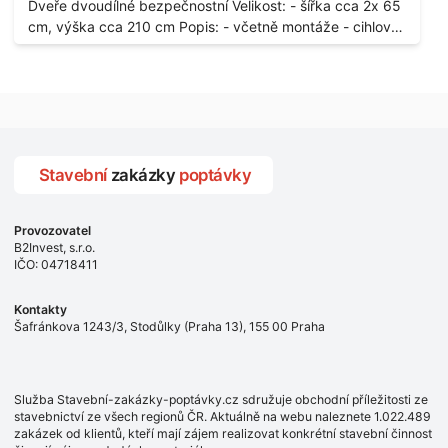
Dveře dvoudílné bezpečnostní Velikost: - šířka cca 2x 65
stávajících a už nevyhovujících prosklených,
cm, výška cca 210 cm Popis: - včetně montáže - cihlový
umělohmotných vstupů Množství: - 8 ks Lokalita: - 7, 9,
dům, 2. patro - vchod z chodby - rozměry bez zárubní
11, 13, Praha 10 Strašnice Termín: - III.Q. 2015 Je nutná
Počet: - 1 ks Lokalita: - Praha 7 - Holešovice
návštěva odpovědného pracovníka dodavatele k
zaměření, kalkulace ceny a termínu dodávky.
Stavební
zakázky
poptávky
Provozovatel
B2Invest, s.r.o.
IČO: 04718411
Kontakty
Šafránkova 1243/3, Stodůlky (Praha 13), 155 00 Praha
Služba Stavební-zakázky-poptávky.cz sdružuje obchodní příležitosti ze
stavebnictví ze všech regionů ČR. Aktuálně na webu naleznete 1.022.489
zakázek od klientů, kteří mají zájem realizovat konkrétní stavební činnost