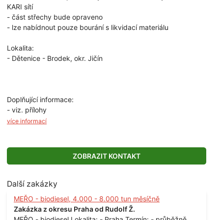
KARI sítí
- část střechy bude opraveno
- lze nabídnout pouze bourání s likvidací materiálu
Lokalita:
- Dětenice - Brodek, okr. Jičín
Doplňující informace:
- viz. přílohy
více informací
ZOBRAZIT KONTAKT
Další zakázky
MEŘO - biodiesel, 4.000 - 8.000 tun měsíčně
Zakázka z okresu Praha od Rudolf Ž.
MEŘO - biodiesel Lokalita: - Praha Termín: - průběžně,