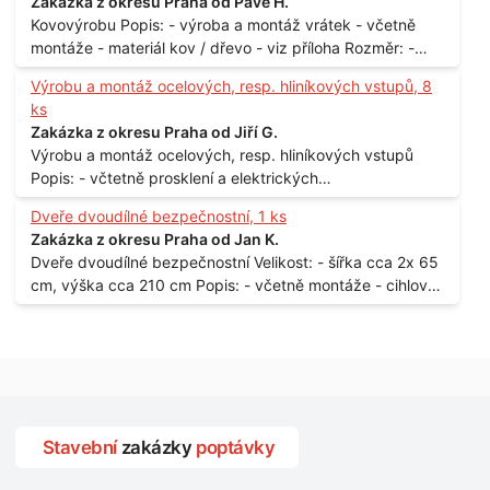
Zakázka z okresu Praha od Pave H.
Kovovýrobu Popis: - výroba a montáž vrátek - včetně
montáže - materiál kov / dřevo - viz příloha Rozměr: -
150 x 122 cm Lokalita: - Senohraby Nabídky na e-mail.
Výrobu a montáž ocelových, resp. hliníkových vstupů, 8
ks
Zakázka z okresu Praha od Jiří G.
Výrobu a montáž ocelových, resp. hliníkových vstupů
Popis: - včtetně prosklení a elektrických
samozamýkacích zámků pro panelový dům - jedná se o
Dveře dvoudílné bezpečnostní, 1 ks
vchodové dveře umístěné v zarámovaném a proskleném
Zakázka z okresu Praha od Jan K.
portálu - předmětem dodávky bude i demontáž
Dveře dvoudílné bezpečnostní Velikost: - šířka cca 2x 65
stávajících a už nevyhovujících prosklených,
cm, výška cca 210 cm Popis: - včetně montáže - cihlový
umělohmotných vstupů Množství: - 8 ks Lokalita: - 7, 9,
dům, 2. patro - vchod z chodby - rozměry bez zárubní
11, 13, Praha 10 Strašnice Termín: - III.Q. 2015 Je nutná
Počet: - 1 ks Lokalita: - Praha 7 - Holešovice
návštěva odpovědného pracovníka dodavatele k
zaměření, kalkulace ceny a termínu dodávky.
Stavební
zakázky
poptávky