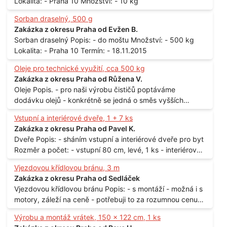
Lokalita: - Praha 10 Množství: - 10 kg
Sorban draselný, 500 g
Zakázka z okresu Praha od Evžen B.
Sorban draselný Popis: - do moštu Množství: - 500 kg
Lokalita: - Praha 10 Termín: - 18.11.2015
Oleje pro technické využití, cca 500 kg
Zakázka z okresu Praha od Růžena V.
Oleje Popis. - pro naši výrobu čističů poptáváme
dodávku olejů - konkrétně se jedná o směs vyšších
mastných kyselin s převahou olejové kyseliny - účelem je
Vstupní a interiérové dveře, 1 + 7 ks
technické využití - hustota při 20°C - cca 870 kg / m3
Zakázka z okresu Praha od Pavel K.
Balení: - po 190 kg v sudu Množství: - cca 500 kg - roční
Dveře Popis: - sháním vstupní a interiérové dveře pro byt
spotřeba Lokalita: - Praha
Rozměr a počet: - vstupní 80 cm, levé, 1 ks - interiérové
80 cm, levé, 2 ks - 80 cm, pravé, 3 ks - 60 cm, levé, 2 ks
Vjezdovou křídlovou bránu, 3 m
Lokalita: - Praha 10
Zakázka z okresu Praha od Sedláček
Vjezdovou křídlovou bránu Popis: - s montáží - možná i s
motory, záleží na ceně - potřebuji to za rozumnou cenu
Materiál: - ocel Množství: - 1 ks Velikost: - 3 m Lokalita: -
Výrobu a montáž vrátek, 150 x 122 cm, 1 ks
Praha