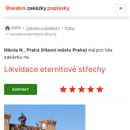
Stavební
zakázky
poptávky
Vyhledávat
Domů
Zakázky a poptávky
Praha
Likvidace eternitové střechy
Všechny zakázky
Nikola N., Praha (Hlavní město Praha)
má pro Vás
Nejčastější vyhledávání
zakázku na
Registrace firmy
Likvidace eternitové střechy
KONTAKT