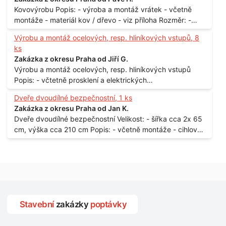
Kovovýrobu Popis: - výroba a montáž vrátek - včetně
montáže - materiál kov / dřevo - viz příloha Rozměr: -
150 x 122 cm Lokalita: - Senohraby Nabídky na e-mail.
Výrobu a montáž ocelových, resp. hliníkových vstupů, 8
ks
Zakázka z okresu Praha od Jiří G.
Výrobu a montáž ocelových, resp. hliníkových vstupů
Popis: - včtetně prosklení a elektrických
samozamýkacích zámků pro panelový dům - jedná se o
Dveře dvoudílné bezpečnostní, 1 ks
vchodové dveře umístěné v zarámovaném a proskleném
Zakázka z okresu Praha od Jan K.
portálu - předmětem dodávky bude i demontáž
Dveře dvoudílné bezpečnostní Velikost: - šířka cca 2x 65
stávajících a už nevyhovujících prosklených,
cm, výška cca 210 cm Popis: - včetně montáže - cihlový
umělohmotných vstupů Množství: - 8 ks Lokalita: - 7, 9,
dům, 2. patro - vchod z chodby - rozměry bez zárubní
11, 13, Praha 10 Strašnice Termín: - III.Q. 2015 Je nutná
Počet: - 1 ks Lokalita: - Praha 7 - Holešovice
návštěva odpovědného pracovníka dodavatele k
zaměření, kalkulace ceny a termínu dodávky.
Stavební
zakázky
poptávky