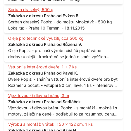
Sorban draselný, 500 g
Zakázka z okresu Praha od Evžen B.
Sorban draselný Popis: - do moštu Množství: - 500 kg
Lokalita: - Praha 10 Termín: - 18.11.2015
Oleje pro technické využití, cca 500 kg
Zakázka z okresu Praha od Růžena V.
Oleje Popis. - pro naši výrobu čističů poptáváme
dodávku olejů - konkrétně se jedná o směs vyšších
mastných kyselin s převahou olejové kyseliny - účelem je
Vstupní a interiérové dveře, 1 + 7 ks
technické využití - hustota při 20°C - cca 870 kg / m3
Zakázka z okresu Praha od Pavel K.
Balení: - po 190 kg v sudu Množství: - cca 500 kg - roční
Dveře Popis: - sháním vstupní a interiérové dveře pro byt
spotřeba Lokalita: - Praha
Rozměr a počet: - vstupní 80 cm, levé, 1 ks - interiérové
80 cm, levé, 2 ks - 80 cm, pravé, 3 ks - 60 cm, levé, 2 ks
Vjezdovou křídlovou bránu, 3 m
Lokalita: - Praha 10
Zakázka z okresu Praha od Sedláček
Vjezdovou křídlovou bránu Popis: - s montáží - možná i s
motory, záleží na ceně - potřebuji to za rozumnou cenu
Materiál: - ocel Množství: - 1 ks Velikost: - 3 m Lokalita: -
Výrobu a montáž vrátek, 150 x 122 cm, 1 ks
Praha
Zakázka z okresu Praha od Pave H.