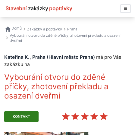
Stavební
zakázky
poptávky
Vyhledávat
Domů
Zakázky a poptávky
Praha
Vybourání otvoru do zděné příčky, zhotovení překladu a osazení
Všechny zakázky
dveřmi
Nejčastější vyhledávání
Kateřina K., Praha (Hlavní město Praha)
má pro Vás
zakázku na
Registrace firmy
Vybourání otvoru do zděné
příčky, zhotovení překladu a
osazení dveřmi
KONTAKT