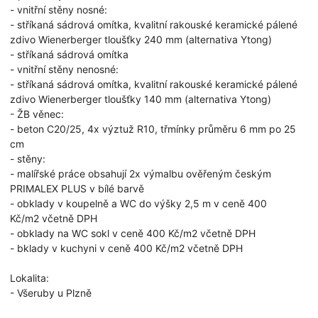
- vnitřní stěny nosné:
- stříkaná sádrová omítka, kvalitní rakouské keramické pálené
zdivo Wienerberger tloušťky 240 mm (alternativa Ytong)
- stříkaná sádrová omítka
- vnitřní stěny nenosné:
- stříkaná sádrová omítka, kvalitní rakouské keramické pálené
zdivo Wienerberger tloušťky 140 mm (alternativa Ytong)
- ŽB věnec:
- beton C20/25, 4x výztuž R10, třmínky průměru 6 mm po 25
cm
- stěny:
- malířské práce obsahují 2x výmalbu ověřeným českým
PRIMALEX PLUS v bílé barvě
- obklady v koupelně a WC do výšky 2,5 m v ceně 400
Kč/m2 včetně DPH
- obklady na WC sokl v ceně 400 Kč/m2 včetně DPH
- bklady v kuchyni v ceně 400 Kč/m2 včetně DPH
Lokalita:
- Všeruby u Plzně