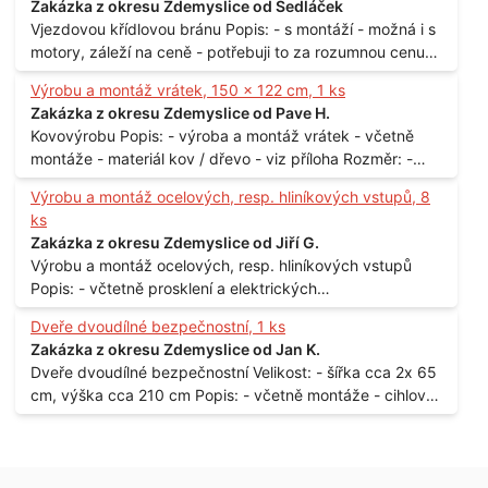
Zakázka z okresu Zdemyslice od Sedláček
Vjezdovou křídlovou bránu Popis: - s montáží - možná i s
motory, záleží na ceně - potřebuji to za rozumnou cenu
Materiál: - ocel Množství: - 1 ks Velikost: - 3 m Lokalita: -
Výrobu a montáž vrátek, 150 x 122 cm, 1 ks
Praha
Zakázka z okresu Zdemyslice od Pave H.
Kovovýrobu Popis: - výroba a montáž vrátek - včetně
montáže - materiál kov / dřevo - viz příloha Rozměr: -
150 x 122 cm Lokalita: - Senohraby Nabídky na e-mail.
Výrobu a montáž ocelových, resp. hliníkových vstupů, 8
ks
Zakázka z okresu Zdemyslice od Jiří G.
Výrobu a montáž ocelových, resp. hliníkových vstupů
Popis: - včtetně prosklení a elektrických
samozamýkacích zámků pro panelový dům - jedná se o
Dveře dvoudílné bezpečnostní, 1 ks
vchodové dveře umístěné v zarámovaném a proskleném
Zakázka z okresu Zdemyslice od Jan K.
portálu - předmětem dodávky bude i demontáž
Dveře dvoudílné bezpečnostní Velikost: - šířka cca 2x 65
stávajících a už nevyhovujících prosklených,
cm, výška cca 210 cm Popis: - včetně montáže - cihlový
umělohmotných vstupů Množství: - 8 ks Lokalita: - 7, 9,
dům, 2. patro - vchod z chodby - rozměry bez zárubní
11, 13, Praha 10 Strašnice Termín: - III.Q. 2015 Je nutná
Počet: - 1 ks Lokalita: - Praha 7 - Holešovice
návštěva odpovědného pracovníka dodavatele k
zaměření, kalkulace ceny a termínu dodávky.