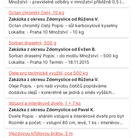
Množství: - pravidelné odběry v množství přibližně 0,5 l
až 1 l
Octan chromitý čistý, 10 kg
Zakázka z okresu Zdemyslice od Růžena V.
Octan chromitý čistý Popis: - sůl karboxylové kyseliny
Lokalita: - Praha 10 Množství: - 10 kg
Sorban draselný, 500 g
Zakázka z okresu Zdemyslice od Evžen B.
Sorban draselný Popis: - do moštu Množství: - 500 kg
Lokalita: - Praha 10 Termín: - 18.11.2015
Oleje pro technické využití, cca 500 kg
Zakázka z okresu Zdemyslice od Růžena V.
Oleje Popis. - pro naši výrobu čističů poptáváme
dodávku olejů - konkrétně se jedná o směs vyšších
mastných kyselin s převahou olejové kyseliny - účelem je
Vstupní a interiérové dveře, 1 + 7 ks
technické využití - hustota při 20°C - cca 870 kg / m3
Zakázka z okresu Zdemyslice od Pavel K.
Balení: - po 190 kg v sudu Množství: - cca 500 kg - roční
Dveře Popis: - sháním vstupní a interiérové dveře pro byt
spotřeba Lokalita: - Praha
Rozměr a počet: - vstupní 80 cm, levé, 1 ks - interiérové
80 cm, levé, 2 ks - 80 cm, pravé, 3 ks - 60 cm, levé, 2 ks
Vjezdovou křídlovou bránu, 3 m
Lokalita: - Praha 10