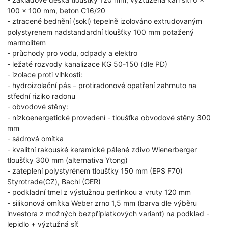
100 x 100 mm, beton C16/20
- ztracené bednění (sokl) tepelně izolováno extrudovaným
polystyrenem nadstandardní tloušťky 100 mm potažený
marmolitem
- průchody pro vodu, odpady a elektro
- ležaté rozvody kanalizace KG 50-150 (dle PD)
- izolace proti vlhkosti:
- hydroizolační pás – protiradonové opatření zahrnuto na
střední riziko radonu
- obvodové stěny:
- nízkoenergetické provedení - tloušťka obvodové stěny 300
mm
- sádrová omítka
- kvalitní rakouské keramické pálené zdivo Wienerberger
tloušťky 300 mm (alternativa Ytong)
- zateplení polystyrénem tloušťky 150 mm (EPS F70)
Styrotrade(CZ), Bachl (GER)
- podkladní tmel z výstužnou perlinkou a vruty 120 mm
- silikonová omítka Weber zrno 1,5 mm (barva dle výběru
investora z možných bezpříplatkových variant) na podklad -
lepidlo + výztužná síť