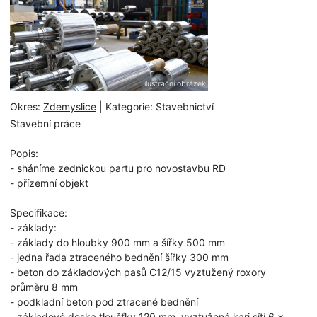
ilustrační obrázek
Okres:
Zdemyslice
| Kategorie: Stavebnictví
Stavební práce
Popis:
- sháníme zednickou partu pro novostavbu RD
- přízemní objekt
Specifikace:
- základy:
- základy do hloubky 900 mm a šířky 500 mm
- jedna řada ztraceného bednění šířky 300 mm
- beton do základových pasů C12/15 vyztužený roxory
průměru 8 mm
- podkladní beton pod ztracené bednění
- základové deska tloušťky 120 mm, vyztužená kari sítí 6 x