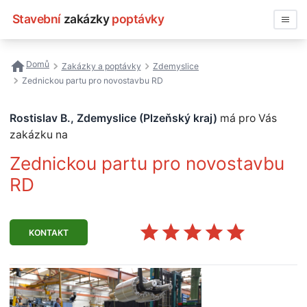
Stavební
zakázky
poptávky
Vyhledávat
Domů
Zakázky a poptávky
Zdemyslice
Zednickou partu pro novostavbu RD
Všechny zakázky
Rostislav B., Zdemyslice (Plzeňský kraj)
má pro Vás
Nejčastější vyhledávání
zakázku na
Registrace firmy
Zednickou partu pro novostavbu
RD
KONTAKT