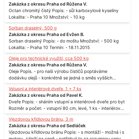
Zakázka z okresu Praha od Růžena V.
Octan chromitý čistý Popis: - sůl karboxylové kyseliny
Lokalita: - Praha 10 Množství: - 10 kg
Sorban draselný, 500 g
Zakázka z okresu Praha od Evžen B.
Sorban draselný Popis: - do moštu Množství: - 500 kg
Lokalita: - Praha 10 Termín: - 18.11.2015
Oleje pro technické využití, cca 500 kg
Zakázka z okresu Praha od Růžena V.
Oleje Popis. - pro naši výrobu čističů poptáváme
dodávku olejů - konkrétně se jedná o směs vyšších
mastných kyselin s převahou olejové kyseliny - účelem je
Vstupní a interiérové dveře, 1 + 7 ks
technické využití - hustota při 20°C - cca 870 kg / m3
Zakázka z okresu Praha od Pavel K.
Balení: - po 190 kg v sudu Množství: - cca 500 kg - roční
Dveře Popis: - sháním vstupní a interiérové dveře pro byt
spotřeba Lokalita: - Praha
Rozměr a počet: - vstupní 80 cm, levé, 1 ks - interiérové
80 cm, levé, 2 ks - 80 cm, pravé, 3 ks - 60 cm, levé, 2 ks
Vjezdovou křídlovou bránu, 3 m
Lokalita: - Praha 10
Zakázka z okresu Praha od Sedláček
Vjezdovou křídlovou bránu Popis: - s montáží - možná i s
motory, záleží na ceně - potřebuji to za rozumnou cenu