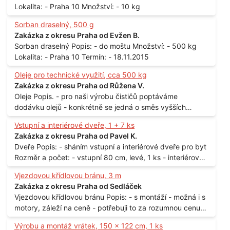
Lokalita: - Praha 10 Množství: - 10 kg
Sorban draselný, 500 g
Zakázka z okresu Praha od Evžen B.
Sorban draselný Popis: - do moštu Množství: - 500 kg
Lokalita: - Praha 10 Termín: - 18.11.2015
Oleje pro technické využití, cca 500 kg
Zakázka z okresu Praha od Růžena V.
Oleje Popis. - pro naši výrobu čističů poptáváme
dodávku olejů - konkrétně se jedná o směs vyšších
mastných kyselin s převahou olejové kyseliny - účelem je
Vstupní a interiérové dveře, 1 + 7 ks
technické využití - hustota při 20°C - cca 870 kg / m3
Zakázka z okresu Praha od Pavel K.
Balení: - po 190 kg v sudu Množství: - cca 500 kg - roční
Dveře Popis: - sháním vstupní a interiérové dveře pro byt
spotřeba Lokalita: - Praha
Rozměr a počet: - vstupní 80 cm, levé, 1 ks - interiérové
80 cm, levé, 2 ks - 80 cm, pravé, 3 ks - 60 cm, levé, 2 ks
Vjezdovou křídlovou bránu, 3 m
Lokalita: - Praha 10
Zakázka z okresu Praha od Sedláček
Vjezdovou křídlovou bránu Popis: - s montáží - možná i s
motory, záleží na ceně - potřebuji to za rozumnou cenu
Materiál: - ocel Množství: - 1 ks Velikost: - 3 m Lokalita: -
Výrobu a montáž vrátek, 150 x 122 cm, 1 ks
Praha