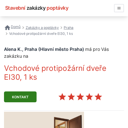
Stavební
zakázky
poptávky
Vyhledávat
Domů
Zakázky a poptávky
Praha
Vchodové protipožární dveře EI30, 1 ks
Všechny zakázky
Alena K., Praha (Hlavní město Praha)
má pro Vás
Nejčastější vyhledávání
zakázku na
Registrace firmy
Vchodové protipožární dveře
EI30, 1 ks
KONTAKT