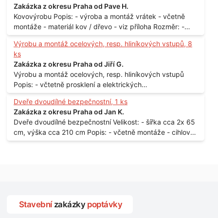
Zakázka z okresu Praha od Pave H.
Kovovýrobu Popis: - výroba a montáž vrátek - včetně
montáže - materiál kov / dřevo - viz příloha Rozměr: -
150 x 122 cm Lokalita: - Senohraby Nabídky na e-mail.
Výrobu a montáž ocelových, resp. hliníkových vstupů, 8
ks
Zakázka z okresu Praha od Jiří G.
Výrobu a montáž ocelových, resp. hliníkových vstupů
Popis: - včtetně prosklení a elektrických
samozamýkacích zámků pro panelový dům - jedná se o
Dveře dvoudílné bezpečnostní, 1 ks
vchodové dveře umístěné v zarámovaném a proskleném
Zakázka z okresu Praha od Jan K.
portálu - předmětem dodávky bude i demontáž
Dveře dvoudílné bezpečnostní Velikost: - šířka cca 2x 65
stávajících a už nevyhovujících prosklených,
cm, výška cca 210 cm Popis: - včetně montáže - cihlový
umělohmotných vstupů Množství: - 8 ks Lokalita: - 7, 9,
dům, 2. patro - vchod z chodby - rozměry bez zárubní
11, 13, Praha 10 Strašnice Termín: - III.Q. 2015 Je nutná
Počet: - 1 ks Lokalita: - Praha 7 - Holešovice
návštěva odpovědného pracovníka dodavatele k
zaměření, kalkulace ceny a termínu dodávky.
Stavební
zakázky
poptávky