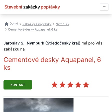
Stavební
zakázky
poptávky
Vyhledávat
Domů
Zakázky a poptávky
Nymburk
Cementové desky Aquapanel, 6 ks
Všechny zakázky
Jaroslav Š., Nymburk (Středočeský kraj)
má pro Vás
Nejčastější vyhledávání
zakázku na
Registrace firmy
Cementové desky Aquapanel, 6
ks
KONTAKT