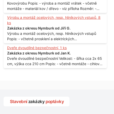
Kovovýrobu Popis: - výroba a montáž vrátek - včetně
montáže - materiál kov / dřevo - viz příloha Rozměr: -
150 x 122 cm Lokalita: - Senohraby Nabídky na e-mail.
Výrobu a montáž ocelových, resp. hliníkových vstupů, 8
ks
Zakázka z okresu Nymburk od Jiří G.
Výrobu a montáž ocelových, resp. hliníkových vstupů
Popis: - včtetně prosklení a elektrických
samozamýkacích zámků pro panelový dům - jedná se o
Dveře dvoudílné bezpečnostní, 1 ks
vchodové dveře umístěné v zarámovaném a proskleném
Zakázka z okresu Nymburk od Jan K.
portálu - předmětem dodávky bude i demontáž
Dveře dvoudílné bezpečnostní Velikost: - šířka cca 2x 65
stávajících a už nevyhovujících prosklených,
cm, výška cca 210 cm Popis: - včetně montáže - cihlový
umělohmotných vstupů Množství: - 8 ks Lokalita: - 7, 9,
dům, 2. patro - vchod z chodby - rozměry bez zárubní
11, 13, Praha 10 Strašnice Termín: - III.Q. 2015 Je nutná
Počet: - 1 ks Lokalita: - Praha 7 - Holešovice
návštěva odpovědného pracovníka dodavatele k
zaměření, kalkulace ceny a termínu dodávky.
Stavební
zakázky
poptávky