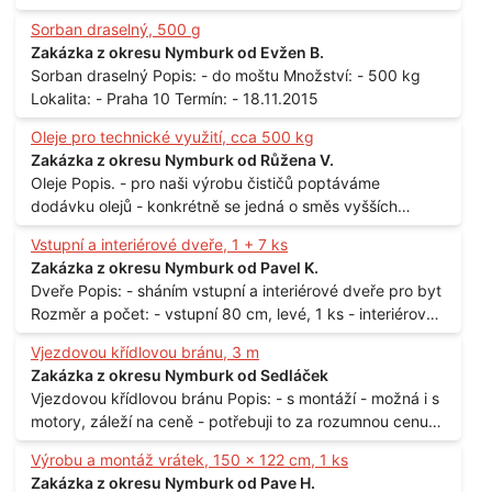
Sorban draselný, 500 g
Zakázka z okresu Nymburk od Evžen B.
Sorban draselný Popis: - do moštu Množství: - 500 kg
Lokalita: - Praha 10 Termín: - 18.11.2015
Oleje pro technické využití, cca 500 kg
Zakázka z okresu Nymburk od Růžena V.
Oleje Popis. - pro naši výrobu čističů poptáváme
dodávku olejů - konkrétně se jedná o směs vyšších
mastných kyselin s převahou olejové kyseliny - účelem je
Vstupní a interiérové dveře, 1 + 7 ks
technické využití - hustota při 20°C - cca 870 kg / m3
Zakázka z okresu Nymburk od Pavel K.
Balení: - po 190 kg v sudu Množství: - cca 500 kg - roční
Dveře Popis: - sháním vstupní a interiérové dveře pro byt
spotřeba Lokalita: - Praha
Rozměr a počet: - vstupní 80 cm, levé, 1 ks - interiérové
80 cm, levé, 2 ks - 80 cm, pravé, 3 ks - 60 cm, levé, 2 ks
Vjezdovou křídlovou bránu, 3 m
Lokalita: - Praha 10
Zakázka z okresu Nymburk od Sedláček
Vjezdovou křídlovou bránu Popis: - s montáží - možná i s
motory, záleží na ceně - potřebuji to za rozumnou cenu
Materiál: - ocel Množství: - 1 ks Velikost: - 3 m Lokalita: -
Výrobu a montáž vrátek, 150 x 122 cm, 1 ks
Praha
Zakázka z okresu Nymburk od Pave H.